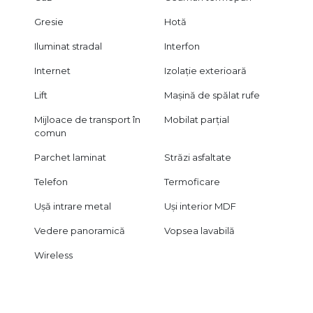
Gresie
Hotă
Iluminat stradal
Interfon
Internet
Izolație exterioară
Lift
Mașină de spălat rufe
Mijloace de transport în
Mobilat parțial
comun
Parchet laminat
Străzi asfaltate
Telefon
Termoficare
Ușă intrare metal
Uși interior MDF
Vedere panoramică
Vopsea lavabilă
Wireless