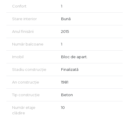
Vizionarea se face doar în baza semnării unui acord de
Confort
1
vizionare conform art. 2.096–2.102 din Codul Civil.
Stare interior
Bună
Anul finisării
2015
Număr balcoane
1
Imobil
Bloc de apart.
Stadiu construcție
Finalizată
An construcție
1981
Tip construcție
Beton
Număr etaje
10
clădire