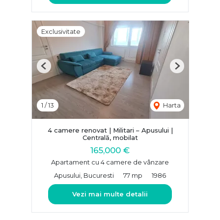
Exclusivitate
Previous
Next
1
/
13
Harta
4 camere renovat | Militari – Apusului |
Centrală, mobilat
165,000 €
Apartament cu 4 camere de vânzare
Apusului, Bucuresti
77 mp
1986
Vezi mai multe detalii