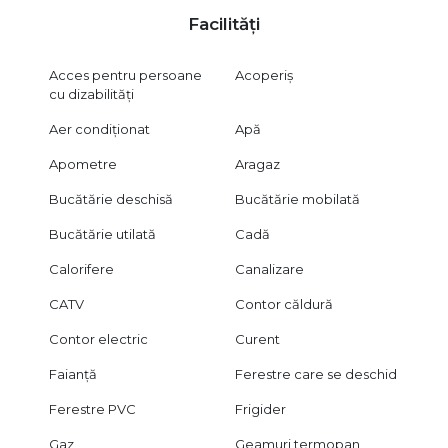
Facilități
Acces pentru persoane
Acoperiș
cu dizabilități
Aer condiționat
Apă
Apometre
Aragaz
Bucătărie deschisă
Bucătărie mobilată
Bucătărie utilată
Cadă
Calorifere
Canalizare
CATV
Contor căldură
Contor electric
Curent
Faianță
Ferestre care se deschid
Ferestre PVC
Frigider
Gaz
Geamuri termopan