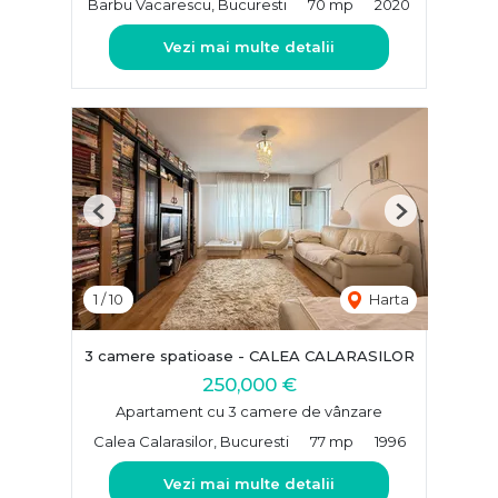
Barbu Vacarescu, Bucuresti
70 mp
2020
Vezi mai multe detalii
Previous
Next
1
/
10
Harta
3 camere spatioase - CALEA CALARASILOR
250,000 €
Apartament cu 3 camere de vânzare
Calea Calarasilor, Bucuresti
77 mp
1996
Vezi mai multe detalii