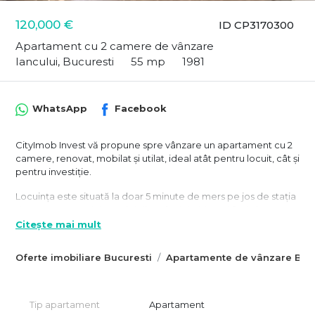
120,000 €
ID CP3170300
Apartament cu 2 camere de vânzare
Iancului, Bucuresti
55 mp
1981
WhatsApp
Facebook
CityImob Invest vă propune spre vânzare un apartament cu 2
camere, renovat, mobilat și utilat, ideal atât pentru locuit, cât și
pentru investiție.
Locuința este situată la doar 5 minute de mers pe jos de stația
de metrou Iancului, pe al doilea rând de blocuri față de
bulevard, beneficiind astfel de liniște și intimitate, departe de
Citește mai mult
zgomotul traficului.
Oferte imobiliare Bucuresti
Apartamente de vânzare Bucu
Apartamentul este amplasat la etajul 9 din 10 al unui bloc
construit în 1981 și anvelopat termic. Scara este curată, îngrijită
și oferă un ambient plăcut încă de la intrare.
Tip apartament
Apartament
Suprafața utilă este de aproximativ 52 mp, la care se adaugă