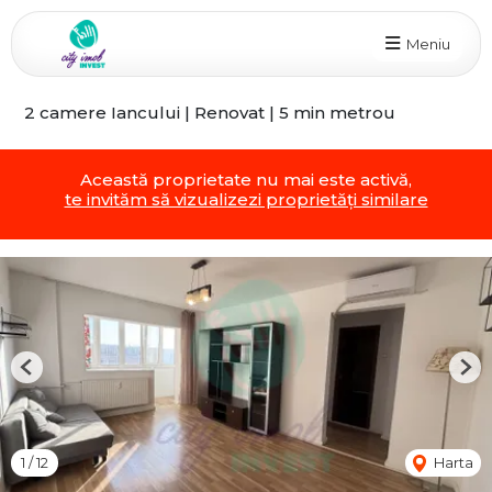
Meniu
2 camere Iancului | Renovat | 5 min metrou
Această proprietate nu mai este activă,
te invităm să vizualizezi proprietăți similare
Previous
Nex
1
/
12
Harta