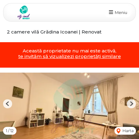
Meniu
2 camere vilă Grădina Icoanei | Renovat
Această proprietate nu mai este activă,
te invităm să vizualizezi proprietăți similare
Previous
Nex
1
/
12
Harta