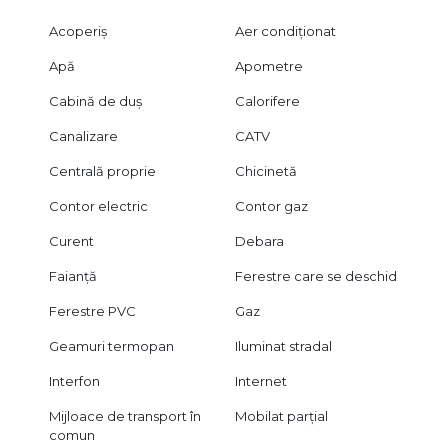
Acoperiș
Aer condiționat
Apă
Apometre
Cabină de duș
Calorifere
Canalizare
CATV
Centrală proprie
Chicinetă
Contor electric
Contor gaz
Curent
Debara
Faianță
Ferestre care se deschid
Ferestre PVC
Gaz
Geamuri termopan
Iluminat stradal
Interfon
Internet
Mijloace de transport în
Mobilat parțial
comun