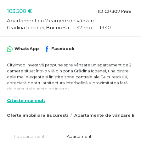
103,500 €
ID CP3071466
Apartament cu 2 camere de vânzare
Gradina Icoanei, Bucuresti
47 mp
1940
WhatsApp
Facebook
CityImob Invest vă propune spre vânzare un apartament de 2
camere situat într-o vilă din zona Grădina Icoanei, una dintre
cele mai elegante și liniștite zone centrale ale Bucureștiului,
apreciată pentru arhitectura interbelică și proximitatea față
de parcuri și puncte de interes.
Apartamentul este amplasat la parter înalt și beneficiază de
Citește mai mult
vedere laterală către curtea imobilului, oferind lumină naturală
și liniște, departe de agitația străzii. Are o suprafață de
Oferte imobiliare Bucuresti
Apartamente de vânzare Bucu
aproximativ 47 mp și este foarte bine organizat, cu două
camere generoase (aprox. 23 mp și 10 mp), completate de
chicinetă, baie și holuri de acces.
Tip apartament
Apartament
Locuința a fost renovată integral și este utilată, fiind pregătită