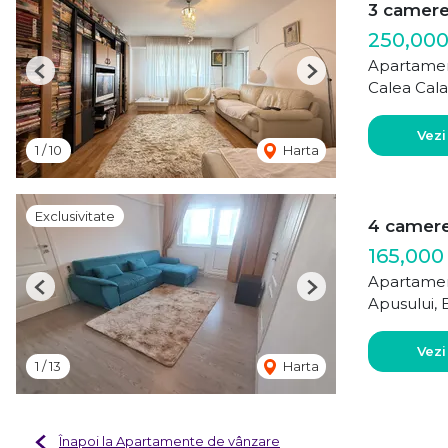
3 camer
250,000
Apartamen
Previous
Next
Calea Cala
Vezi
1
/
10
Harta
Exclusivitate
4 camere 
165,000
Apartamen
Previous
Next
Apusului, 
Vezi
1
/
13
Harta
Înapoi la Apartamente de vânzare