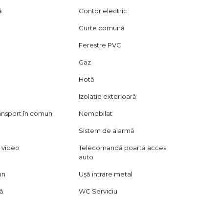
ă
Contor electric
Curte comună
Ferestre PVC
Gaz
Hotă
Izolație exterioară
ransport în comun
Nemobilat
Sistem de alarmă
 video
Telecomandă poartă acces
auto
mn
Ușă intrare metal
lă
WC Serviciu