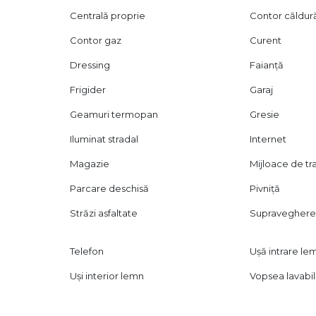
Centrală proprie
Contor căldur
Contor gaz
Curent
Dressing
Faianță
Frigider
Garaj
Geamuri termopan
Gresie
Iluminat stradal
Internet
Magazie
Mijloace de t
Parcare deschisă
Pivniță
Străzi asfaltate
Supraveghere
Telefon
Ușă intrare le
Uși interior lemn
Vopsea lavabi