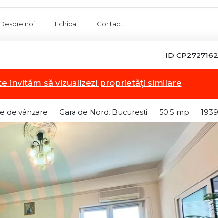
Despre noi
Echipa
Contact
ID CP2727162
a
te invităm să vizualizezi proprietăți similare
e de vânzare
Gara de Nord, Bucuresti
50.5 mp
1939