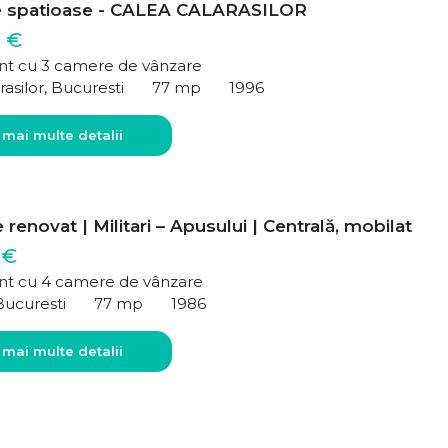
e spatioase - CALEA CALARASILOR
 €
t cu 3 camere de vânzare
rasilor, Bucuresti
77 mp
1996
 mai multe detalii
renovat | Militari – Apusului | Centrală, mobilat
 €
t cu 4 camere de vânzare
Bucuresti
77 mp
1986
 mai multe detalii