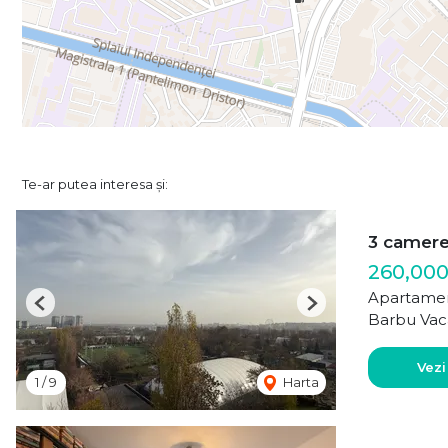
Te-ar putea interesa și:
3 camer
260,00
Apartamen
Previous
Next
Barbu Vac
Vezi
1
/
9
Harta