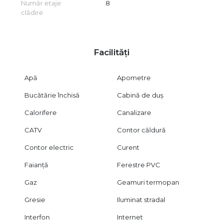
Număr etaje
8
clădire
Facilități
Apă
Apometre
Bucătărie închisă
Cabină de duș
Calorifere
Canalizare
CATV
Contor căldură
Contor electric
Curent
Faianță
Ferestre PVC
Gaz
Geamuri termopan
Gresie
Iluminat stradal
Interfon
Internet