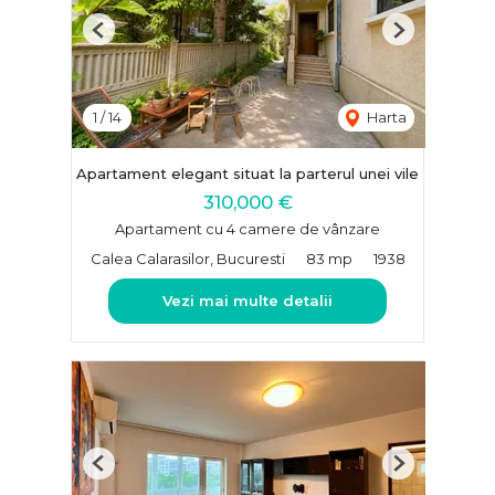
Previous
Next
1
/
14
Harta
Apartament elegant situat la parterul unei vile
310,000 €
Apartament cu 4 camere de vânzare
Calea Calarasilor, Bucuresti
83 mp
1938
Vezi mai multe detalii
Previous
Next