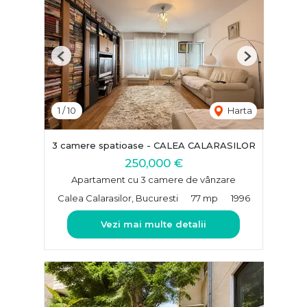
Previous
Next
1
/
10
Harta
3 camere spatioase - CALEA CALARASILOR
250,000 €
Apartament cu 3 camere de vânzare
Calea Calarasilor, Bucuresti
77 mp
1996
Vezi mai multe detalii