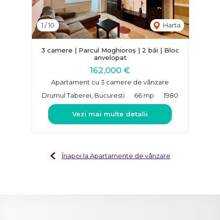
1
/
10
Harta
3 camere | Parcul Moghioroș | 2 băi | Bloc
anvelopat
162,000 €
Apartament cu 3 camere de vânzare
Drumul Taberei, Bucuresti
66 mp
1980
Vezi mai multe detalii
Înapoi la Apartamente de vânzare