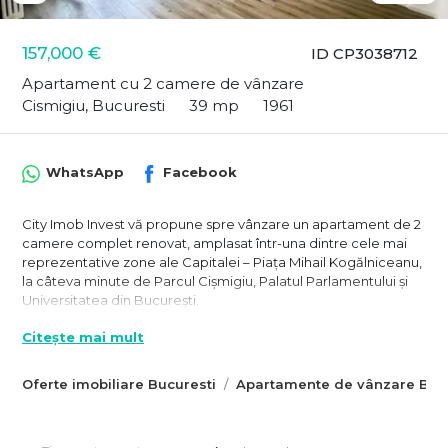
157,000 €
ID CP3038712
Apartament cu 2 camere de vânzare
Cismigiu, Bucuresti
39 mp
1961
WhatsApp
Facebook
City Imob Invest vă propune spre vânzare un apartament de 2
camere complet renovat, amplasat într-una dintre cele mai
reprezentative zone ale Capitalei – Piața Mihail Kogălniceanu,
la câteva minute de Parcul Cişmigiu, Palatul Parlamentului și
Universitatea din București.
Poziționarea ultracentrală și accesibilitatea excepțională fac
Citește mai mult
din această proprietate o alegere ideală atât pentru locuință
personală, cât și pentru investiție – fie în regim hotelier
(Airbnb), fie pentru închiriere pe termen lung, într-o zonă cu
Oferte imobiliare Bucuresti
Apartamente de vânzare Bucu
cerere constantă.
Apartamentul se află la etajul 6/8, într-un imobil solid și bine