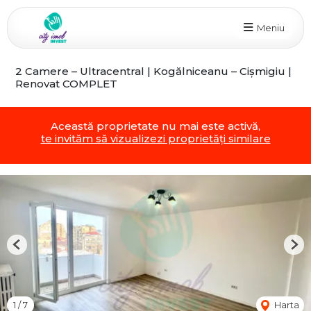
Meniu
2 Camere – Ultracentral | Kogălniceanu – Cişmigiu |
Renovat COMPLET
Această proprietate nu mai este activă,
te invităm să vizualizezi proprietăți similare
Previous
Nex
1
/
7
Harta