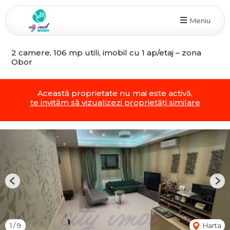
Meniu
2 camere, 106 mp utili, imobil cu 1 ap/etaj – zona
Obor
Această proprietate nu mai este activă,
te invităm să vizualizezi proprietăți similare
Previous
Nex
1
/
9
Harta