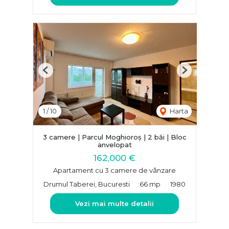
Previous
Next
1
/
10
Harta
3 camere | Parcul Moghioroș | 2 băi | Bloc
anvelopat
162,000 €
Apartament cu 3 camere de vânzare
Drumul Taberei, Bucuresti
66 mp
1980
Vezi mai multe detalii