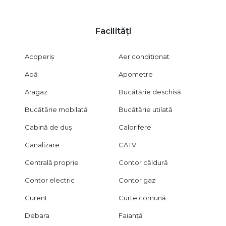
Facilități
Acoperiș
Aer condiționat
Apă
Apometre
Aragaz
Bucătărie deschisă
Bucătărie mobilată
Bucătărie utilată
Cabină de duș
Calorifere
Canalizare
CATV
Centrală proprie
Contor căldură
Contor electric
Contor gaz
Curent
Curte comună
Debara
Faianță