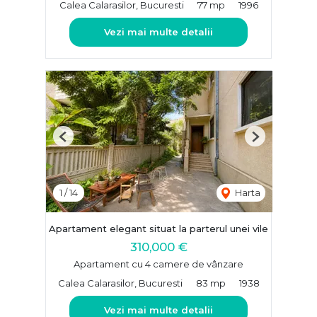
Calea Calarasilor, Bucuresti
77 mp
1996
Vezi mai multe detalii
Previous
Next
1
/
14
Harta
Apartament elegant situat la parterul unei vile
310,000 €
Apartament cu 4 camere de vânzare
Calea Calarasilor, Bucuresti
83 mp
1938
Vezi mai multe detalii