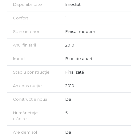
Localizare excelentă
Disponibilitate
Imediat
• Metrou Bucur Obor – 5 minute pe jos
Confort
1
• Restaurante, cafenele, centre comerciale
• Școli, colegii, licee și școli de arte
Stare interior
Finisat modern
• Piața Obor, Ștefan cel Mare, Moșilor
• Acces rapid la multiple mijloace de transport
Anul finisării
2010
Vizionarea se face exclusiv pe baza unui acord de vizionare,
conform art. 2096–2102 Cod Civil.
Imobil
Bloc de apart.
Certificatul energetic va fi prezentat la momentul vânzării.
Pentru detalii sau vizionare, ne găsești aici – mereu cu busola
Stadiu construcție
Finalizată
spre reușită.
An construcție
2010
Construcție nouă
Da
Număr etaje
5
clădire
Are demisol
Da