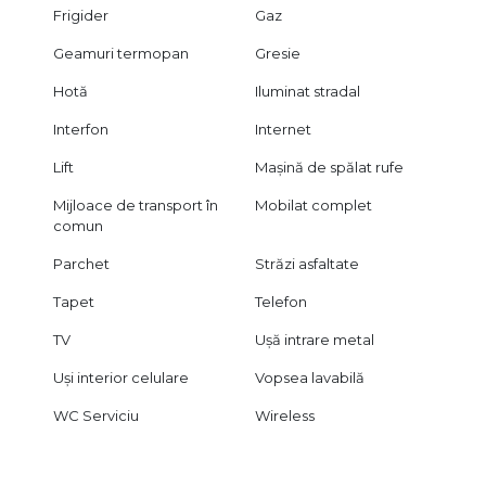
Frigider
Gaz
Geamuri termopan
Gresie
Hotă
Iluminat stradal
Interfon
Internet
Lift
Mașină de spălat rufe
Mijloace de transport în
Mobilat complet
comun
Parchet
Străzi asfaltate
Tapet
Telefon
TV
Ușă intrare metal
Uși interior celulare
Vopsea lavabilă
WC Serviciu
Wireless