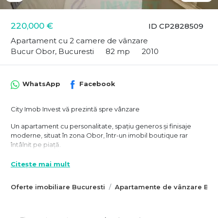
220,000 €
ID CP2828509
Apartament cu 2 camere de vânzare
Bucur Obor, Bucuresti
82 mp
2010
WhatsApp
Facebook
City Imob Invest vă prezintă spre vânzare
Un apartament cu personalitate, spațiu generos și finisaje
moderne, situat în zona Obor, într-un imobil boutique rar
întâlnit pe piață.
Proprietatea oferă 106 mp utili, amplasați la un demisol înalt,
într-o clădire exclusivistă cu doar un apartament pe nivel. O
Citește mai mult
locuință destinată celor care își doresc intimitate, confort și un
stil de viață urban select.
Oferte imobiliare Bucuresti
Apartamente de vânzare Bucu
Imobilul dispune de lift , iar apartamentul beneficiază de curte
interioară comună cu apartamentul de la parter – un spațiu
verde ideal pentru relaxare, socializare sau activități outdoor.