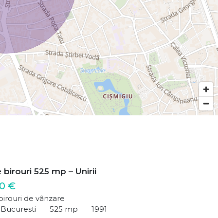
 birouri 525 mp – Unirii
00 €
birouri de vânzare
, Bucuresti
525 mp
1991