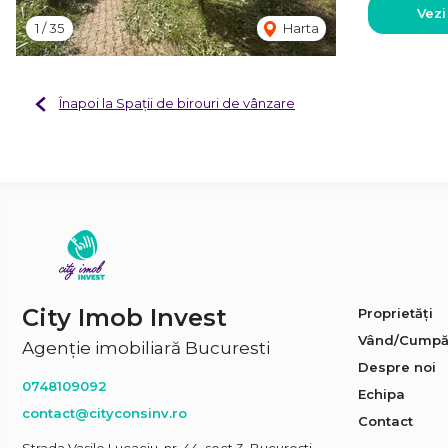
Vezi
1
/
35
Harta
Înapoi la Spații de birouri de vânzare
City Imob Invest
Proprietăți
Vând/Cumpă
Agenție imobiliară Bucuresti
Despre noi
0748109092
Echipa
contact@cityconsinv.ro
Contact