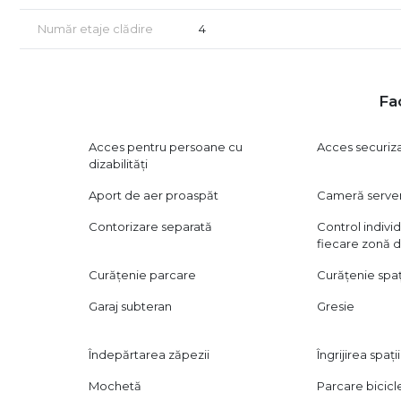
12 minute până la metrou Piața Victoriei
Număr etaje clădire
4
Opțional, se pot achiziționa până la 3 locuri de parcare 
Sunt disponibile și alte două spații similare, de 111,70 mp
compartimentare suplimentară.
Fac
Pentru mai multe informații și programarea unei vizionăr
Acces pentru persoane cu
Acces securiz
Consultanță GRATUITĂ pentru achiziții prin credit ipotec
dizabilități
Certificatul energetic va fi disponibil la vânzare.
Aport de aer proaspăt
Cameră serve
Contorizare separată
Control indivi
Vizionarea se face doar în baza unui acord de vizionare, c
fiecare zonă d
Curățenie parcare
Curățenie spa
Garaj subteran
Gresie
Îndepărtarea zăpezii
Îngrijirea spați
Mochetă
Parcare bicicl