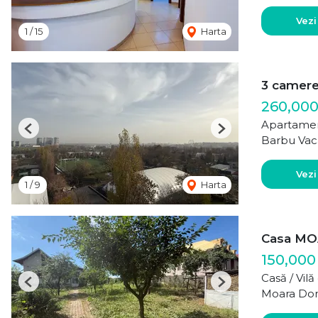
Vezi
1
/
15
Harta
3 camer
260,00
Apartamen
Previous
Next
Barbu Vac
Vezi
1
/
9
Harta
Casa MO
150,000
Casă / Vil
Previous
Next
Moara Do