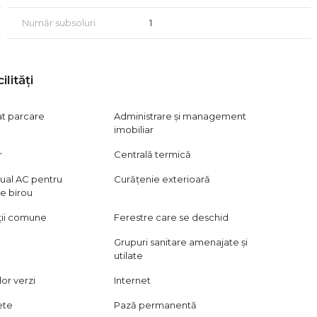
Număr subsoluri
1
subterane, la prețul de 30.000 euro/loc.
 și 79,87 mp, în același bloc, ideale pentru extindere sau
ilități
i, vă rugăm să ne contactați.
at parcare
Administrare și management
ar!
imobiliar
r
Centrală termică
dual AC pentru
Curățenie exterioară
onform art. 2.096-2.102 din Codul Civil.
e birou
ții comune
Ferestre care se deschid
Grupuri sanitare amenajate și
utilate
ilor verzi
Internet
ete
Pază permanentă