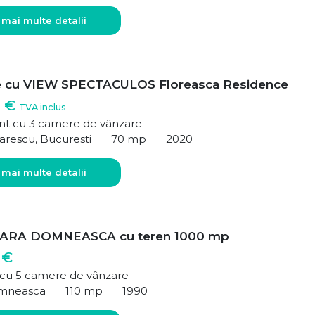
 mai multe detalii
e cu VIEW SPECTACULOS Floreasca Residence
0 €
TVA inclus
t cu 3 camere de vânzare
arescu, Bucuresti
70 mp
2020
 mai multe detalii
ARA DOMNEASCA cu teren 1000 mp
 €
ă cu 5 camere de vânzare
mneasca
110 mp
1990