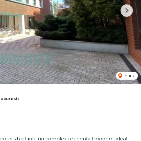
Next
Harta
Bucuresti
rouri situat într-un complex rezidențial modern, ideal