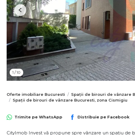
Previous
1
/
10
Oferte imobiliare Bucuresti
Spații de birouri de vânzare 
Spații de birouri de vânzare Bucuresti, zona Cismigiu
Trimite pe
WhatsApp
Distribuie pe
Facebook
CityImob Invest vă propune spre vânzare un spațiu de bi