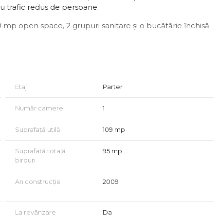
u trafic redus de persoane.
0 mp open space, 2 grupuri sanitare și o bucătărie închisă.
tăți de amenajare.
Etaj
Parter
Număr camere
1
Suprafață utilă
109 mp
pentru biciclete, rampă pentru cărucioare și acces securizat
Suprafață totală
95 mp
birouri
un:
An construcție
2009
La revânzare
Da