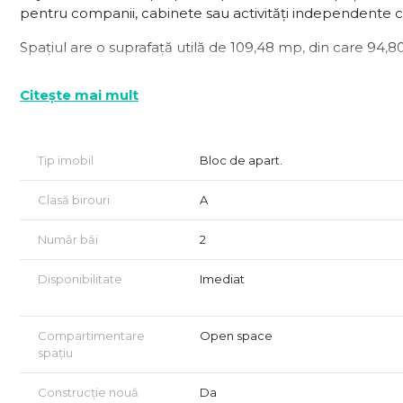
pentru companii, cabinete sau activități independente c
Spațiul are o suprafață utilă de 109,48 mp, din care 94,8
Luminos și bine compartimentat, oferă multiple posibili
Citește mai mult
Facilități:
Centrală termică proprie pe gaz
Tip imobil
Bloc de apart.
Aer condiționat
Clasă birouri
A
Infrastructură modernă pentru echipamente IT
Număr băi
2
Complexul este aerisit, intim, cu multă vegetație, zonă 
cu barieră și portar.
Disponibilitate
Imediat
Localizare centrală, cu acces rapid la transportul în com
Compartimentare
Open space
1 minut până la stația STB
spațiu
10 minute până la metrou Gara de Nord
Construcție nouă
Da