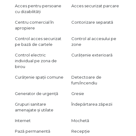
Acces pentru persoane
Acces securizat parcare
cu dizabilități
Centru comercial în
Contorizare separată
apropiere
Control acces securizat
Control al accesului pe
pe bază de cartele
zone
Control electric
Curățenie exterioară
individual pe zona de
birou
Curățenie spații comune
Detectoare de
fum/incendiu
Generator de urgență
Gresie
Grupuri sanitare
Îndepărtarea zăpezii
amenajate și utilate
Internet
Mochetă
Pază permanentă
Recepție