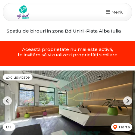
Meniu
Spatiu de birouri in zona Bd Unirii-Piata Alba Iulia
Această proprietate nu mai este activă,
te invităm să vizualizezi proprietăți similare
Exclusivitate
Previous
Nex
1
/
11
Harta