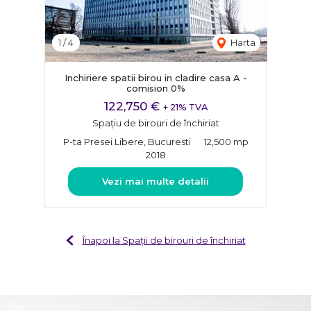
1
/
4
Harta
Inchiriere spatii birou in cladire casa A -
comision 0%
122,750 €
+ 21% TVA
Spațiu de birouri de închiriat
P-ta Presei Libere, Bucuresti
12,500 mp
2018
Vezi mai multe detalii
Înapoi la Spații de birouri de închiriat