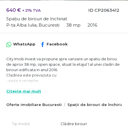
640 €
ID CP2063412
+ 21% TVA
Spațiu de birouri de închiriat
P-ta Alba Iulia, Bucuresti
38 mp
2016
WhatsApp
Facebook
City Imob Invest va propune spre vanzare un spatiu de birou
de aprox 38 mp, open space, situat la etajul 1 al unei cladiri de
birouri edificata in anul 2016.
Cladirea este prevazuta cu:
- paza si receptie;
- acces securizat pe baza de cartele;
Citește mai mult
- generator;
- sistem de climatizare;
- 2 lifturi etc.
Oferte imobiliare Bucuresti
Spații de birouri de închiriat 
Spatiul este dotat cu: mocheta, spatii vitrate generoase,
contorizare individuala pentru incalzire/racire.
Bucataria este comuna pentru toate birourile de pe palier.
Tip imobil
Clădire birouri