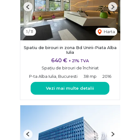
Previous
Next
1
/
11
Harta
Spatiu de birouri in zona Bd Unirii-Piata Alba
Iulia
640 €
+ 21% TVA
Spațiu de birouri de închiriat
P-ta Alba Iulia, Bucuresti
38 mp
2016
Vezi mai multe detalii
Previous
Next