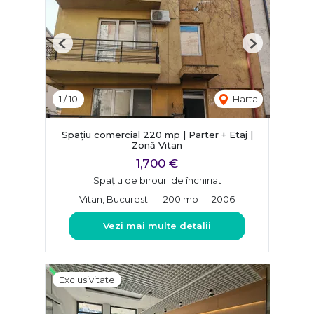
Previous
Next
1
/
10
Harta
Spațiu comercial 220 mp | Parter + Etaj |
Zonă Vitan
1,700 €
Spațiu de birouri de închiriat
Vitan, Bucuresti
200 mp
2006
Vezi mai multe detalii
Exclusivitate