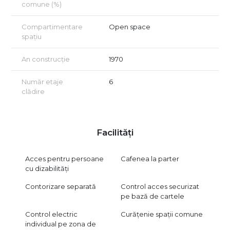
comune (%)
• servicii profesionale sau centre de training
• firme care doresc să împartă suprafața pe echipe sau pe
Compartimentare
Open space
departamente
spațiu
• business-uri ce intenționează să subînchirieze camere
An construcție
1970
separate
Număr etaje
6
• activități ce necesită acces excelent și o adresă
clădire
reprezentativă
* clinica/laborator analize etc.
Spatiul necesita personalizare, renovare si compartimentare.
Facilități
Lucrarile pot foi executate de catre viitorul chirias, in functie
de nevoi si obirctul activitatii, iar perioada de gratie si pretul
de inchiriere se pot discuta.
Acces pentru persoane
Cafenea la parter
cu dizabilități
Spatiul reprezinta UNICA soluție optimă din zona pentru
companii care își un PRET ATRAGATOR si posibilitatea de
Contorizare separată
Control acces securizat
personalizare a spatiului.
pe bază de cartele
***Pretul de inchiriere se va discuta cu fiecare chirias in parte
in functie de obiectul activitatii si conditiile contractuale.
Control electric
Curățenie spații comune
individual pe zona de