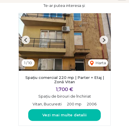
Te-ar putea interesa și:
Previous
Next
1
/
10
Harta
Spațiu comercial 220 mp | Parter + Etaj |
Zonă Vitan
1,700 €
Spațiu de birouri de închiriat
Vitan, Bucuresti
200 mp
2006
Vezi mai multe detalii