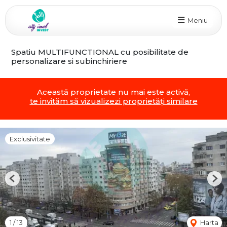
Meniu
Spatiu MULTIFUNCTIONAL cu posibilitate de
personalizare si subinchiriere
Această proprietate nu mai este activă,
te invităm să vizualizezi proprietăți similare
Exclusivitate
Previous
Nex
1
/
13
Harta