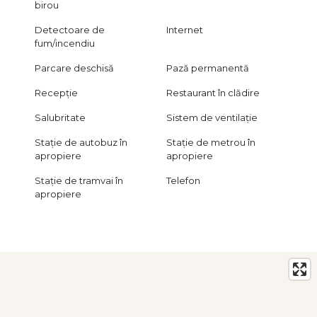
Pentru detalii suplimentare și programarea unei vizionări,
birou
echipa City Imob Invest rămâne la dispoziția dumneavoastră.
Certificatul energetic va fi disponibil la inchiriere.
Detectoare de
Internet
Vizionarea spațiului se face în baza unui acord de vizionare,
fum/incendiu
conform articolelor 2096–2102 din Codul Civil. Certificatul
Parcare deschisă
Pază permanentă
energetic va fi disponibil la momentul închirierii. Consultanță
imobiliară completă, fără costuri pentru chiriaș.
Recepție
Restaurant în clădire
Salubritate
Sistem de ventilație
Stație de autobuz în
Stație de metrou în
apropiere
apropiere
Stație de tramvai în
Telefon
apropiere