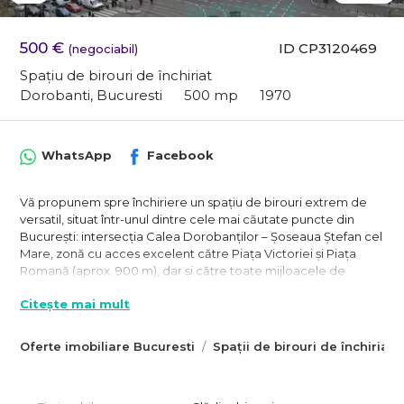
500 €
ID CP3120469
(negociabil)
Spațiu de birouri de închiriat
Dorobanti, Bucuresti
500 mp
1970
WhatsApp
Facebook
Vă propunem spre închiriere un spațiu de birouri extrem de
versatil, situat într-unul dintre cele mai căutate puncte din
București: intersecția Calea Dorobanților – Șoseaua Ștefan cel
Mare, zonă cu acces excelent către Piața Victoriei și Piața
Romană (aprox. 900 m), dar și către toate mijloacele de
transport public, inclusiv METROU la câteva minute de mers pe
Citește mai mult
jos.
Spațiul se află la etajul 4/6, într-o clădire edificată în anii ’70,
Oferte imobiliare Bucuresti
Spații de birouri de închiriat 
consolidată și modernizată în urmă cu câțiva ani, cu recepție
la parter, lift și servicii de curățenie pentru zonele comune.
Caracteristici principale ale spațiului: