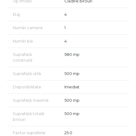
Tip imobil
Clădire birouri
• Suprafață totală: aproximativ 500 mp
Etaj
4
• open space
Număr camere
1
• posibilitate pentru construirea a 2 grupuri sanitare si zona de
kitchinetta
Număr băi
4
• Necesita renovare
Suprafață
580 mp
• Posibilitate de subînchiriere datorită compartimentării
construită
eficiente
Suprafață utilă
500 mp
Pozitionarea este unul dintre marile atuuri: zona Dorobanți–
Ștefan cel Mare asigură vizibilitate, acces rapid către centrul
de afaceri al orașului și conexiuni ideale pentru angajați, clienți
Disponibilitate
Imediat
sau parteneri. Transportul public este excelent, iar în
apropiere se află bănci, restaurante, servicii, clinici, magazine –
Suprafață maximă
500 mp
tot ce presupune un ecosistem de business complet.
Suprafață totală
500 mp
Spațiul se pretează pentru:
birouri
• activități de birouri (IT, consultanță, contabilitate, HR,
arhitectură, marketing etc.)
Factor suprafețe
25.0