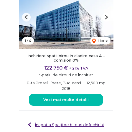
Previous
Next
1
/
4
Harta
Inchiriere spatii birou in cladire casa A -
comision 0%
122,750 €
+ 21% TVA
Spațiu de birouri de închiriat
P-ta Presei Libere, Bucuresti
12,500 mp
2018
Vezi mai multe detalii
Înapoi la Spații de birouri de închiriat