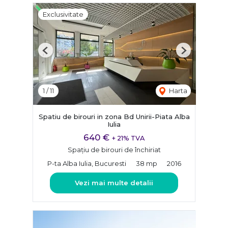
Exclusivitate
Previous
Next
1
/
11
Harta
Spatiu de birouri in zona Bd Unirii-Piata Alba
Iulia
640 €
+ 21% TVA
Spațiu de birouri de închiriat
P-ta Alba Iulia, Bucuresti
38 mp
2016
Vezi mai multe detalii