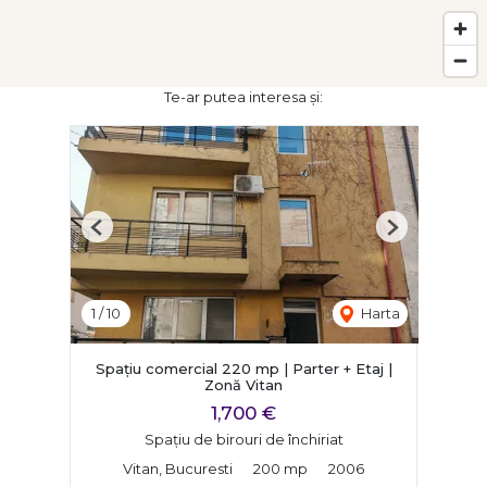
Te-ar putea interesa și:
Previous
Next
1
/
10
Harta
Spațiu comercial 220 mp | Parter + Etaj |
Zonă Vitan
1,700 €
Spațiu de birouri de închiriat
Vitan, Bucuresti
200 mp
2006