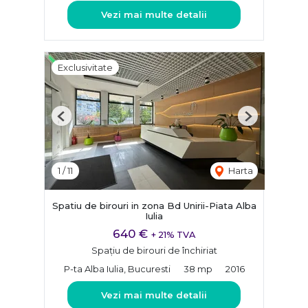
Vezi mai multe detalii
Exclusivitate
Previous
Next
1
/
11
Harta
Spatiu de birouri in zona Bd Unirii-Piata Alba
Iulia
640 €
+ 21% TVA
Spațiu de birouri de închiriat
P-ta Alba Iulia, Bucuresti
38 mp
2016
Vezi mai multe detalii