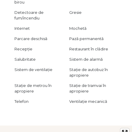
doresc un spațiu eficient, bine poziționat și gata de utilizare
birou
imediată.
Detectoare de
Gresie
Pentru detalii suplimentare și programarea unei vizionări,
fum/incendiu
echipa City Imob Invest rămâne la dispoziția dumneavoastră.
Internet
Mochetă
Certificatul energetic va fi disponibil la inchiriere.
Parcare deschisă
Pază permanentă
Vizionarea spațiului se face în baza unui acord de vizionare,
conform articolelor 2096–2102 din Codul Civil.
Recepție
Restaurant în clădire
Salubritate
Sistem de alarmă
Sistem de ventilație
Stație de autobuz în
apropiere
Stație de metrou în
Stație de tramvai în
apropiere
apropiere
Telefon
Ventilație mecanică