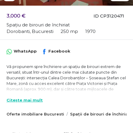
3,000 €
ID CP3120471
Spațiu de birouri de închiriat
Dorobanti, Bucuresti
250 mp
1970
WhatsApp
Facebook
Vă propunem spre închiriere un spațiu de birouri extrem de
versatil, situat într-unul dintre cele mai căutate puncte din
București: intersecția Calea Dorobanților – Șoseaua Ștefan cel
Mare, zonă cu acces excelent către Piața Victoriei și Piața
Romană (aprox. 900 m), dar și către toate mijloacele de
transport public, inclusiv METROU la câteva minute de mers pe
Citește mai mult
jos.
Spațiul se află la etajul 2/6, într-o clădire edificată în anii ’70,
Oferte imobiliare Bucuresti
Spații de birouri de închiriat 
consolidată și modernizată în urmă cu câțiva ani, cu recepție
la parter, lift și servicii de curățenie pentru zonele comune.
Caracteristici principale ale spațiului: