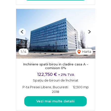
Previous
Next
1
/
4
Harta
Inchiriere spatii birou in cladire casa A -
comision 0%
122,750 €
+ 21% TVA
Spațiu de birouri de închiriat
P-ta Presei Libere, Bucuresti
12,500 mp
2018
Vezi mai multe detalii