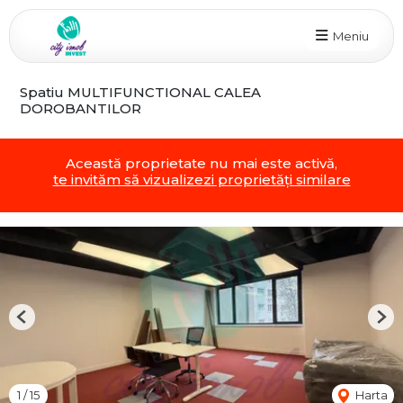
Meniu
Spatiu MULTIFUNCTIONAL CALEA
DOROBANTILOR
Această proprietate nu mai este activă,
te invităm să vizualizezi proprietăți similare
Previous
Nex
1
/
15
Harta