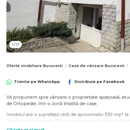
1
/
17
Oferte imobiliare Bucuresti
Case de vânzare Bucuresti
Trimite pe
WhatsApp
Distribuie pe
Facebook
Vă propunem spre vânzare o proprietate spațioasă, situată
de Ortopedie, într-o zonă liniștită de case.
Imobilul are o suprafață utilă de aproximativ 330 mp* l
liberă de aproximativ 220 mp amenajată în partea din spa
fiind ideală pentru amenajarea unui loc de joacă, a unei
Citește mai mult