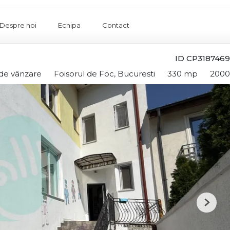
Despre noi
Echipa
Contact
ID CP3187469
 de vânzare
Foisorul de Foc, Bucuresti
330 mp
2000
Next