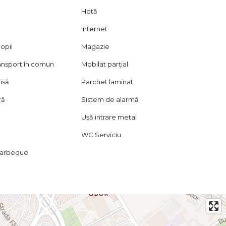
Hotă
Internet
opii
Magazie
ransport în comun
Mobilat parțial
isă
Parchet laminat
ră
Sistem de alarmă
Ușă intrare metal
WC Serviciu
barbeque