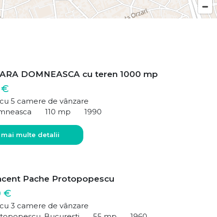
ARA DOMNEASCA cu teren 1000 mp
 €
ă cu 5 camere de vânzare
mneasca
110 mp
1990
 mai multe detalii
acent Pache Protopopescu
0 €
ă cu 3 camere de vânzare
topopescu, Bucuresti
55 mp
1960