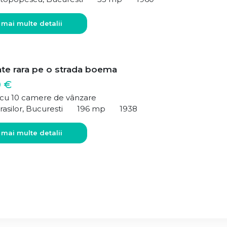
 mai multe detalii
ate rara pe o strada boema
0 €
ă cu 10 camere de vânzare
rasilor, Bucuresti
196 mp
1938
 mai multe detalii