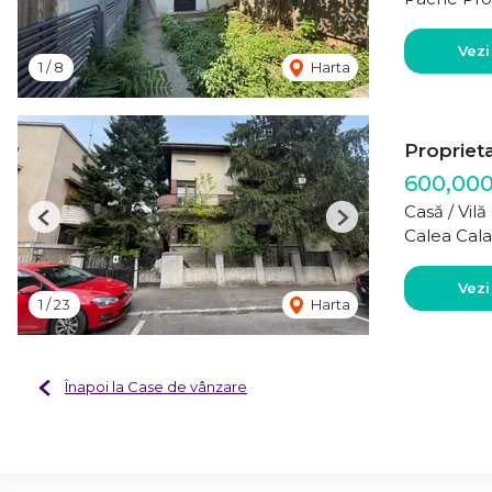
Vezi
1
/
8
Harta
Propriet
600,00
Casă / Vil
Previous
Next
Calea Cala
Vezi
1
/
23
Harta
Înapoi la Case de vânzare