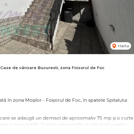
Harta
Case de vânzare Bucuresti, zona Foisorul de Foc
 în zona Moșilor - Foișorul de Foc, în spatele Spitalului
a care se adaugă un demisol de aproximativ 75 mp și o curte
te a proprietății. Curtea reprezintă un adevărat avantaj,
 zone de relaxare, a unei terase sau pentru desfășurarea