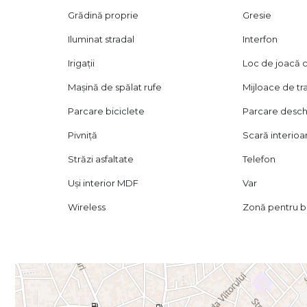
Grădină proprie
Gresie
Iluminat stradal
Interfon
Irigații
Loc de joacă c
Mașină de spălat rufe
Mijloace de t
Parcare biciclete
Parcare desch
Pivniță
Scară interioa
Străzi asfaltate
Telefon
Uși interior MDF
Var
Wireless
Zonă pentru 