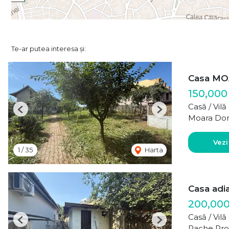
Te-ar putea interesa și:
Casa MO
150,000
Casă / Vil
Previous
Next
Moara Do
Vezi
1
/
35
Harta
Casa adi
200,00
Casă / Vil
Previous
Next
Pache Pro