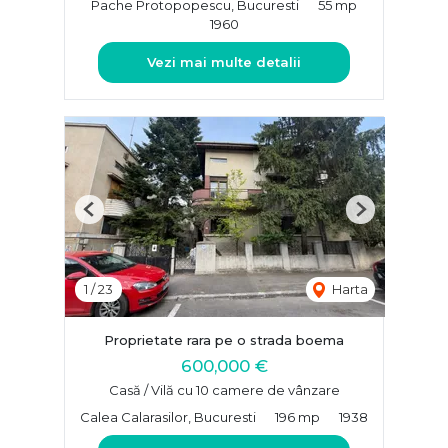
Pache Protopopescu, Bucuresti
55 mp
1960
Vezi mai multe detalii
Previous
Next
1
/
23
Harta
Proprietate rara pe o strada boema
600,000 €
Casă / Vilă cu 10 camere de vânzare
Calea Calarasilor, Bucuresti
196 mp
1938