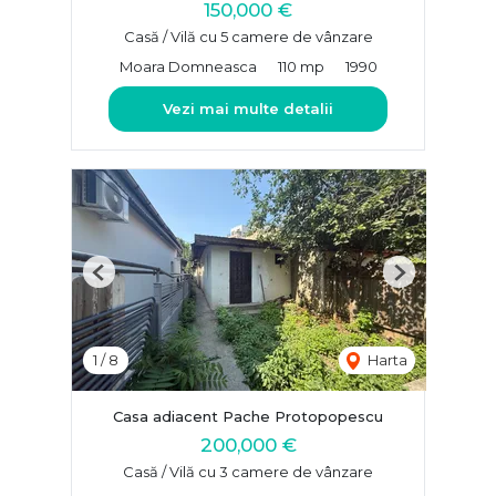
150,000 €
Casă / Vilă cu 5 camere de vânzare
Moara Domneasca
110 mp
1990
Vezi mai multe detalii
Previous
Next
1
/
8
Harta
Casa adiacent Pache Protopopescu
200,000 €
Casă / Vilă cu 3 camere de vânzare