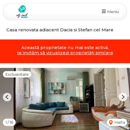
Meniu
Casa renovata adiacent Dacia si Stefan cel Mare
Această proprietate nu mai este activă,
te invităm să vizualizezi proprietăți similare
Exclusivitate
Previous
Nex
1
/
16
Harta