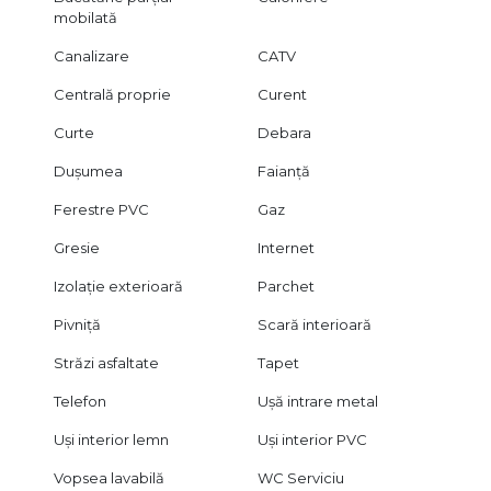
mobilată
Canalizare
CATV
Centrală proprie
Curent
Curte
Debara
Dușumea
Faianță
Ferestre PVC
Gaz
Gresie
Internet
Izolație exterioară
Parchet
Pivniță
Scară interioară
Străzi asfaltate
Tapet
Telefon
Ușă intrare metal
Uși interior lemn
Uși interior PVC
Vopsea lavabilă
WC Serviciu