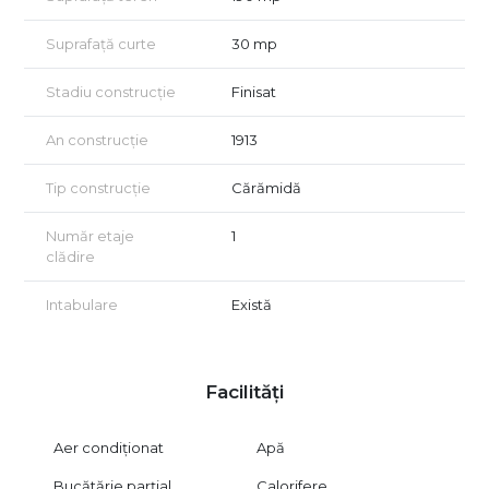
In cazul in care oferta noastra v-a captat atentia, va asteptam
Suprafață curte
30 mp
la o vizionare!
Acordam asistenta GRATUITA pentru persoanele care doresc
Stadiu construcție
Finisat
achizitionarea prin credit!
An construcție
1913
Tip construcție
Cărămidă
Număr etaje
1
clădire
Intabulare
Există
Facilități
Aer condiționat
Apă
Bucătărie parțial
Calorifere