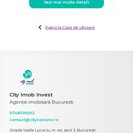
Vezi mai multe detalii
Înapoi la Case de vânzare
City Imob Invest
Agenție imobiliară Bucuresti
0748109092
contact@cityconsinv.ro
Strada Vasile Lucaciu, nr. 44, sect 3, Bucuresti