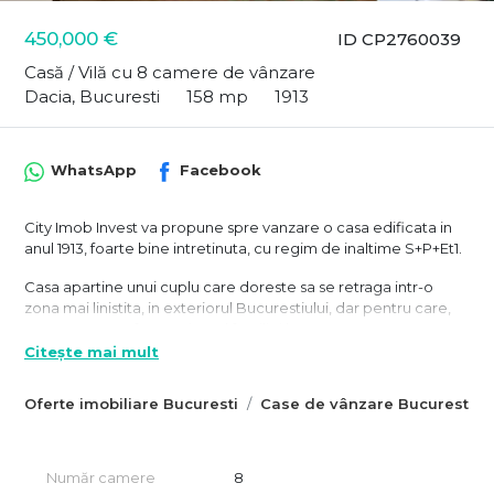
450,000 €
ID CP2760039
Casă / Vilă cu 8 camere de vânzare
Dacia, Bucuresti
158 mp
1913
WhatsApp
Facebook
City Imob Invest va propune spre vanzare o casa edificata in
anul 1913, foarte bine intretinuta, cu regim de inaltime S+P+Et1.
Casa apartine unui cuplu care doreste sa se retraga intr-o
zona mai linistita, in exteriorul Bucurestiului, dar pentru care,
aceasta casa a fost proiectul familiei lor.
Citește mai mult
Imobilul este format dintr-o pivnita de 10 mp (care se prezinta
intr-o stare buna), un apartament la parter si unul la etajul 1,
Oferte imobiliare Bucuresti
Case de vânzare Bucuresti
fiecare avand acces individual, la care se adauga o curte
intima de aprox 25-30 mp.
Parterul este format din: 4 camere, bucatarie, 2 bai, multiple
Număr camere
8
holuri si spatii de depozitare si are 2 zone de acces;