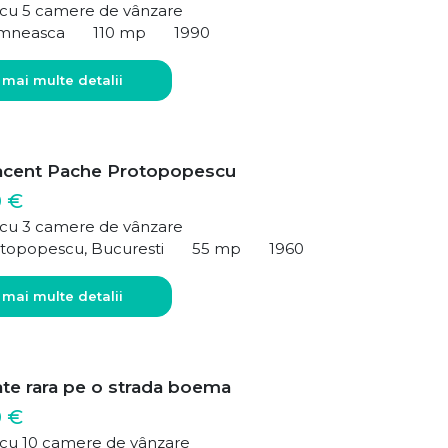
ă cu 5 camere de vânzare
mneasca
110 mp
1990
 mai multe detalii
acent Pache Protopopescu
0 €
ă cu 3 camere de vânzare
topopescu, Bucuresti
55 mp
1960
 mai multe detalii
ate rara pe o strada boema
0 €
ă cu 10 camere de vânzare