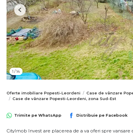
Previous
1
/
14
Oferte imobiliare Popesti-Leordeni
Case de vânzare Pope
Case de vânzare Popesti-Leordeni, zona Sud-Est
Trimite pe
WhatsApp
Distribuie pe
Facebook
CityImob Invest are placerea de a va oferi spre vansare o 