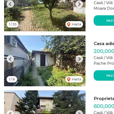
Casă / Vil
Previous
Next
Moara Do
Vezi
1
/
35
Harta
Casa adi
200,00
Casă / Vil
Previous
Next
Pache Pro
Vezi
1
/
8
Harta
Propriet
600,00
Casă / Vil