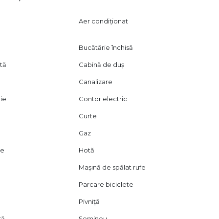
Aer condiționat
Bucătărie închisă
ată
Cabină de duș
Canalizare
rie
Contor electric
Curte
Gaz
ie
Hotă
Mașină de spălat rufe
Parcare biciclete
Pivniță
ră
Șemineu