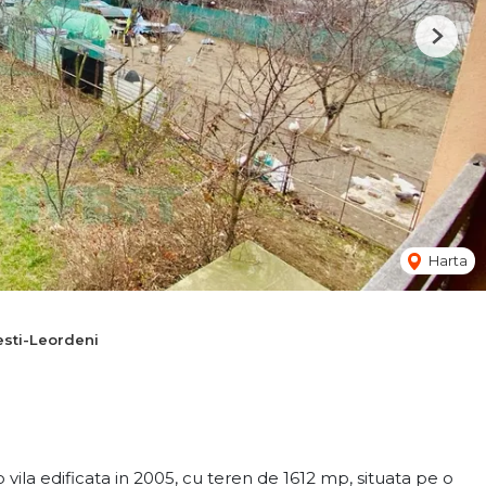
Next
Harta
sti-Leordeni
vila edificata in 2005, cu teren de 1612 mp, situata pe o