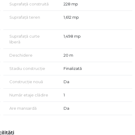
Suprafață construită
228 mp
Suprafață teren
1,612 mp
Suprafață curte
1,498 mp
liberă
Deschidere
20 m
Stadiu construcție
Finalizată
Construcție nouă
Da
Număr etaje clădire
1
Are mansardă
Da
ilități