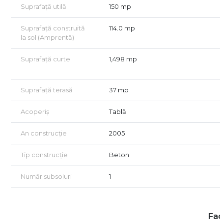
Suprafață utilă
150 mp
Suprafață construită
114.0 mp
la sol (Amprentă)
Suprafață curte
1,498 mp
Suprafață terasă
37 mp
Acoperiș
Tablă
An construcție
2005
Tip construcție
Beton
Număr subsoluri
1
Fac