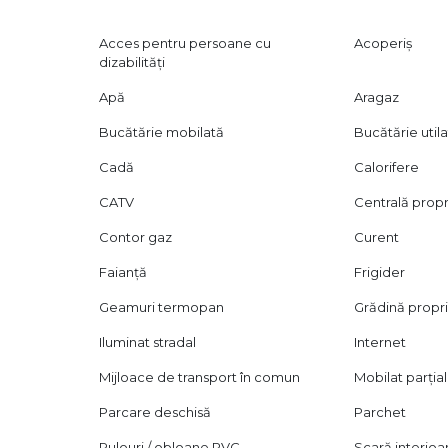
Acces pentru persoane cu
Acoperiș
dizabilități
Apă
Aragaz
Bucătărie mobilată
Bucătărie util
Cadă
Calorifere
CATV
Centrală prop
Contor gaz
Curent
Faianță
Frigider
Geamuri termopan
Grădină propr
Iluminat stradal
Internet
Mijloace de transport în comun
Mobilat parțial
Parcare deschisă
Parchet
Rulouri / obloane PVC
Scară interioa