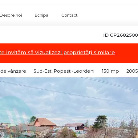
Despre noi
Echipa
Contact
ID CP2682500
te invităm să vizualizezi proprietăți similare
 de vânzare
Sud-Est, Popesti-Leordeni
150 mp
2005