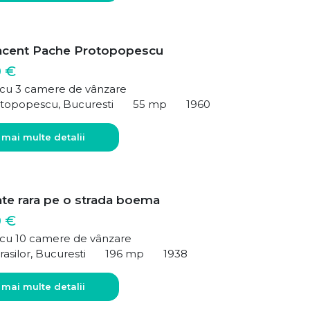
acent Pache Protopopescu
0 €
ă cu 3 camere de vânzare
topopescu, Bucuresti
55 mp
1960
 mai multe detalii
ate rara pe o strada boema
0 €
ă cu 10 camere de vânzare
rasilor, Bucuresti
196 mp
1938
 mai multe detalii