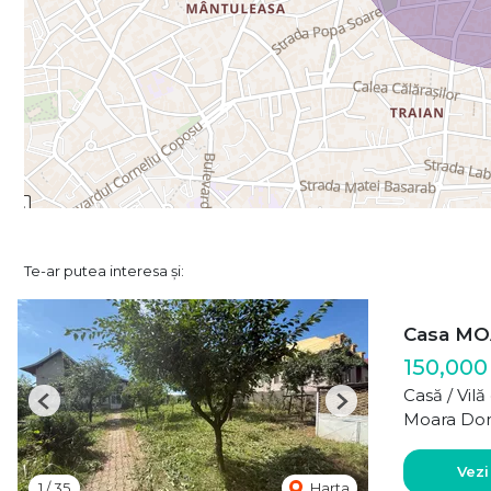
Te-ar putea interesa și:
Casa MO
150,000
Casă / Vil
Previous
Next
Moara Do
Vezi
1
/
35
Harta