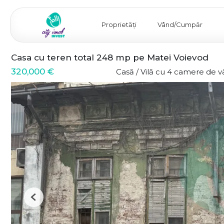
Proprietăți
Vând/Cumpăr
Casa cu teren total 248 mp pe Matei Voievod
320,000 €
Casă / Vilă cu 4 camere de 
Previous