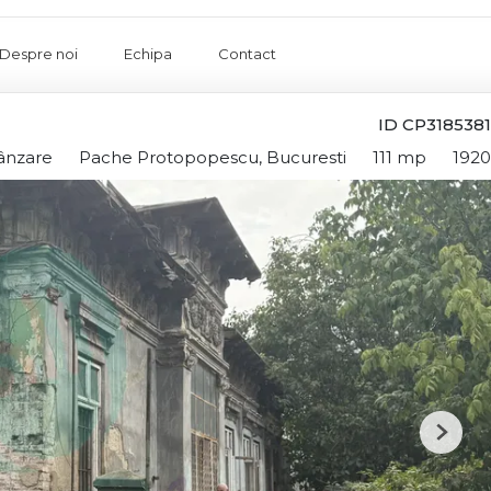
Despre noi
Echipa
Contact
ID CP3185381
vânzare
Pache Protopopescu, Bucuresti
111 mp
1920
Next