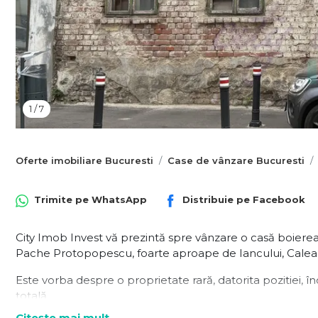
1
/
7
Oferte imobiliare Bucuresti
Case de vânzare Bucuresti
Trimite pe
WhatsApp
Distribuie pe
Facebook
City Imob Invest vă prezintă spre vânzare o casă boierească
Pache Protopopescu, foarte aproape de Iancului, Calea Căl
Este vorba despre o proprietate rară, datorita pozitiei, î
totală.
Citește mai mult