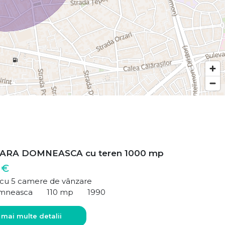
ARA DOMNEASCA cu teren 1000 mp
 €
ă cu 5 camere de vânzare
mneasca
110 mp
1990
 mai multe detalii