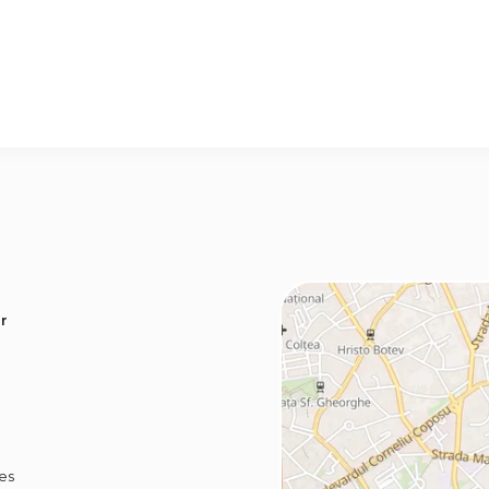
r
ies