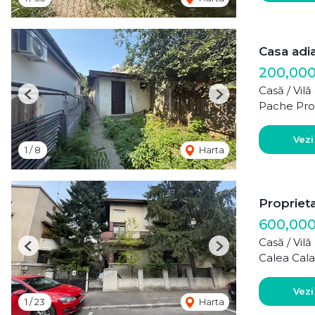
Casa adi
200,00
Casă / Vil
Previous
Next
Pache Pro
Vezi
1
/
8
Harta
Propriet
600,00
Casă / Vil
Previous
Next
Calea Cala
Vezi
1
/
23
Harta