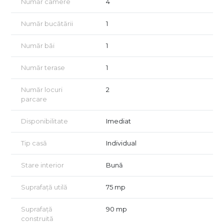
Număr camere
4
complet utilată, iar confortul este asigurat de centrala termică
proprie pe gaz și cele două aparate de aer condiționat.
Număr bucătării
1
Unul dintre punctele forte ale proprietății este terasa
exterioară amenajată pe casă, cu o suprafață de aproximativ
Număr băi
1
30 mp, perfectă pentru relaxare, pauze sau întâlniri informale.
Număr terase
1
Curtea liberă permite parcarea a două mașini, un avantaj
important pentru activități de birou în zona centrală.
Număr locuri
2
Poziționarea oferă acces rapid către principalele artere ale
parcare
orașului, mijloace de transport și zona de business, păstrând în
același timp liniștea specifică unei zone rezidențiale.
Disponibilitate
Imediat
Doriți să o descoperiți? Vă invităm la o vizionare!
Tip casă
Individual
Vizionarea se face doar în baza semnării unui acord de
vizionare conform art. 2.096–2.102 din Codul Civil.
Stare interior
Bună
Suprafață utilă
75 mp
Suprafață
90 mp
construită