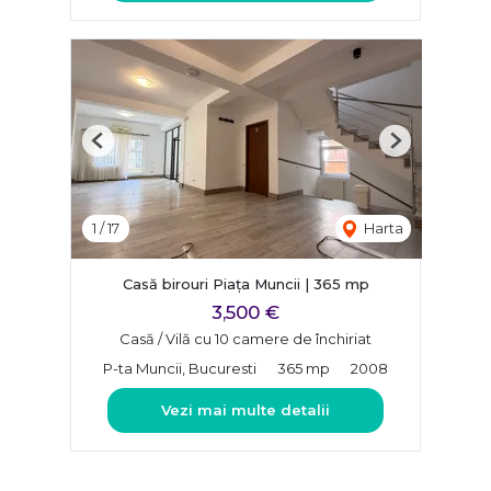
Previous
Next
1
/
17
Harta
Casă birouri Piața Muncii | 365 mp
3,500 €
Casă / Vilă cu 10 camere de închiriat
P-ta Muncii, Bucuresti
365 mp
2008
Vezi mai multe detalii