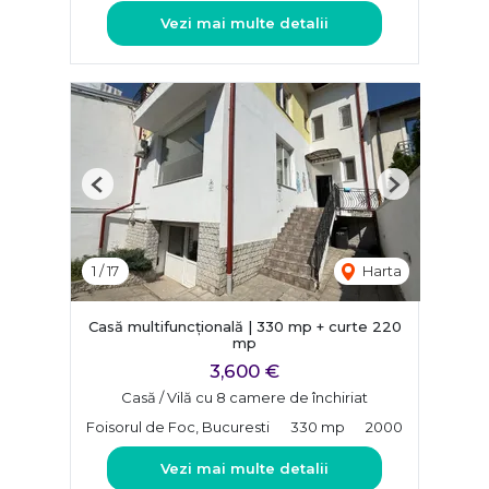
Vezi mai multe detalii
Previous
Next
1
/
17
Harta
Casă multifuncțională | 330 mp + curte 220
mp
3,600 €
Casă / Vilă cu 8 camere de închiriat
Foisorul de Foc, Bucuresti
330 mp
2000
Vezi mai multe detalii