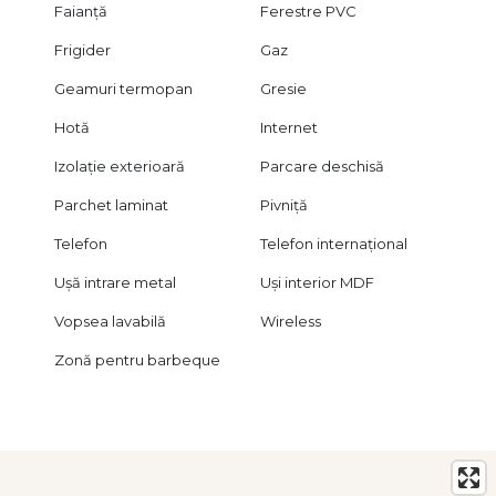
Faianță
Ferestre PVC
Frigider
Gaz
Geamuri termopan
Gresie
Hotă
Internet
Izolație exterioară
Parcare deschisă
Parchet laminat
Pivniță
Telefon
Telefon internațional
Ușă intrare metal
Uși interior MDF
Vopsea lavabilă
Wireless
Zonă pentru barbeque