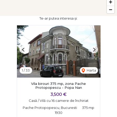
Te-ar putea interesa și:
Previous
Next
1
/
33
Harta
Vila birouri 375 mp, zona Pache
Protopopescu - Popa Nan
3,500 €
Casă / Vilă cu 16 camere de închiriat
Pache Protopopescu, Bucuresti
375 mp
1930