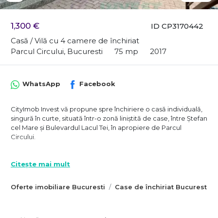
1,300 €
ID CP3170442
Casă / Vilă cu 4 camere de închiriat
Parcul Circului, Bucuresti
75 mp
2017
WhatsApp
Facebook
CityImob Invest vă propune spre închiriere o casă individuală,
singură în curte, situată într-o zonă liniștită de case, între Ștefan
cel Mare și Bulevardul Lacul Tei, în apropiere de Parcul
Circului.
Proprietatea este ideală pentru sediu de firmă, birouri sau alte
activități profesionale, beneficiind de intimitate, acces facil și o
Citește mai mult
compartimentare practică. Casa a fost refăcută și amenajată
complet în anul 2017, fiind pregătită pentru utilizare imediată.
Oferte imobiliare Bucuresti
Case de închiriat Bucuresti
Locuința este organizată în stil vagon și dispune de 4 încăperi,
două intrări separate, pod și pivniță pentru depozitare, oferind
flexibilitate în amenajarea spațiului de lucru. Bucătăria este