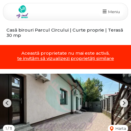
Meniu
Casă birouri Parcul Circului | Curte proprie | Terasă
30 mp
Această proprietate nu mai este activă,
te invităm să vizualizezi proprietăți similare
Previous
Nex
1
/
11
Harta