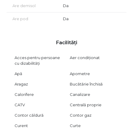
Are demisol
Da
Are pod
Da
Facilități
Acces pentru persoane
Aer condiționat
cu dizabilități
Apă
Apometre
Aragaz
Bucătărie închisă
Calorifere
Canalizare
CATV
Centrală proprie
Contor căldură
Contor gaz
Curent
Curte