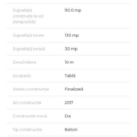
Suprafață
90.0 mp
construită la sol
(Amprentă)
Suprafață teren
130 mp
Suprafață terasă
30 mp
Deschidere
10 m
Acoperiș
Tablă
Stadiu construcție
Finalizată
An construcție
2017
Construcție nouă
Da
Tip construcție
Beton