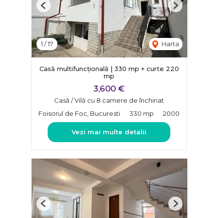
Previous
Next
1
/
17
Harta
Casă multifuncțională | 330 mp + curte 220
mp
3,600 €
Casă / Vilă cu 8 camere de închiriat
Foisorul de Foc, Bucuresti
330 mp
2000
Vezi mai multe detalii
Previous
Next