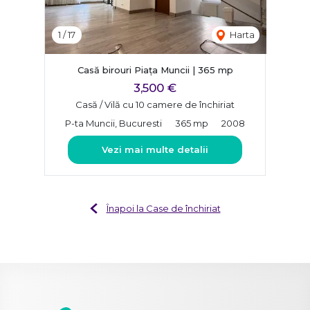
1
/
17
Harta
Casă birouri Piața Muncii | 365 mp
3,500 €
Casă / Vilă cu 10 camere de închiriat
P-ta Muncii, Bucuresti
365 mp
2008
Vezi mai multe detalii
Înapoi la Case de închiriat