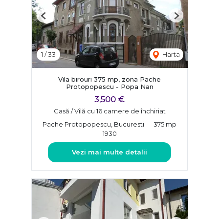
Previous
Next
1
/
33
Harta
Vila birouri 375 mp, zona Pache
Protopopescu - Popa Nan
3,500 €
Casă / Vilă cu 16 camere de închiriat
Pache Protopopescu, Bucuresti
375 mp
1930
Vezi mai multe detalii