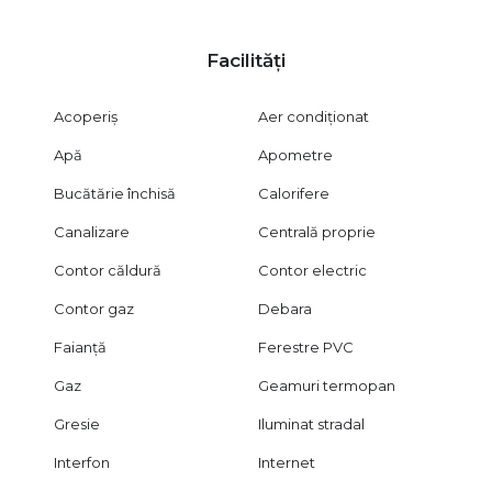
Certificatul energetic va fi disponibil la momentul vânzării.
Vizionarea imobilului se face în baza unui acord de vizionare,
Facilități
conform articolelor 2096–2102 din Codul Civil.
Oferim consultanță gratuită pentru obținerea finanțării prin
Acoperiș
Aer condiționat
credit pentru clienții care achiziționează această proprietate.
Apă
Apometre
CITY IMOB INVEST – spațiile bune nu sunt cele perfecte, ci
cele care pot deveni orice.
Bucătărie închisă
Calorifere
Canalizare
Centrală proprie
Contor căldură
Contor electric
Contor gaz
Debara
Faianță
Ferestre PVC
Gaz
Geamuri termopan
Gresie
Iluminat stradal
Interfon
Internet