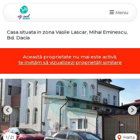
Meniu
Casa situata in zona Vasile Lascar, Mihai Eminescu,
Bd. Dacia
Această proprietate nu mai este activă,
te invităm să vizualizezi proprietăți similare
Previous
Nex
1
/
21
Harta