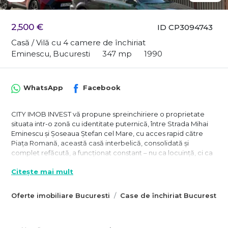
2,500 €
ID CP3094743
Casă / Vilă cu 4 camere de închiriat
Eminescu, Bucuresti
347 mp
1990
WhatsApp
Facebook
CITY IMOB INVEST vă propune spreinchiriere o proprietate
situata intr-o zonă cu identitate puternică, între Strada Mihai
Eminescu și Șoseaua Ștefan cel Mare, cu acces rapid către
Piața Romană, această casă interbelică, consolidată și
complet refăcută, a funcționat constant – nu ca locuință, ci ca
spațiu activ, viu, adaptabil.
Citește mai mult
Cu o suprafață totală de aproximativ 347 mp, desfășurată pe:
subsol, parter, etaj si pod mansardat, această casă interbelică,
Oferte imobiliare Bucuresti
Case de închiriat Bucuresti
consolidată și complet refăcută, a funcționat constant – nu ca
locuință, ci ca spațiu activ, viu, adaptabil.
Spațiul este organizat în straturi funcționale: