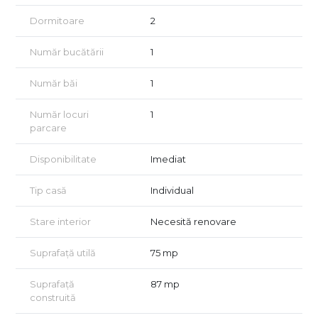
la o vizionare!
Dormitoare
2
Acordam asistenta GRATUITA pentru persoanele care doresc
achizitionarea prin credit!
Număr bucătării
1
Număr băi
1
Număr locuri
1
parcare
Disponibilitate
Imediat
Tip casă
Individual
Stare interior
Necesită renovare
Suprafață utilă
75 mp
Suprafață
87 mp
construită