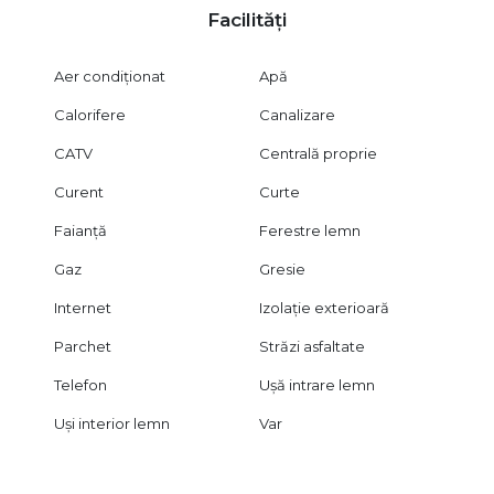
Facilități
Aer condiționat
Apă
Calorifere
Canalizare
CATV
Centrală proprie
Curent
Curte
Faianță
Ferestre lemn
Gaz
Gresie
Internet
Izolație exterioară
Parchet
Străzi asfaltate
Telefon
Ușă intrare lemn
Uși interior lemn
Var