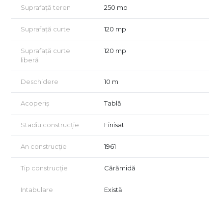
Suprafață teren
250 mp
Suprafață curte
120 mp
Suprafață curte
120 mp
liberă
Deschidere
10 m
Acoperiș
Tablă
Stadiu construcție
Finisat
An construcție
1961
Tip construcție
Cărămidă
Intabulare
Există