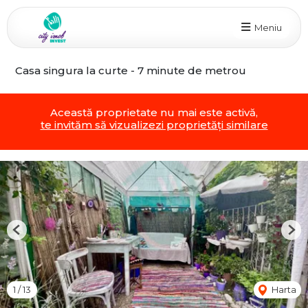
Meniu
Casa singura la curte - 7 minute de metrou
Această proprietate nu mai este activă,
te invităm să vizualizezi proprietăți similare
Previous
Nex
1
/
13
Harta