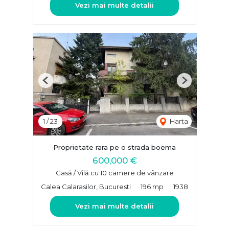
Vezi mai multe detalii
Previous
Next
1
/
23
Harta
Proprietate rara pe o strada boema
600,000 €
Casă / Vilă cu 10 camere de vânzare
Calea Calarasilor, Bucuresti
196 mp
1938
Vezi mai multe detalii