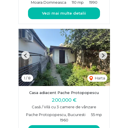
Moara Domneasca
110 mp
1990
Vezi mai multe detalii
Previous
Next
1
/
8
Harta
Casa adiacent Pache Protopopescu
200,000 €
Casă / Vilă cu 3 camere de vânzare
Pache Protopopescu, Bucuresti
55 mp
1960