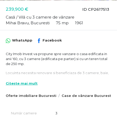
239,900 €
ID CP2617513
Casă / Vilă cu 3 camere de vânzare
Mihai Bravu, Bucuresti
75 mp
1961
WhatsApp
Facebook
City Imob Invest va propune spre vanzare o casa edificata in
anii '60, cu 3 camere (edificata pe parter) si cu un teren total
de 250 mp.
Locuinta necesita renovare si beneficiaza de 3 camere, baie,
hol, bucatarie, camara si veranda, iar curtea libera este de
aprox 120 mp.
Citește mai mult
Frontul stradal este de 10 ml.
Oferte imobiliare Bucuresti
Case de vânzare Bucuresti
Exista contracte individuale la utilitati (curent trifazic), iar
incalzirea se face cu centrala proprie.
Număr camere
3
In cazul in care oferta noastra v-a captat atentia, va asteptam