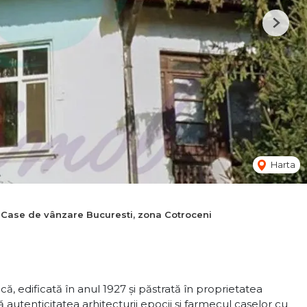
Next
Harta
Case de vânzare Bucuresti, zona Cotroceni
ă, edificată în anul 1927 și păstrată în proprietatea
ă autenticitatea arhitecturii epocii și farmecul caselor cu