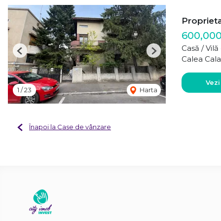
Propriet
600,00
Casă / Vil
Previous
Next
Calea Cala
Vezi
1
/
23
Harta
Înapoi la Case de vânzare