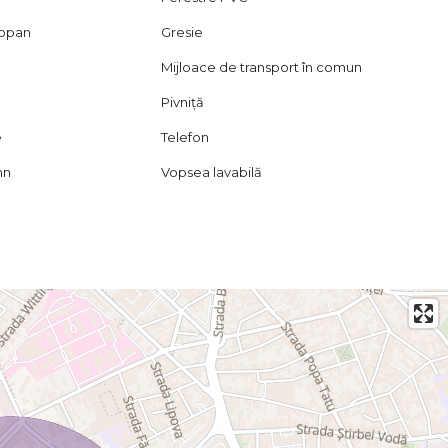
mopan
Gresie
Mijloace de transport în comun
Pivniță
e
Telefon
mn
Vopsea lavabilă