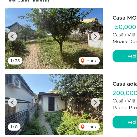
Te-ar putea interesa și:
Casa MO
150,000
Casă / Vil
Previous
Next
Moara Do
Vezi
1
/
35
Harta
Casa adi
200,00
Casă / Vil
Previous
Next
Pache Pro
Vezi
1
/
8
Harta