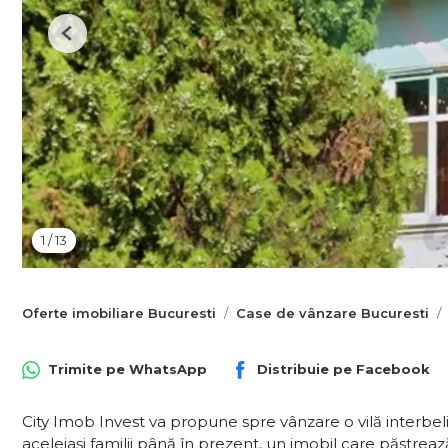
Previous
1
/
13
Oferte imobiliare Bucuresti
Case de vânzare Bucuresti
Trimite pe
WhatsApp
Distribuie pe
Facebook
City Imob Invest va propune spre vânzare o vilă interbelic
aceleiași familii până în prezent, un imobil care păstreaz