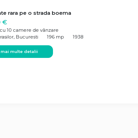
ate rara pe o strada boema
0 €
ă cu 10 camere de vânzare
rasilor, Bucuresti
196 mp
1938
 mai multe detalii