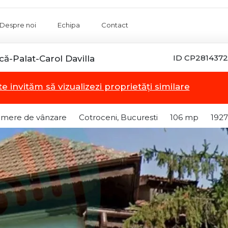
Despre noi
Echipa
Contact
ID CP2814372
că-Palat-Carol Davilla
te invităm să vizualizezi proprietăți similare
camere de vânzare
Cotroceni, Bucuresti
106 mp
1927