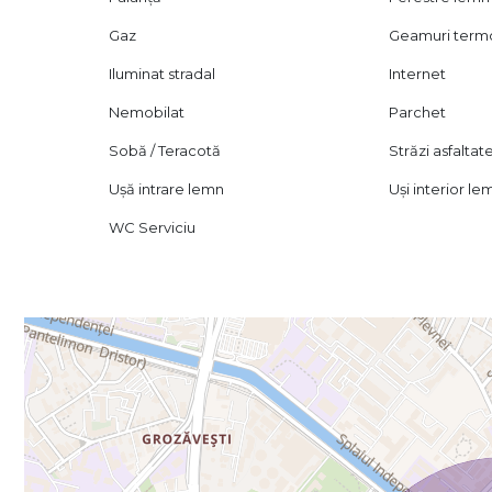
Gaz
Geamuri ter
Iluminat stradal
Internet
Nemobilat
Parchet
Sobă / Teracotă
Străzi asfaltat
Ușă intrare lemn
Uși interior le
WC Serviciu