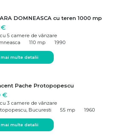
ARA DOMNEASCA cu teren 1000 mp
 €
ă cu 5 camere de vânzare
mneasca
110 mp
1990
 mai multe detalii
acent Pache Protopopescu
0 €
ă cu 3 camere de vânzare
topopescu, Bucuresti
55 mp
1960
 mai multe detalii