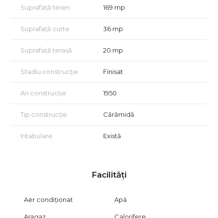
Suprafață teren
169 mp
Suprafață curte
36 mp
Suprafață terasă
20 mp
Stadiu construcție
Finisat
An construcție
1950
Tip construcție
Cărămidă
Intabulare
Există
Facilități
Aer condiționat
Apă
Aragaz
Calorifere