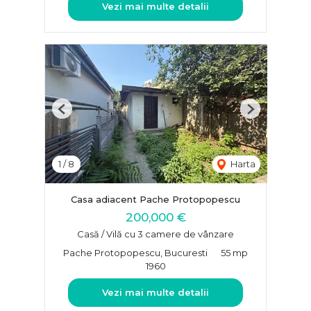
Vezi mai multe detalii
Previous
Next
1
/
8
Harta
Casa adiacent Pache Protopopescu
200,000 €
Casă / Vilă cu 3 camere de vânzare
Pache Protopopescu, Bucuresti
55 mp
1960
Vezi mai multe detalii