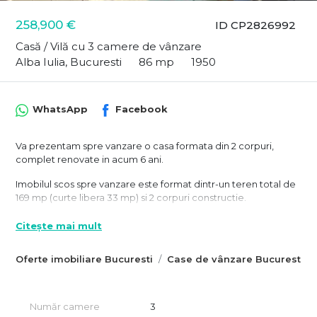
258,900 €
ID CP2826992
Casă / Vilă cu 3 camere de vânzare
Alba Iulia, Bucuresti
86 mp
1950
WhatsApp
Facebook
Va prezentam spre vanzare o casa formata din 2 corpuri,
complet renovate in acum 6 ani.
Imobilul scos spre vanzare este format dintr-un teren total de
169 mp (curte libera 33 mp) si 2 corpuri constructie.
Un corp este format din: garaj, bucatarie, spatiu de depozitare
Citește mai mult
si 2 grupuri sanitare + o pivnita;
Deasupra garajului este edificata o terasa de aprox 20 mp,
Oferte imobiliare Bucuresti
Case de vânzare Bucuresti
ideala ca spatiu de recreere.
Al doilea corp este format dintr-un living, 2 dormitoare si o
baie.
Număr camere
3
Acest corp are deasupra un pod inalt, care se poate