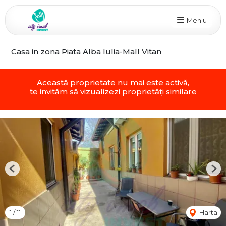
Meniu
Casa in zona Piata Alba Iulia-Mall Vitan
Această proprietate nu mai este activă,
te invităm să vizualizezi proprietăți similare
Previous
Nex
1
/
11
Harta