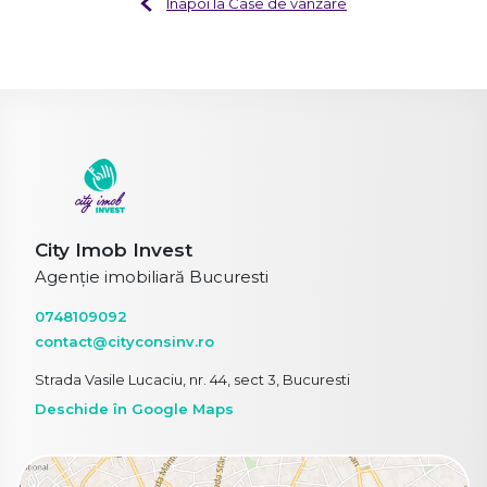
Înapoi la Case de vânzare
City Imob Invest
Agenție imobiliară Bucuresti
0748109092
contact@cityconsinv.ro
Strada Vasile Lucaciu, nr. 44, sect 3, Bucuresti
Deschide în Google Maps