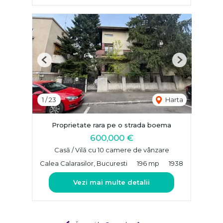
Previous
Next
1
/
23
Harta
Proprietate rara pe o strada boema
600,000 €
Casă / Vilă cu 10 camere de vânzare
Calea Calarasilor, Bucuresti
196 mp
1938
Vezi mai multe detalii