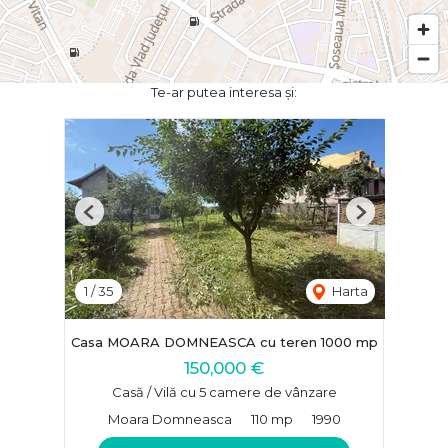
Te-ar putea interesa și:
Previous
Next
1
/
35
Harta
Casa MOARA DOMNEASCA cu teren 1000 mp
150,000 €
Casă / Vilă cu 5 camere de vânzare
Moara Domneasca
110 mp
1990