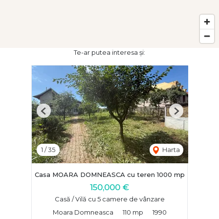
Te-ar putea interesa și:
Previous
Next
1
/
35
Harta
Casa MOARA DOMNEASCA cu teren 1000 mp
150,000 €
Casă / Vilă cu 5 camere de vânzare
Moara Domneasca
110 mp
1990