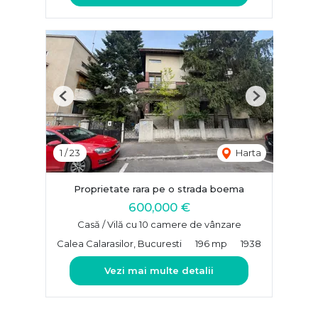
Previous
Next
1
/
23
Harta
Proprietate rara pe o strada boema
600,000 €
Casă / Vilă cu 10 camere de vânzare
Calea Calarasilor, Bucuresti
196 mp
1938
Vezi mai multe detalii