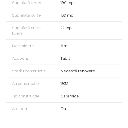
programa o vizionare!
Suprafață teren
190 mp
✔️ Consultanță GRATUITĂ pentru achiziția prin credit ipotecar
Vizionarea imobilului se face doar in baza semnarii unui acord
Suprafață curte
139 mp
de vizionare conform art 2.096-2.102 din Codului Civil.
Suprafață curte
22 mp
liberă
Deschidere
6 m
Acoperiș
Tablă
Stadiu construcție
Necesită renovare
An construcție
1935
Tip construcție
Cărămidă
Are pod
Da