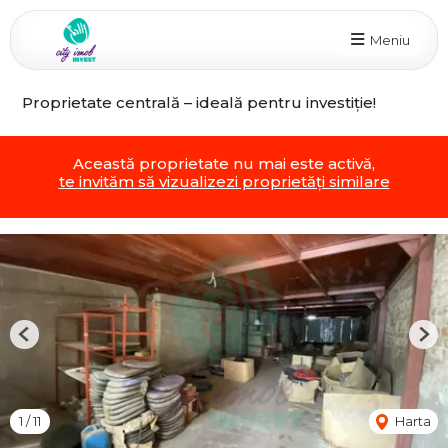
Meniu
Proprietate centrală – ideală pentru investiție!
Această proprietate nu mai este activă,
te invităm să vizualizezi proprietăți similare
Previous
Nex
1
/
11
Harta