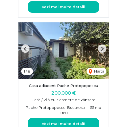
Vezi mai multe detalii
Previous
Next
1
/
8
Harta
Casa adiacent Pache Protopopescu
200,000 €
Casă / Vilă cu 3 camere de vânzare
Pache Protopopescu, Bucuresti
55 mp
1960
Vezi mai multe detalii