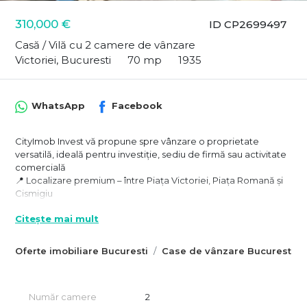
310,000 €
ID CP2699497
Casă / Vilă cu 2 camere de vânzare
Victoriei, Bucuresti
70 mp
1935
WhatsApp
Facebook
CityImob Invest vă propune spre vânzare o proprietate
versatilă, ideală pentru investiție, sediu de firmă sau activitate
comercială
📍 Localizare premium – între Piața Victoriei, Piața Romană și
Cismigiu
Situată într-o zonă centrală, bine conectată la principalele
Citește mai mult
artere ale orașului, această proprietate oferă acces rapid la
instituții administrative, centre de afaceri, restaurante și
transport public.
Oferte imobiliare Bucuresti
Case de vânzare Bucuresti
🏡 Detalii proprietate:
✔️ Teren generos – 190 mp, în proprietate exclusivă
✔️ Casă individuală – suprafață utilă 70 mp
Număr camere
2