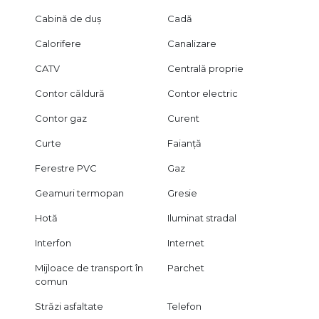
Cabină de duș
Cadă
Calorifere
Canalizare
CATV
Centrală proprie
Contor căldură
Contor electric
Contor gaz
Curent
Curte
Faianță
Ferestre PVC
Gaz
Geamuri termopan
Gresie
Hotă
Iluminat stradal
Interfon
Internet
Mijloace de transport în
Parchet
comun
Străzi asfaltate
Telefon