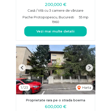
200,000 €
Casă / Vilă cu 3 camere de vânzare
Pache Protopopescu, Bucuresti
55 mp
1960
Vezi mai multe detalii
Previous
Next
1
/
23
Harta
Proprietate rara pe o strada boema
600,000 €