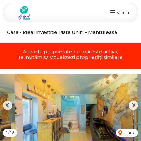
Meniu
Casa - ideal investitie Piata Unirii - Mantuleasa
Această proprietate nu mai este activă,
te invităm să vizualizezi proprietăți similare
Previous
Nex
1
/
16
Harta