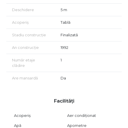
Deschidere
5 m
Acoperiș
Tablă
Stadiu construcție
Finalizată
An construcție
1992
Număr etaje
1
clădire
Are mansardă
Da
Facilități
Acoperiș
Aer condiționat
Apă
Apometre