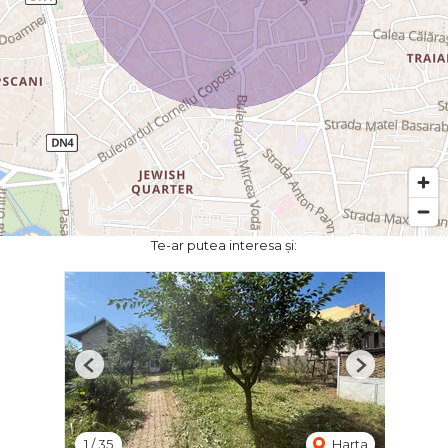
Te-ar putea interesa și:
Previous
Next
1
/
35
Harta