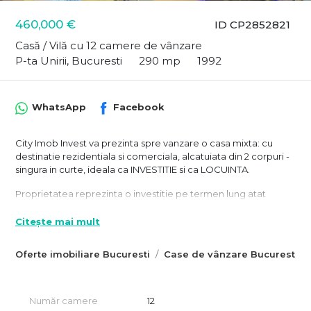
460,000 €
ID CP2852821
Casă / Vilă cu 12 camere de vânzare
P-ta Unirii, Bucuresti
290 mp
1992
WhatsApp
Facebook
City Imob Invest va prezinta spre vanzare o casa mixta: cu
destinatie rezidentiala si comerciala, alcatuiata din 2 corpuri -
singura in curte, ideala ca INVESTITIE si ca LOCUINTA.
Proprietatea reprezinta o investitie pe termen lung atat
datorita locatiei, cat si din punct de vedere la spatiului.
A fost edificata in anul 1992-1993 si compelt renovata in anul
Citește mai mult
2021.
Corpul principal functionneaza in prezent ca salon de
Oferte imobiliare Bucuresti
Case de vânzare Bucuresti
infrumusetare, iar accesul se face din strada. Dispunde de
spatiu vitrat si are destinatie comerciala.
Corpul din spate are acces din curte si este salon de masaj.
Intreaga cladire poate avea functionalitate mixta si este
Număr camere
12