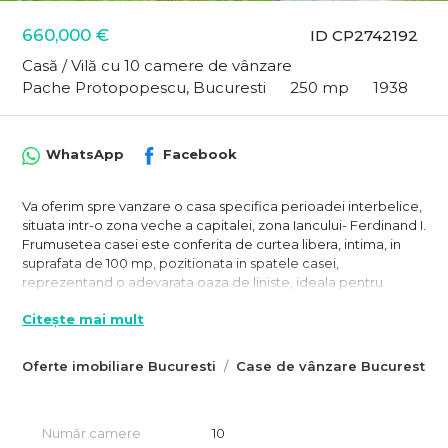
660,000 €
ID CP2742192
Casă / Vilă cu 10 camere de vânzare
Pache Protopopescu, Bucuresti
250 mp
1938
WhatsApp
Facebook
Va oferim spre vanzare o casa specifica perioadei interbelice,
situata intr-o zona veche a capitalei, zona Iancului- Ferdinand I.
Frumusetea casei este conferita de curtea libera, intima, in
suprafata de 100 mp, pozitionata in spatele casei,
reprezentand o adevarata oaza de liniste, ideala pentru
petrecerea timpului liber.
Citește mai mult
Aceasta a fost complet renovata in 2020, pastrand izul si
eleganta vremurilor interbelice. Restaurarea a inclus
inlocuirea instalatiilor electrice, sanitare si termice, precum si
Oferte imobiliare Bucuresti
Case de vânzare Bucuresti
reconditionarea tamplariei si actualizarea finisajelor.
Proprietatea se desfasoara pe Pivnita+Parter+Etaj+ Mansarda,
si a fost proiectata cu cate un apartament pe etaj, fiecare cu
Număr camere
10
intrare separata.