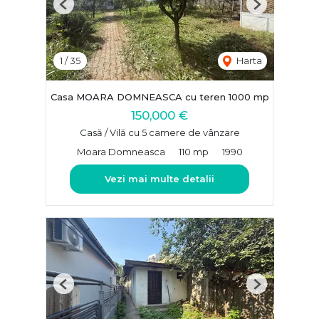
Previous
Next
1
/
35
Harta
Casa MOARA DOMNEASCA cu teren 1000 mp
150,000 €
Casă / Vilă cu 5 camere de vânzare
Moara Domneasca
110 mp
1990
Vezi mai multe detalii
Previous
Next