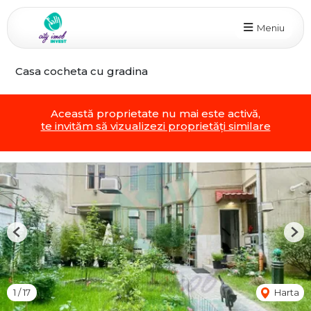
Meniu
Casa cocheta cu gradina
Această proprietate nu mai este activă,
te invităm să vizualizezi proprietăți similare
Previous
Nex
1
/
17
Harta