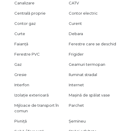
Canalizare
CATV
Centrală proprie
Contor electric
Contor gaz
Curent
Curte
Debara
Faianță
Ferestre care se deschid
Ferestre PVC
Frigider
Gaz
Geamuri termopan
Gresie
Iluminat stradal
Interfon
Internet
Izolație exterioară
Mașină de spălat vase
Mijloace de transport în
Parchet
comun
Pivniță
Șemineu