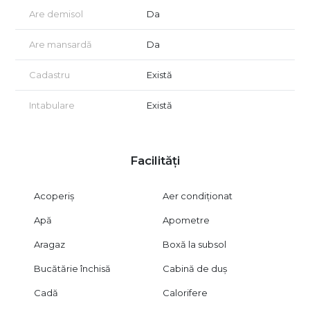
Are demisol
Da
Are mansardă
Da
Cadastru
Există
Intabulare
Există
Facilități
Acoperiș
Aer condiționat
Apă
Apometre
Aragaz
Boxă la subsol
Bucătărie închisă
Cabină de duș
Cadă
Calorifere