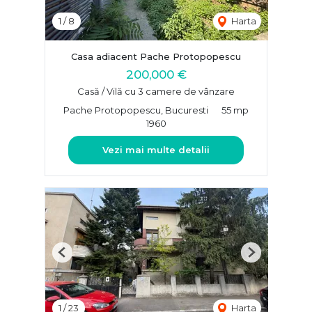
1
/
8
Harta
Casa adiacent Pache Protopopescu
200,000 €
Casă / Vilă cu 3 camere de vânzare
Pache Protopopescu, Bucuresti
55 mp
1960
Vezi mai multe detalii
Previous
Next
1
/
23
Harta