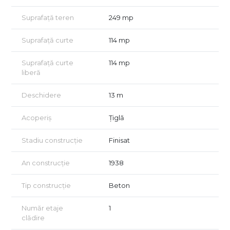
Suprafață teren
249 mp
Suprafață curte
114 mp
Suprafață curte
114 mp
liberă
Deschidere
13 m
Acoperiș
Țiglă
Stadiu construcție
Finisat
An construcție
1938
Tip construcție
Beton
Număr etaje
1
clădire