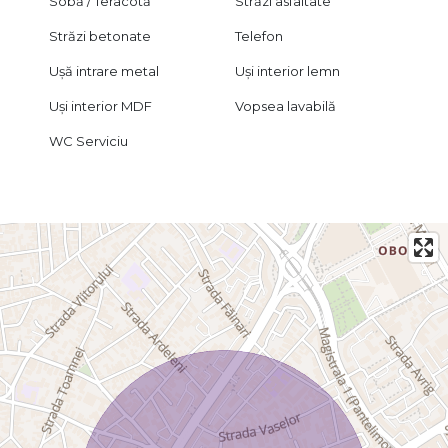
Sobă / Teracotă
Străzi asfaltate
Străzi betonate
Telefon
Ușă intrare metal
Uși interior lemn
Uși interior MDF
Vopsea lavabilă
WC Serviciu