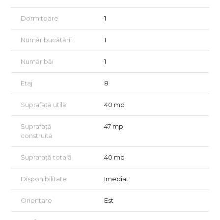
Locatia ofera acces facil catre toate zonele de interes ale
capitalei, avand in proximitate multiple mijloace de transport
Dormitoare
1
in comun, iar statia de metrou Academia Militara se afla la
aproximativ 15 minute pietonale.
Număr bucătării
1
De asemenea, in imediata apropiere se regasesc Prosper
Mall, Vulcan Center, supermarketuri precum Kaufland, Lidl,
Mega Image, Carrefour, dar si Parcul Sebastian, situat la doar
Număr băi
1
10 minute de mers pe jos, ideal pentru relaxare si plimbari in
aer liber.
Etaj
8
In cazul in care oferta noastra a reusit sa va capteze atentia, va
Suprafață utilă
40 mp
asteptam la o vizionare.
Certificatul energetic va fi disponibil la vanzare.
Suprafață
47 mp
construită
Acordam asistenta GRATUITA persoanelor care doresc
achizionarea prin credit!
Suprafață totală
40 mp
Vizionarea imobilului se face doar in baza semnarii unui acord
de vizionare conform art 2.096-2.102 din Codului Civil.
Disponibilitate
Imediat
Orientare
Est