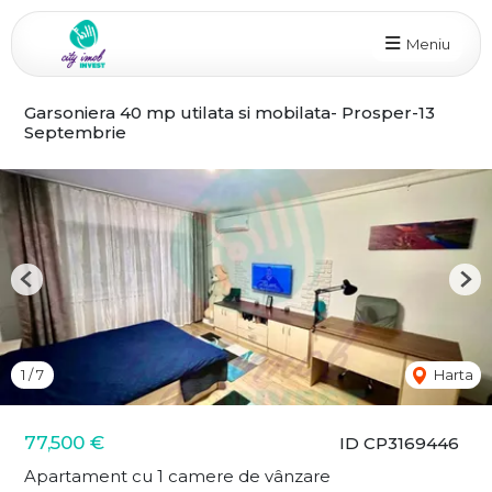
Meniu
Garsoniera 40 mp utilata si mobilata- Prosper-13
Septembrie
Previous
Nex
1
/
7
Harta
77,500 €
ID CP3169446
Apartament cu 1 camere de vânzare