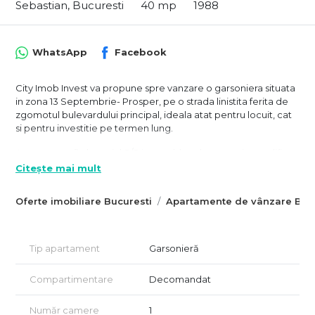
Sebastian, Bucuresti
40 mp
1988
WhatsApp
Facebook
City Imob Invest va propune spre vanzare o garsoniera situata
in zona 13 Septembrie- Prosper, pe o strada linistita ferita de
zgomotul bulevardului principal, ideala atat pentru locuit, cat
si pentru investitie pe termen lung.
Aceasta se afla la etajul 8/8 intr-un bloc de garsoniere edificat
in 1988, cu dublu acces si care beneficiaza de doua lifturi.
Citește mai mult
Proprietatea dispune de o suprafata generoasa de 40 mp si o
Oferte imobiliare Bucuresti
Apartamente de vânzare Bucu
impartire decomandata, formata din camera de zi generoasa
unde balconul inchis a fost inclus in suprafata utila a
proprietatii, o bucatarie care poate fi inchisa cu usurinta, baie
cu walk-in shower, hol de acces.
Tip apartament
Garsonieră
Garsoniera se vinde MOBILATA si UTILATA COMPLET,
Compartimentare
Decomandat
necesitand investitii minime pentru a deveni caminul perfect
pentru viitorul proprietar.
Număr camere
1