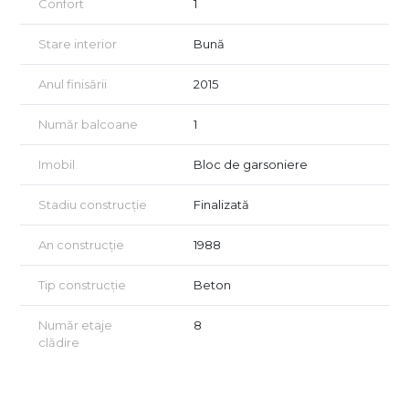
Confort
1
Stare interior
Bună
Anul finisării
2015
Număr balcoane
1
Imobil
Bloc de garsoniere
Stadiu construcție
Finalizată
An construcție
1988
Tip construcție
Beton
Număr etaje
8
clădire