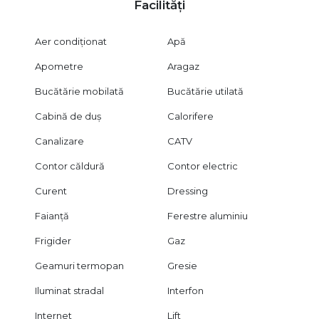
Facilități
Aer condiționat
Apă
Apometre
Aragaz
Bucătărie mobilată
Bucătărie utilată
Cabină de duș
Calorifere
Canalizare
CATV
Contor căldură
Contor electric
Curent
Dressing
Faianță
Ferestre aluminiu
Frigider
Gaz
Geamuri termopan
Gresie
Iluminat stradal
Interfon
Internet
Lift