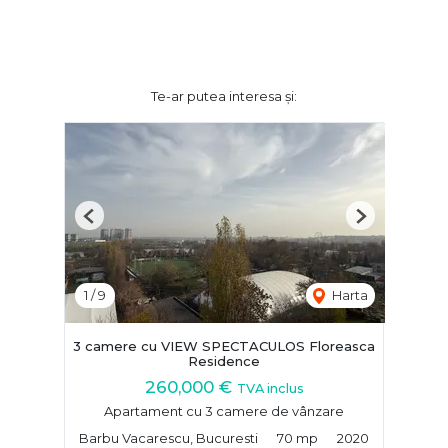
Te-ar putea interesa și:
Previous
Next
1
/
9
Harta
3 camere cu VIEW SPECTACULOS Floreasca
Residence
260,000 €
TVA inclus
Apartament cu 3 camere de vânzare
Barbu Vacarescu, Bucuresti
70 mp
2020