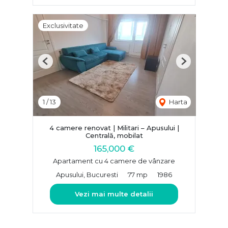
Exclusivitate
Previous
Next
1
/
13
Harta
4 camere renovat | Militari – Apusului |
Centrală, mobilat
165,000 €
Apartament cu 4 camere de vânzare
Apusului, Bucuresti
77 mp
1986
Vezi mai multe detalii