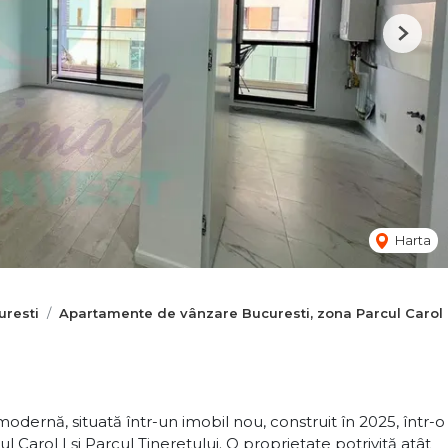
Next
Harta
resti
Apartamente de vânzare Bucuresti, zona Parcul Carol
dernă, situată într-un imobil nou, construit în 2025, într-o
l Carol I și Parcul Tineretului. O proprietate potrivită atât