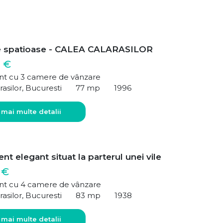
e spatioase - CALEA CALARASILOR
 €
t cu 3 camere de vânzare
rasilor, Bucuresti
77 mp
1996
 mai multe detalii
t elegant situat la parterul unei vile
 €
t cu 4 camere de vânzare
rasilor, Bucuresti
83 mp
1938
 mai multe detalii