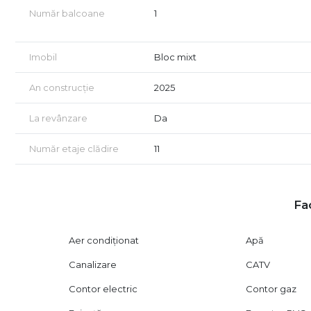
Acordăm asistență gratuită celor care doresc achiziționar
Număr balcoane
1
Vizionarea imobilului se face doar în baza semnării unui
Civil.
Certificatul energetic va fi disponibil la vânzare.
Imobil
Bloc mixt
An construcție
2025
La revânzare
Da
Număr etaje clădire
11
Fac
Aer condiționat
Apă
Canalizare
CATV
Contor electric
Contor gaz