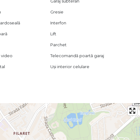
Garaj subteran
n
Gresie
 pardoseală
Interfon
oară
Lift
Parchet
 video
Telecomandă poartă garaj
tal
Uși interior celulare