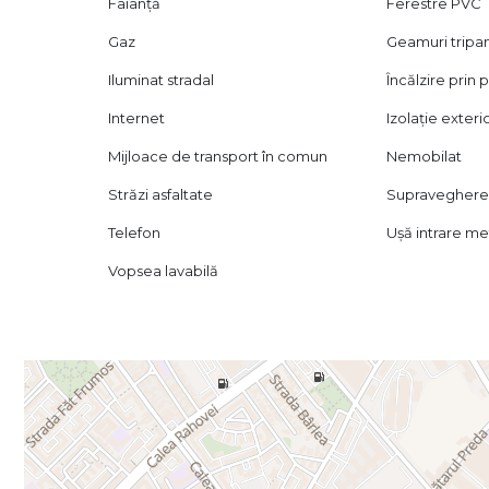
Faianță
Ferestre PVC
Gaz
Geamuri tripa
Iluminat stradal
Încălzire prin
Internet
Izolație exteri
Mijloace de transport în comun
Nemobilat
Străzi asfaltate
Supraveghere
Telefon
Ușă intrare me
Vopsea lavabilă