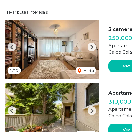
Te-ar putea interesa și:
3 camer
250,000
Apartamen
Previous
Next
Calea Cala
Vezi
1
/
10
Harta
Apartamen
310,000
Apartamen
Previous
Next
Calea Cala
Vezi