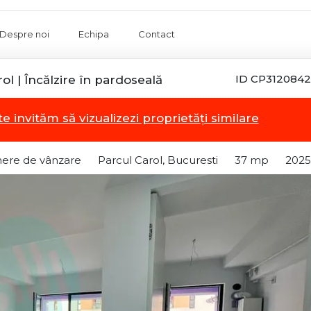
Despre noi
Echipa
Contact
ID CP3120842
l | Încălzire în pardoseală
te invităm să vizualizezi proprietăți similare
ere de vânzare
Parcul Carol, Bucuresti
37 mp
2025