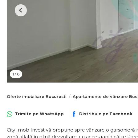
Previous
1
/
6
Oferte imobiliare Bucuresti
Apartamente de vânzare Bucu
Trimite pe
WhatsApp
Distribuie pe
Facebook
City Imob Invest vă propune spre vânzare o garsonieră mo
zonă aflată în plină dezvoltare, cu acces rapid către Parcu