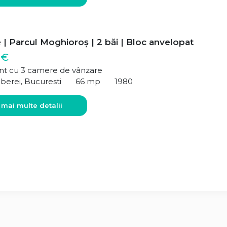
| Parcul Moghioroș | 2 băi | Bloc anvelopat
 €
t cu 3 camere de vânzare
berei, Bucuresti
66 mp
1980
 mai multe detalii