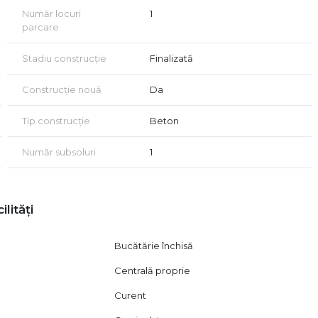
ea prin credit ipotecar!
Număr locuri
1
 acord de vizionare, conform articolului 2096–2102 din Codul
parcare
Stadiu construcție
Finalizată
Construcție nouă
Da
Tip construcție
Beton
Număr subsoluri
1
ilități
Bucătărie închisă
Centrală proprie
Curent