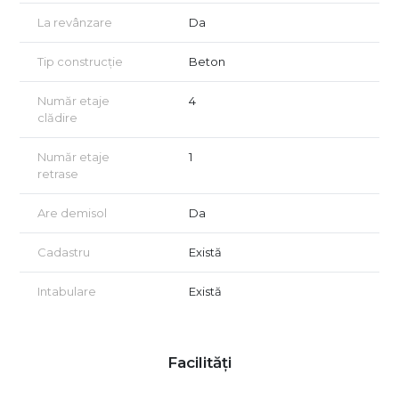
disponibil la momentul vânzării
📑 Vizionarea se face doar în baza unui acord de vizionare,
La revânzare
Da
conform art. 2.096–2.102 din Codul Civil.
Tip construcție
Beton
Număr etaje
4
clădire
Număr etaje
1
retrase
Are demisol
Da
Cadastru
Există
Intabulare
Există
Facilități