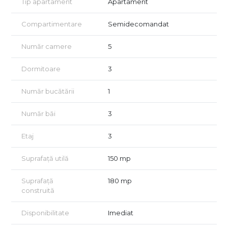
are acel echilibru între spațiu, lumină și armonie. Inițial
Tip apartament
Apartament
configurat cu 5 camere, locuința a fost regândită într-un mod
elegant și eficient, rezultând un spațiu aerisit, plin de
Compartimentare
Semidecomandat
posibilități. Indiferent dacă lucrezi de acasă, ai o familie
numeroasă sau pur și simplu îți dorești confort și liniște, acest
Număr camere
5
apartament poate deveni acel „acasă” .
🛋️ Livingul de 45 mp este locul în care lumina intră din plin, prin
Dormitoare
3
peretele vitrat generos, iar spațiul este perfect pentru serile
relaxante sau momentele petrecute cu cei dragi.
Număr bucătării
1
🧑‍💼 O cameră suplimentară poate fi birou.
Număr băi
3
🍽️ Bucătăria este separată și poate fi ușor personalizată.
Etaj
3
🛏️ Trei dormitoare sunt retrase, așezate liniștit către o zonă
verde cu pomi bătrâni, oferindu-ți acea senzație de pace
Suprafață utilă
150 mp
după o zi agitată.
🚿 Trei băi completează perfect nevoile unei familii moderne.
Suprafață
180 mp
construită
🌳 Verde, liniște, siguranță
Poate cel mai frumos lucru la acest apartament este senzația
Disponibilitate
Imediat
de liniște și verde. Dormitoarele dau către grădina interioară a
imobilului, unde pomii înverzesc geamurile primăvara și