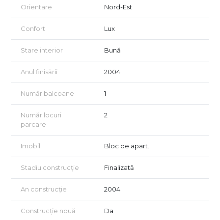
filtrează lumina vara. Totul pare să respire calm, chiar dacă ești
Orientare
Nord-Est
la câteva minute de inima orașului.
Confort
Lux
🚗 Două locuri de parcare incluse
Pentru că un „acasă” înseamnă și confort în cele mai mici
detalii, apartamentul se vinde cu două locuri de parcare
Stare interior
Bună
subterane, un beneficiu rar în această zonă.
Anul finisării
2004
📍 O locație care oferă tot ce ai nevoie
Parcul Herăstrău e aproape, la fel și cafenelele cochete,
Număr balcoane
1
restaurantele, piețele locale, școlile și mijloacele de transport.
În câteva minute ești oriunde – în nord sau în centru.
Număr locuri
2
💛 Acasă nu e doar un loc. E o stare.
parcare
Dacă ești în căutarea unui spațiu care să-ți ofere mai mult
decât metri pătrați, ci un loc unde să creezi amintiri, să te simți
Imobil
Bloc de apart.
protejat și să te bucuri de fiecare zi, acest apartament te
așteaptă.
Stadiu construcție
Finalizată
📞 Pentru mai multe informații sau pentru a programa o
vizionare, te rugăm să ne contactezi.
An construcție
2004
🏦 Oferim consultanță GRATUITĂ pentru clienții care doresc
achiziționarea prin credit ipotecar.
Construcție nouă
Da
⚡ Nu avem informații despre clasa energetică. Certificatul va fi