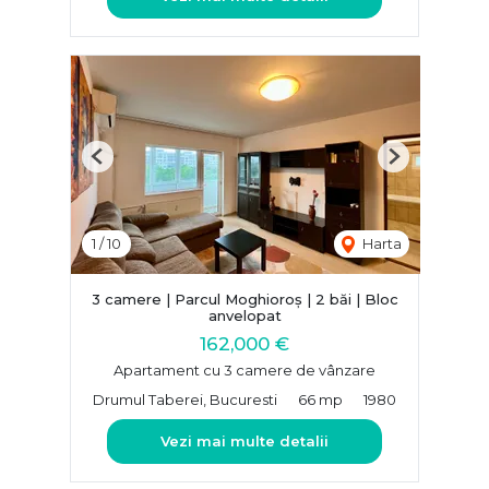
Previous
Next
1
/
10
Harta
3 camere | Parcul Moghioroș | 2 băi | Bloc
anvelopat
162,000 €
Apartament cu 3 camere de vânzare
Drumul Taberei, Bucuresti
66 mp
1980
Vezi mai multe detalii