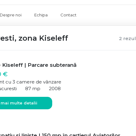
Despre noi
Echipa
Contact
sti, zona Kiseleff
2 rezul
 Kiseleff | Parcare subterană
0 €
t cu 3 camere de vânzare
ucuresti
87 mp
2008
 mai multe detalii
pațiu și liniște | 150 mp în cartierul Aviatorilor