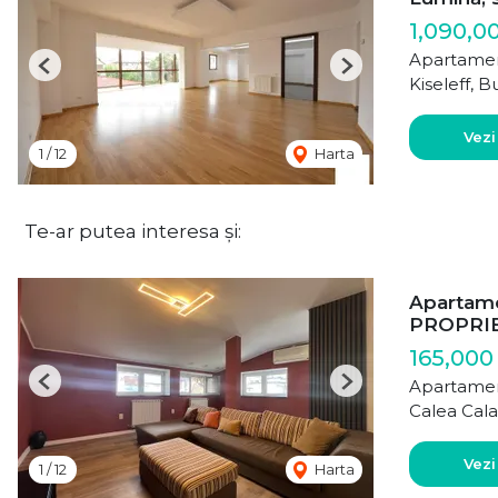
1,090,0
Apartamen
Previous
Next
Kiseleff, B
Vezi
1
/
12
Harta
Te-ar putea interesa și:
Apartam
PROPRI
165,000
Apartamen
Previous
Next
Calea Cala
Vezi
1
/
12
Harta