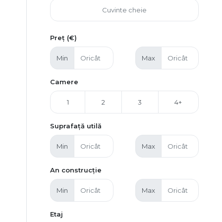
Preț (€)
Min
Max
Camere
1
2
3
4+
Suprafață utilă
Min
Max
An construcție
Min
Max
Etaj