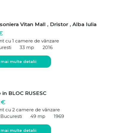
oniera Vitan Mall , Dristor , Alba Iulia
€
t cu 1 camere de vânzare
uresti
33 mp
2016
 mai multe detalii
e in BLOC RUSESC
 €
t cu 2 camere de vânzare
 Bucuresti
49 mp
1969
 mai multe detalii