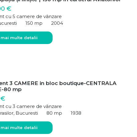
00 €
t cu 5 camere de vânzare
ucuresti
150 mp
2004
 mai multe detalii
ent 3 CAMERE in bloc boutique-CENTRALA
E-80 mp
 €
t cu 3 camere de vânzare
rasilor, Bucuresti
80 mp
1938
 mai multe detalii