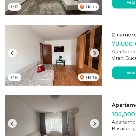
Vezi
1
/
12
Harta
2 camere
70,000 
Apartamen
Previous
Next
Vitan, Buc
Vezi
1
/
14
Harta
Apartame
105,000
Apartamen
Previous
Next
Basarabia,