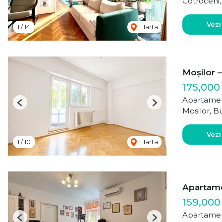
Cotroceni,
Vezi
1
/
14
Harta
Moșilor 
175,000
Apartamen
Previous
Next
Mosilor, B
Vezi
1
/
10
Harta
Apartame
159,000
Apartamen
Previous
Next