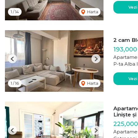
Vezi
1
/
14
Harta
2 cam Bl
193,000
Apartamen
Previous
Next
P-ta Alba I
Vezi
1
/
16
Harta
Apartame
Liniște ș
225,000
Apartamen
Previous
Next