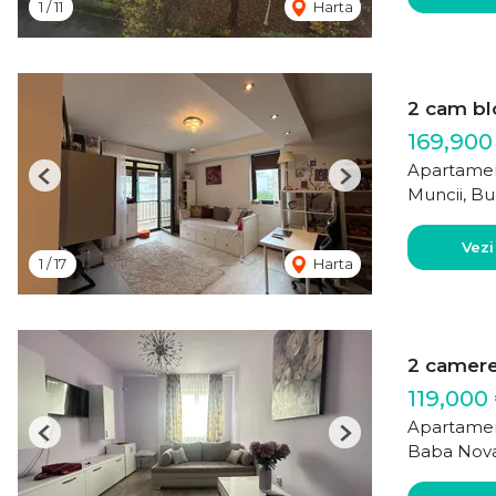
1
/
11
Harta
2 cam bl
169,900
Apartamen
Previous
Next
Muncii, Bu
Vezi
1
/
17
Harta
2 camere
119,000
Apartamen
Previous
Next
Baba Nova