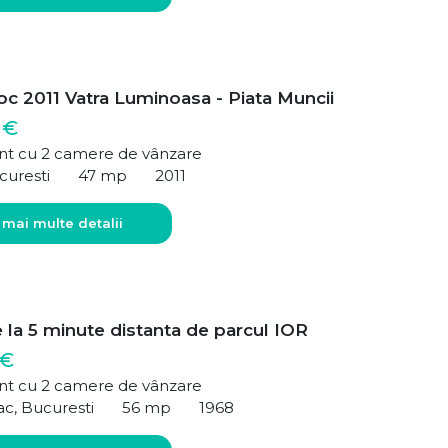
oc 2011 Vatra Luminoasa - Piata Muncii
 €
t cu 2 camere de vânzare
curesti
47 mp
2011
 mai multe detalii
 la 5 minute distanta de parcul IOR
 €
t cu 2 camere de vânzare
c, Bucuresti
56 mp
1968