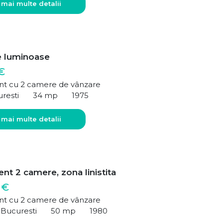
 mai multe detalii
 luminoase
€
t cu 2 camere de vânzare
uresti
34 mp
1975
 mai multe detalii
nt 2 camere, zona linistita
 €
t cu 2 camere de vânzare
 Bucuresti
50 mp
1980