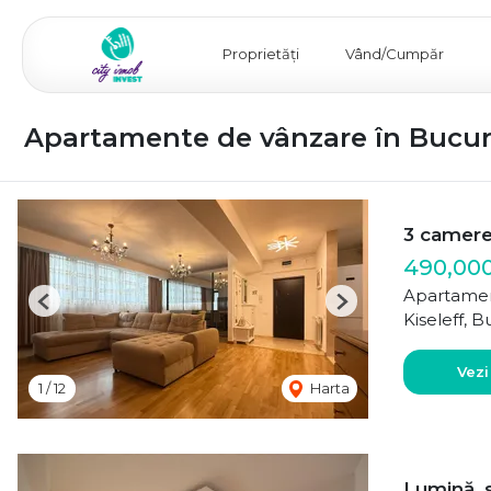
Proprietăți
Vând/Cumpăr
Apartamente de vânzare în Bucure
3 camere
490,00
Apartamen
Previous
Next
Kiseleff, B
Vezi
1
/
12
Harta
Lumină, s