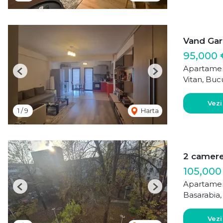
Vand Gars
95,000 
Apartamen
Previous
Next
Vitan, Buc
Vezi
1
/
9
Harta
2 camer
105,000
Apartamen
Previous
Next
Basarabia,
Vezi