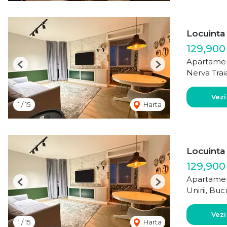
Locuinta 
129,900
Apartamen
Previous
Next
Nerva Trai
Vezi
1
/
15
Harta
Locuinta 
129,900
Apartamen
Previous
Next
Unirii, Buc
Vezi
1
/
15
Harta