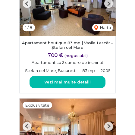
Previous
Next
1
/
8
Harta
Apartament boutique 83 mp | Vasile Lascăr –
Ștefan cel Mare
700 €
(negociabil)
Apartament cu 2 camere de închiriat
Stefan cel Mare, Bucuresti
83 mp
2005
Vezi mai multe detalii
Exclusivitate
Previous
Next