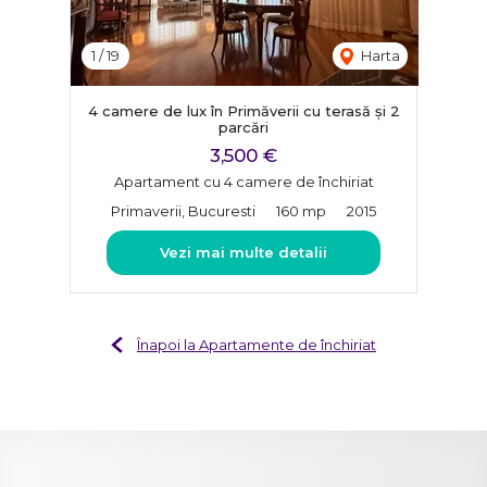
1
/
19
Harta
4 camere de lux în Primăverii cu terasă și 2
parcări
3,500 €
Apartament cu 4 camere de închiriat
Primaverii, Bucuresti
160 mp
2015
Vezi mai multe detalii
Înapoi la Apartamente de închiriat