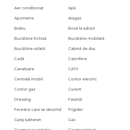
Aer condiționat
Apă
Apometre
Aragaz
Bideu
Boxă la subsol
Bucătărie închisă
Bucătărie mobilată
Bucătărie utilată
Cabină de duș
Cadă
Calorifere
Canalizare
CATV
Centrală imobil
Contor electric
Contor gaz
Curent
Dressing
Faianță
Ferestre care se deschid
Frigider
Garaj subteran
Gaz
Geamuri cu izolație
Geamuri tripan