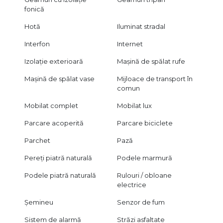
fonică
Hotă
Iluminat stradal
Interfon
Internet
Izolație exterioară
Mașină de spălat rufe
Mașină de spălat vase
Mijloace de transport în
comun
Mobilat complet
Mobilat lux
Parcare acoperită
Parcare biciclete
Parchet
Pază
Pereți piatră naturală
Podele marmură
Podele piatră naturală
Rulouri / obloane
electrice
Șemineu
Senzor de fum
Sistem de alarmă
Străzi asfaltate