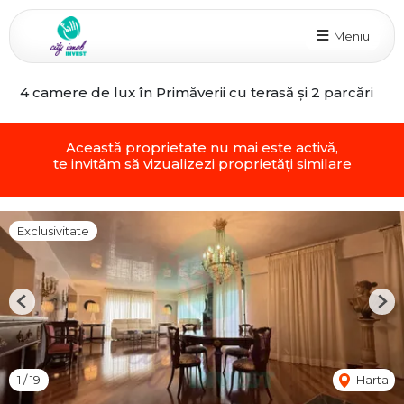
Meniu
4 camere de lux în Primăverii cu terasă și 2 parcări
Această proprietate nu mai este activă,
te invităm să vizualizezi proprietăți similare
Exclusivitate
Previous
Nex
1
/
19
Harta