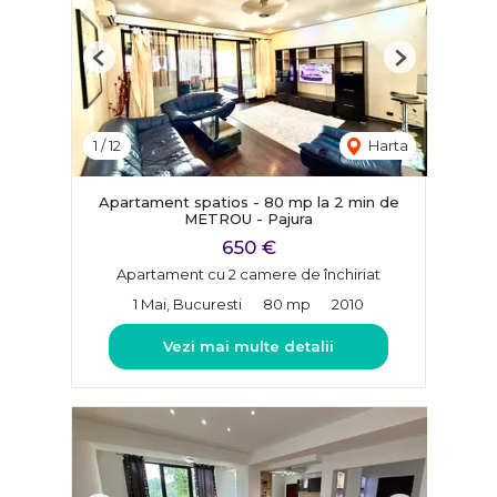
Previous
Next
1
/
12
Harta
Apartament spatios - 80 mp la 2 min de
METROU - Pajura
650 €
Apartament cu 2 camere de închiriat
1 Mai, Bucuresti
80 mp
2010
Vezi mai multe detalii