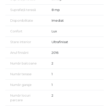
Pentru mai multe detalii sau pentru a programa o vizionare, vă
rugăm să ne contactați.
Suprafață terasă
8 mp
Vizionarea se face doar pe baza semnării unui acord, conform
art. 2.096–2.102 din Codul Civil.
Disponibilitate
Imediat
Confort
Lux
Stare interior
Ultrafinisat
Anul finisării
2016
Număr balcoane
2
Număr terase
1
Număr garaje
1
Număr locuri
2
parcare