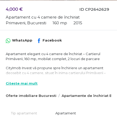
4,000 €
ID CP2642629
Apartament cu 4 camere de închiriat
Primaverii, Bucuresti
160 mp
2015
WhatsApp
Facebook
Apartament elegant cu 4 camere de închiriat – Cartierul
Primăverii, 160 mp, mobilat complet, 2 locuri de parcare
CityImob Invest vă propune spre închiriere un apartament
deosebit cu 4 camere, situat în inima cartierului Primăverii –
una dintre cele mai exclusiviste zone rezidențiale ale
Capitalei.
Citește mai mult
Apartamentul are o suprafață utilă generoasă de 160 mp și se
Oferte imobiliare Bucuresti
Apartamente de închiriat Buc
află la etajul 3 al unui imobil bine întreținut, beneficiind de
finisaje ultra-premium și o compartimentare ideală pentru
confortul zilnic.
Tip apartament
Apartament
Zona de zi cuprinde un living spațios, zona de dining și un