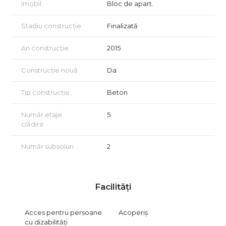
Imobil
Bloc de apart.
Stadiu construcție
Finalizată
An construcție
2015
Construcție nouă
Da
Tip construcție
Beton
Număr etaje
5
clădire
Număr subsoluri
2
Facilități
Acces pentru persoane
Acoperiș
cu dizabilități