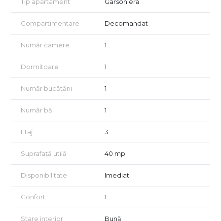
Tip apartament
Garsonieră
stil de viață urban confortabil. Datorită compartimentării și
poziționării, se pretează atât pentru locuință, cât și pentru
Compartimentare
Decomandat
birou sau activități profesionale.
Localizarea este un mare avantaj: la aproximativ 13 minute de
Număr camere
1
mers pe jos de Piața Unirii, cu acces rapid către mijloace de
transport, restaurante, cafenele și toate facilitățile necesare.
Dormitoare
1
O opțiune practică și versatilă, ideală pentru cei care își doresc
Număr bucătării
1
un spațiu generos într-o zonă centrală.
Doriți să o descoperiți? Vă invităm la o vizionare!
Număr băi
1
Pentru detalii suplimentare sau pentru a programa o vizionare,
nu ezitați să ne contactați.
Etaj
3
Vizionarea se face doar în baza semnării unui acord de
vizionare conform art. 2.096–2.102 din Codul Civil.
Suprafață utilă
40 mp
Disponibilitate
Imediat
Confort
1
Stare interior
Bună