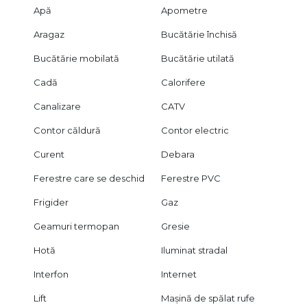
Apă
Apometre
Aragaz
Bucătărie închisă
Bucătărie mobilată
Bucătărie utilată
Cadă
Calorifere
Canalizare
CATV
Contor căldură
Contor electric
Curent
Debara
Ferestre care se deschid
Ferestre PVC
Frigider
Gaz
Geamuri termopan
Gresie
Hotă
Iluminat stradal
Interfon
Internet
Lift
Mașină de spălat rufe