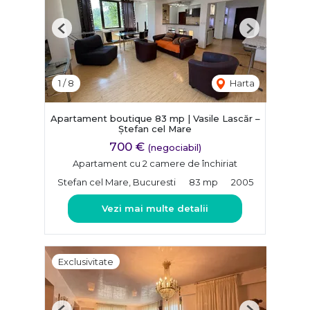
Previous
Next
1
/
8
Harta
Apartament boutique 83 mp | Vasile Lascăr –
Ștefan cel Mare
700 €
(negociabil)
Apartament cu 2 camere de închiriat
Stefan cel Mare, Bucuresti
83 mp
2005
Vezi mai multe detalii
Exclusivitate