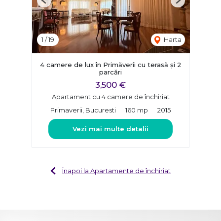
Previous
Next
1
/
19
Harta
4 camere de lux în Primăverii cu terasă și 2
parcări
3,500 €
Apartament cu 4 camere de închiriat
Primaverii, Bucuresti
160 mp
2015
Vezi mai multe detalii
Înapoi la Apartamente de închiriat