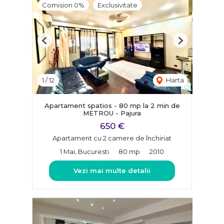
Comision 0%
Exclusivitate
Previous
Next
1
/
12
Harta
Apartament spatios - 80 mp la 2 min de
METROU - Pajura
650 €
Apartament cu 2 camere de închiriat
1 Mai, Bucuresti
80 mp
2010
Vezi mai multe detalii