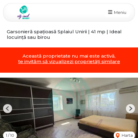
Meniu
Garsonieră spațioasă Splaiul Unirii | 41 mp | Ideal
locuință sau birou
Această proprietate nu mai este activă,
te invităm să vizualizezi proprietăți similare
Previous
Nex
1
/
10
Harta