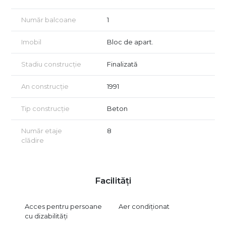
Număr balcoane
1
Imobil
Bloc de apart.
Stadiu construcție
Finalizată
An construcție
1991
Tip construcție
Beton
Număr etaje
8
clădire
Facilități
Acces pentru persoane
Aer condiționat
cu dizabilități