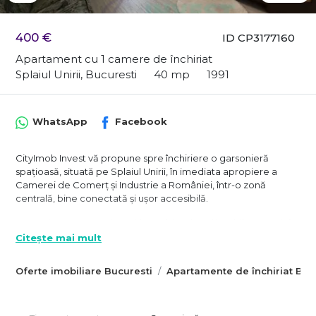
400 €
ID CP3177160
Apartament cu 1 camere de închiriat
Splaiul Unirii, Bucuresti
40 mp
1991
WhatsApp
Facebook
CityImob Invest vă propune spre închiriere o garsonieră
spațioasă, situată pe Splaiul Unirii, în imediata apropiere a
Camerei de Comerț și Industrie a României, într-o zonă
centrală, bine conectată și ușor accesibilă.
Garsoniera este amplasată la etajul 3 al unui imobil construit în
1991 și beneficiază de o compartimentare eficientă, cu o
Citește mai mult
suprafață totală de aproximativ 41 mp, incluzând balconul.
Camera principală, generoasă, are aproximativ 22 mp și oferă
Oferte imobiliare Bucuresti
Apartamente de închiriat Buc
suficient spațiu atât pentru zona de zi, cât și pentru cea de
dormit.
Locuința este luminoasă, bine organizată și potrivită pentru un