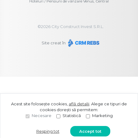
Hoteluri / Pensiuni de vânzare Venus, Central
©
2026
City Construct Invest S.R.L.
Site creat în
Acest site folosește cookies,
află detalii
.
Alege ce tipuri de
cookies dorești să permitem:
Necesare
Statistică
Marketing
Resping tot
Accept tot