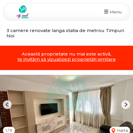
Meniu
3 camere renovate langa statia de metrou Timpuri
Noi
Această proprietate nu mai este activă,
te invităm să vizualizezi proprietăți similare
Previous
Nex
1
/
9
Harta