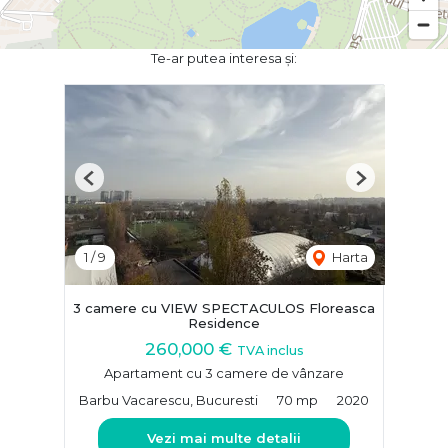
Te-ar putea interesa și:
Previous
Next
1
/
9
Harta
3 camere cu VIEW SPECTACULOS Floreasca
Residence
260,000 €
TVA inclus
Apartament cu 3 camere de vânzare
Barbu Vacarescu, Bucuresti
70 mp
2020
Vezi mai multe detalii