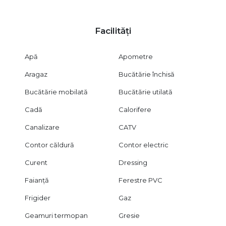
Facilități
Apă
Apometre
Aragaz
Bucătărie închisă
Bucătărie mobilată
Bucătărie utilată
Cadă
Calorifere
Canalizare
CATV
Contor căldură
Contor electric
Curent
Dressing
Faianță
Ferestre PVC
Frigider
Gaz
Geamuri termopan
Gresie