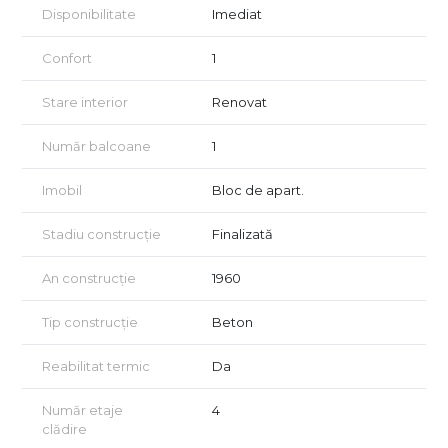
In cazul in care oferta noastra a reusit sa va capteze atentia, va
Disponibilitate
Imediat
asteptam la o vizionare.
Confort
1
Certificatul energetic va fi disponibil la vanzare.
Acordam asistenta GRATUITA persoanelor care doresc
Stare interior
Renovat
achizionarea prin credit!
Număr balcoane
1
Vizionarea imobilului se face doar in baza semnarii unui acord
de vizionare conform art 2.096-2.102 din Codului Civil.
Imobil
Bloc de apart.
Stadiu construcție
Finalizată
An construcție
1960
Tip construcție
Beton
Reabilitat termic
Da
Număr etaje
4
clădire