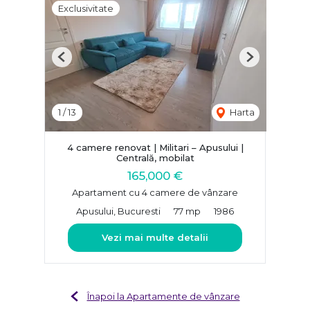
Exclusivitate
Previous
Next
1
/
13
Harta
4 camere renovat | Militari – Apusului |
Centrală, mobilat
165,000 €
Apartament cu 4 camere de vânzare
Apusului, Bucuresti
77 mp
1986
Vezi mai multe detalii
Înapoi la Apartamente de vânzare