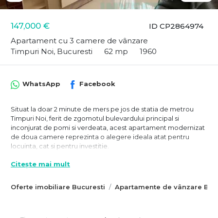
147,000 €
ID CP2864974
Apartament cu 3 camere de vânzare
Timpuri Noi, Bucuresti
62 mp
1960
WhatsApp
Facebook
Situat la doar 2 minute de mers pe jos de statia de metrou
Timpuri Noi, ferit de zgomotul bulevardului principal si
inconjurat de pomi si verdeata, acest apartament modernizat
de doua camere reprezinta o alegere ideala atat pentru
locuinta, cat si pentru investitie.
Amplasat la parterul unui bloc de 4 niveluri, edificat in 1960,
Citește mai mult
imobilul dispune de o scara ingrijita, vecini de calitate si este
anvelopat, ceea ce asigura un confort termic sporit si costuri
Oferte imobiliare Bucuresti
Apartamente de vânzare Bucu
reduse la intretinere.
Apartamentul a fost renovat recent, inclusiv cu schimbarea
instalatiilor electrice si sanitare, si se vinde mobilat si utilat, cu