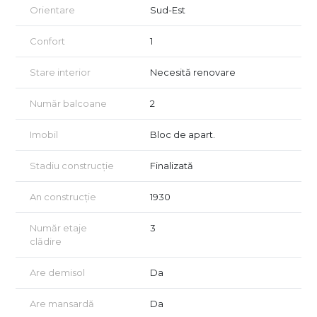
Orientare
Sud-Est
Confort
1
Stare interior
Necesită renovare
Număr balcoane
2
Imobil
Bloc de apart.
Stadiu construcție
Finalizată
An construcție
1930
Număr etaje
3
clădire
Are demisol
Da
Are mansardă
Da