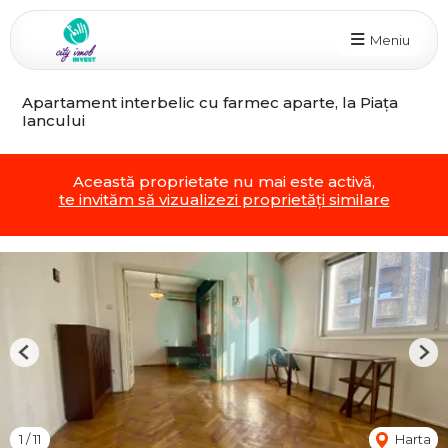
Meniu
Apartament interbelic cu farmec aparte, la Piața
Iancului
Această proprietate nu mai este activă,
te invităm să vizualizezi proprietăți similare
Previous
Nex
1
/
11
Harta