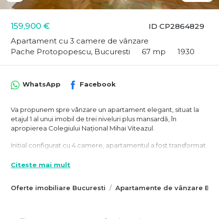
159,900 €
ID CP2864829
Apartament cu 3 camere de vânzare
Pache Protopopescu, Bucuresti
67 mp
1930
WhatsApp
Facebook
Va propunem spre vânzare un apartament elegant, situat la
etajul 1 al unui imobil de trei niveluri plus mansardă, în
apropierea Colegiului Național Mihai Viteazul.
Inițial configurat cu 4 camere, apartamentul a fost transformat
într-un spațiu generos de 3 camere, păstrând însă elementele
originale care îi conferă un aer distinct interbelic: tavane
Citește mai mult
înalte, multiple ferestre ce inundă spațiul cu lumină naturală,
parchet din lemn masiv și uși glisante cu sticlă-cristal.
Oferte imobiliare Bucuresti
Apartamente de vânzare Bucu
Cu o suprafață utilă de 67 mp, locuința este completată de
două balcoane, o cameră la mansardă de 3 mp și o boxă
spațioasă de 10 mp. Compartimentarea actuală include două