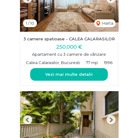
Previous
Next
1
/
10
Harta
3 camere spatioase - CALEA CALARASILOR
250,000 €
Apartament cu 3 camere de vânzare
Calea Calarasilor, Bucuresti
77 mp
1996
Vezi mai multe detalii
Previous
Next