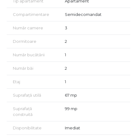
Tip apartament
Apartament
camere de zi, două dormitoare, o bucătărie închisă, o baie
principală, o toaletă de serviciu, holuri de acces și multiple
Compartimentare
Semidecomandat
spații de depozitare.
📌 Apartamentul necesită renovare completă, oferind ocazia
Număr camere
3
perfectă pentru a fi amenajat după gustul noului proprietar,
fie ca locuință, fie ca spațiu de birouri.
Dormitoare
2
📌 Este singur pe etaj, asigurând intimitate și confort.
Număr bucătării
1
🔹 Consultanță GRATUITĂ pentru achiziția prin credit ipotecar!
🔹 Clasa energetică nu este disponibilă în prezent. Certificatul
energetic va fi furnizat la vânzare.
Număr băi
2
🔹 Vizionările se realizează doar pe baza semnării unui acord
de vizionare, conform art. 2.096-2.102 din Codul Civil.
Etaj
1
📞 Contactați-ne pentru detalii și programarea unei vizionări
Suprafață utilă
67 mp
Suprafață
99 mp
construită
Disponibilitate
Imediat