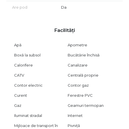
Are pod
Da
Facilități
Apă
Apometre
Boxă la subsol
Bucătărie închisă
Calorifere
Canalizare
CATV
Centrală proprie
Contor electric
Contor gaz
Curent
Ferestre PVC
Gaz
Geamuri termopan
Iluminat stradal
Internet
Mijloace de transport în
Pivniță