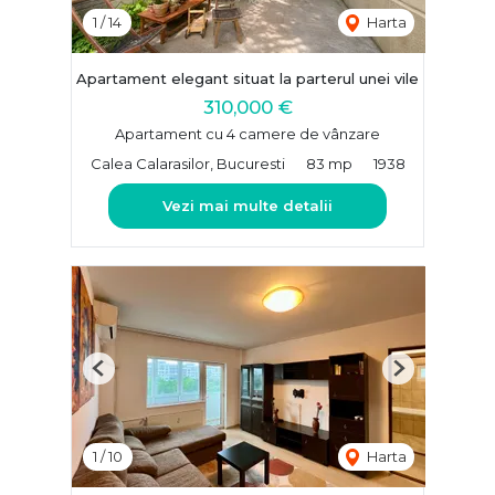
1
/
14
Harta
Apartament elegant situat la parterul unei vile
310,000 €
Apartament cu 4 camere de vânzare
Calea Calarasilor, Bucuresti
83 mp
1938
Vezi mai multe detalii
Previous
Next
1
/
10
Harta