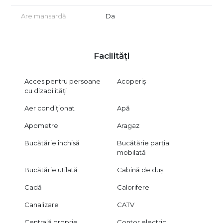
Are mansardă
Da
Facilități
Acces pentru persoane
Acoperiș
cu dizabilități
Aer condiționat
Apă
Apometre
Aragaz
Bucătărie închisă
Bucătărie parțial
mobilată
Bucătărie utilată
Cabină de duș
Cadă
Calorifere
Canalizare
CATV
Centrală proprie
Contor electric