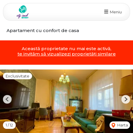
Meniu
Apartament cu confort de casa
Această proprietate nu mai este activă,
te invităm să vizualizezi proprietăți similare
Exclusivitate
Previous
Nex
1
/
12
Harta