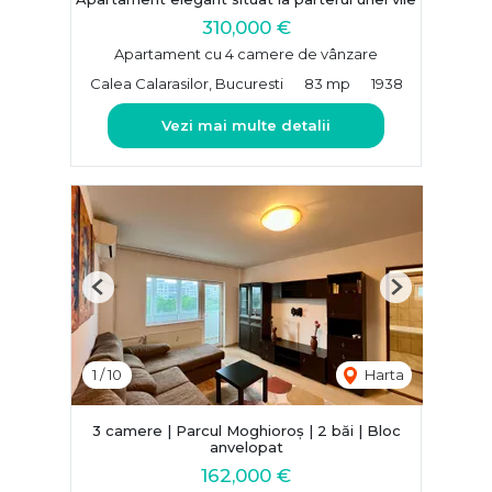
310,000 €
Apartament cu 4 camere de vânzare
Calea Calarasilor, Bucuresti
83 mp
1938
Vezi mai multe detalii
Previous
Next
1
/
10
Harta
3 camere | Parcul Moghioroș | 2 băi | Bloc
anvelopat
162,000 €