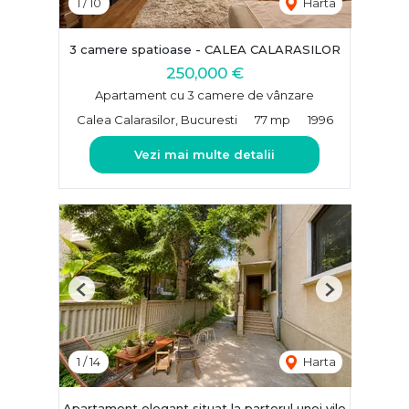
1
/
10
Harta
3 camere spatioase - CALEA CALARASILOR
250,000 €
Apartament cu 3 camere de vânzare
Calea Calarasilor, Bucuresti
77 mp
1996
Vezi mai multe detalii
Previous
Next
1
/
14
Harta
Apartament elegant situat la parterul unei vile