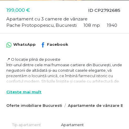
199,000 €
ID CP2792685
Apartament cu 3 camere de vânzare
Pache Protopopescu, Bucuresti
108 mp
1940
WhatsApp
Facebook
📍 O locație plină de poveste
Într-unul dintre cele mai frumoase cartiere din București, unde
negustorii de altădată și-au construit casele elegante, vă
prezentăm o locuință unică, ce îmbină farmecul istoric cu
confortul modern. Străzile liniștite și casele cu arhitectură de
epocă creează un cadru deosebit, iar această proprietate
Citește mai mult
este o adevărată bijuterie ascunsă.
🌿 Curte intimă și liniște deplină
Oferte imobiliare Bucuresti
Apartamente de vânzare Bucu
Unul dintre cele mai mari avantaje ale acestei locuințe este
curtea privată de 20 mp, un spațiu verde perfect amenajat
pentru relaxare. Situată în plan secund, casa oferă intimitate și
liniște, fiind parte dintr-o curte comună împărțită doar cu un
Tip apartament
Apartament