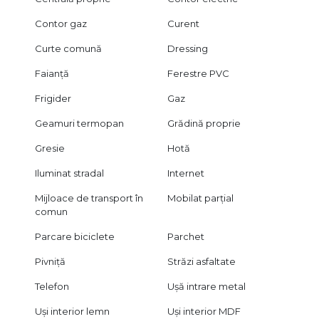
Contor gaz
Curent
Curte comună
Dressing
Faianță
Ferestre PVC
Frigider
Gaz
Geamuri termopan
Grădină proprie
Gresie
Hotă
Iluminat stradal
Internet
Mijloace de transport în
Mobilat parțial
comun
Parcare biciclete
Parchet
Pivniță
Străzi asfaltate
Telefon
Ușă intrare metal
Uși interior lemn
Uși interior MDF