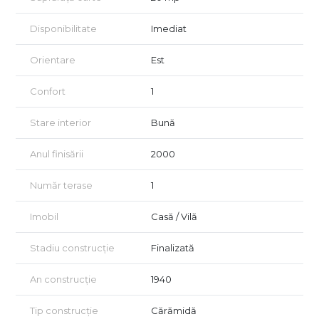
Vizionarea imobilului se face doar in baza semnarii unui acord
de vizionare conform art 2.096-2.102 din Codului Civil.
Disponibilitate
Imediat
Orientare
Est
Confort
1
Stare interior
Bună
Anul finisării
2000
Număr terase
1
Imobil
Casă / Vilă
Stadiu construcție
Finalizată
An construcție
1940
Tip construcție
Cărămidă