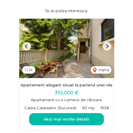
Te-ar putea interesa și:
Previous
Next
1
/
14
Harta
Apartament elegant situat la parterul unei vile
310,000 €
Apartament cu 4 camere de vânzare
Calea Calarasilor, Bucuresti
83 mp
1938
Vezi mai multe detalii