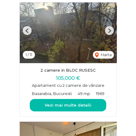
Previous
Next
1
/
11
Harta
2 camere in BLOC RUSESC
105,000 €
Apartament cu 2 camere de vânzare
Basarabia, Bucuresti
49 mp
1969
Vezi mai multe detalii