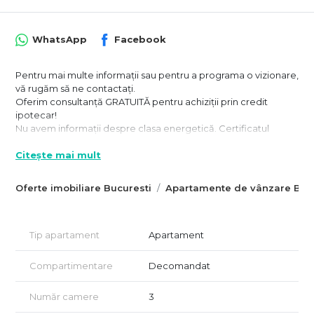
WhatsApp
Facebook
Pentru mai multe informații sau pentru a programa o vizionare,
vă rugăm să ne contactați.
Oferim consultanță GRATUITĂ pentru achiziții prin credit
ipotecar!
Nu avem informații despre clasa energetică. Certificatul
energetic va fi disponibil la vânzare.
Citește mai mult
Vizionarea imobilului se face doar în baza semnării unui acord
de vizionare conform art. 2.096-2.102 din Codul Civil
Oferte imobiliare Bucuresti
Apartamente de vânzare Bucu
Tip apartament
Apartament
Compartimentare
Decomandat
Număr camere
3