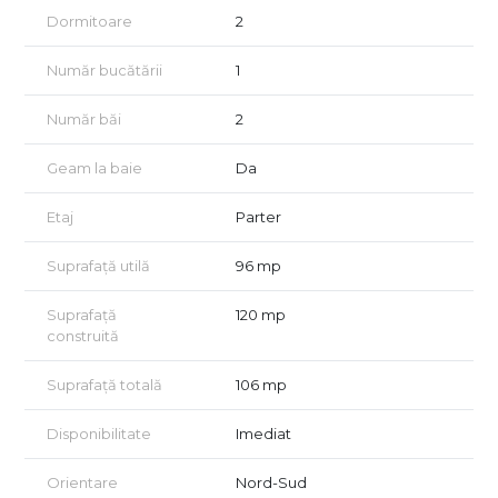
Dormitoare
2
Număr bucătării
1
Număr băi
2
Geam la baie
Da
Etaj
Parter
Suprafață utilă
96 mp
Suprafață
120 mp
construită
Suprafață totală
106 mp
Disponibilitate
Imediat
Orientare
Nord-Sud