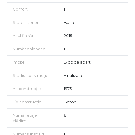
Confort
1
Stare interior
Bună
Anul finisării
2015
Număr balcoane
1
Imobil
Bloc de apart.
Stadiu construcție
Finalizată
An construcție
1975
Tip construcție
Beton
Număr etaje
8
clădire
Număr subsoluri
1