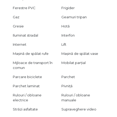
Ferestre PVC
Frigider
Gaz
Geamuri tripan
Gresie
Hotă
Iluminat stradal
Interfon
Internet
Lift
Mașină de spălat rufe
Mașină de spălat vase
Mijloace de transport în
Mobilat parțial
comun
Parcare biciclete
Parchet
Parchet laminat
Pivniță
Rulouri / obloane
Rulouri / obloane
electrice
manuale
Străzi asfaltate
Supraveghere video