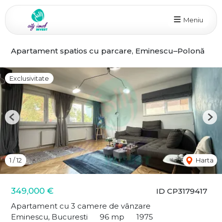
Meniu
Apartament spatios cu parcare, Eminescu–Polonă
Exclusivitate
Previous
Nex
1
/
12
Harta
349,000 €
ID CP3179417
Apartament cu 3 camere de vânzare
Eminescu, Bucuresti
96 mp
1975