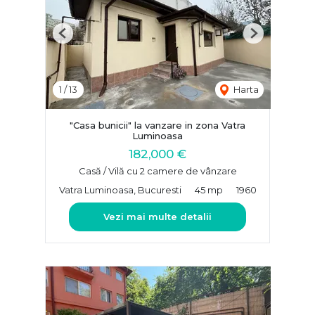
Previous
Next
1
/
13
Harta
"Casa bunicii" la vanzare in zona Vatra
Luminoasa
182,000 €
Casă / Vilă cu 2 camere de vânzare
Vatra Luminoasa, Bucuresti
45 mp
1960
Vezi mai multe detalii