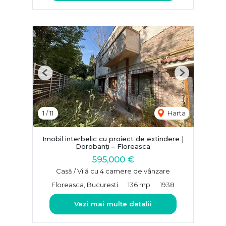
Previous
Next
1
/
11
Harta
Imobil interbelic cu proiect de extindere |
Dorobanți – Floreasca
595,000 €
Casă / Vilă cu 4 camere de vânzare
Floreasca, Bucuresti
136 mp
1938
Vezi mai multe detalii