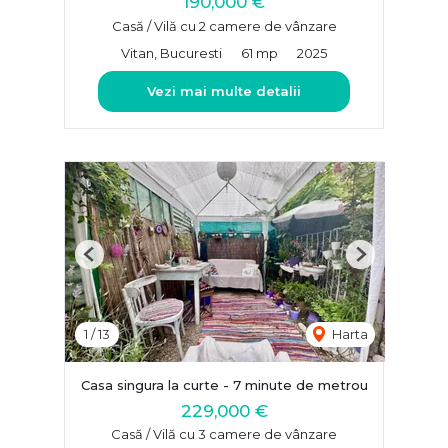
190,000 €
Casă / Vilă cu 2 camere de vânzare
Vitan, Bucuresti
61 mp
2025
Vezi mai multe detalii
Previous
Next
1
/
13
Harta
Casa singura la curte - 7 minute de metrou
229,000 €
Casă / Vilă cu 3 camere de vânzare