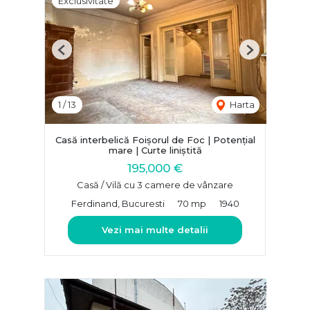
Exclusivitate
Previous
Next
1
/
13
Harta
Casă interbelică Foișorul de Foc | Potențial
mare | Curte liniștită
195,000 €
Casă / Vilă cu 3 camere de vânzare
Ferdinand, Bucuresti
70 mp
1940
Vezi mai multe detalii