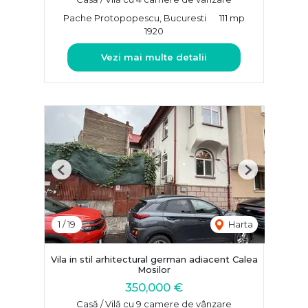
Pache Protopopescu, Bucuresti
111 mp
1920
Vezi mai multe detalii
Previous
Next
1
/
19
Harta
Vila in stil arhitectural german adiacent Calea
Mosilor
350,000 €
Casă / Vilă cu 9 camere de vânzare