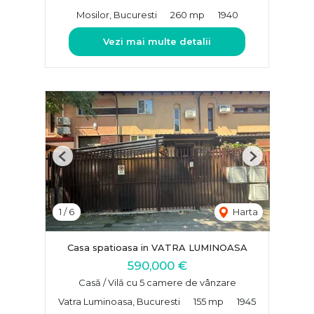
Mosilor, Bucuresti
260 mp
1940
Vezi mai multe detalii
Previous
Next
1
/
6
Harta
Casa spatioasa in VATRA LUMINOASA
590,000 €
Casă / Vilă cu 5 camere de vânzare
Vatra Luminoasa, Bucuresti
155 mp
1945