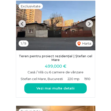
Exclusivitate
Previous
Next
1
/
9
Harta
Teren pentru proiect rezidențial | Ștefan cel
Mare
499,000 €
Casă / Vilă cu 6 camere de vânzare
Stefan cel Mare, Bucuresti
220 mp
1910
Vezi mai multe detalii