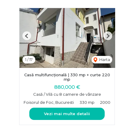
Previous
Next
1
/
17
Harta
Casă multifuncțională | 330 mp + curte 220
mp
880,000 €
Casă / Vilă cu 8 camere de vânzare
Foisorul de Foc, Bucuresti
330 mp
2000
Vezi mai multe detalii