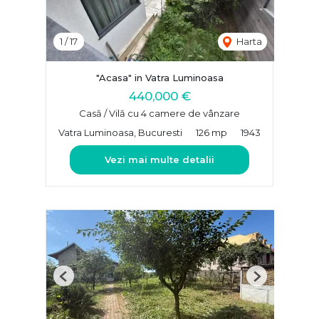
1
/
17
Harta
"Acasa" in Vatra Luminoasa
440,000 €
Casă / Vilă cu 4 camere de vânzare
Vatra Luminoasa, Bucuresti
126 mp
1943
Vezi mai multe detalii
Previous
Next