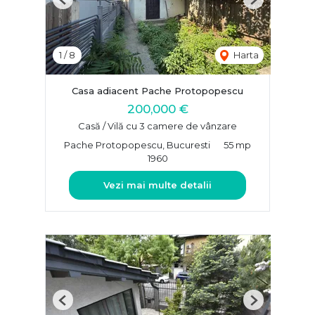
Previous
Next
1
/
8
Harta
Casa adiacent Pache Protopopescu
200,000 €
Casă / Vilă cu 3 camere de vânzare
Pache Protopopescu, Bucuresti
55 mp
1960
Vezi mai multe detalii
Previous
Next