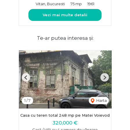
Vitan, Bucuresti
75 mp
1961
Vezi mai multe detalii
Te-ar putea interesa și:
Previous
Next
1
/
7
Harta
Casa cu teren total 248 mp pe Matei Voievod
320,000 €
Casă / Vilă cu 4 camere de vânzare