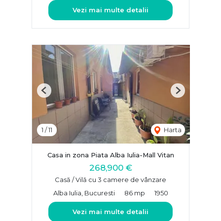
Vezi mai multe detalii
Previous
Next
1
/
11
Harta
Casa in zona Piata Alba Iulia-Mall Vitan
268,900 €
Casă / Vilă cu 3 camere de vânzare
Alba Iulia, Bucuresti
86 mp
1950
Vezi mai multe detalii