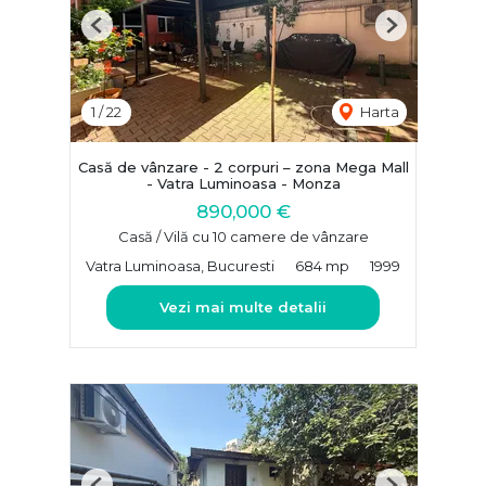
Previous
Next
1
/
22
Harta
Casă de vânzare - 2 corpuri – zona Mega Mall
- Vatra Luminoasa - Monza
890,000 €
Casă / Vilă cu 10 camere de vânzare
Vatra Luminoasa, Bucuresti
684 mp
1999
Vezi mai multe detalii