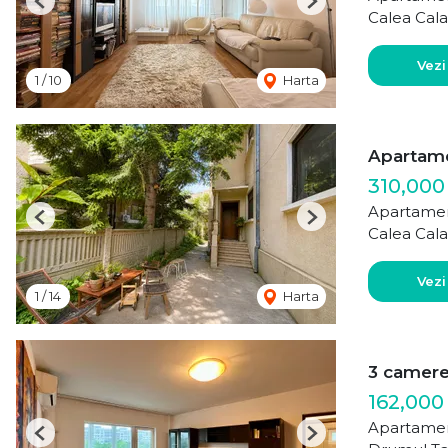
Previous
Next
Calea Cala
Vezi
1
/
10
Harta
Apartamen
310,000
Apartamen
Previous
Next
Calea Cala
Vezi
1
/
14
Harta
3 camere 
162,000
Apartamen
Previous
Next