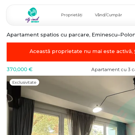
Proprietăți
Vând/Cumpăr
Apartament spatios cu parcare, Eminescu–Polo
Această proprietate nu mai este activă,
370,000 €
Apartament cu 3 
Exclusivitate