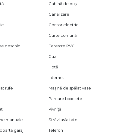
ată
Cabină de duș
Canalizare
rie
Contor electric
Curte comună
 se deschid
Ferestre PVC
Gaz
Hotă
Internet
at rufe
Mașină de spălat vase
Parcare biciclete
at
Pivniță
oane manuale
Străzi asfaltate
oartă garaj
Telefon