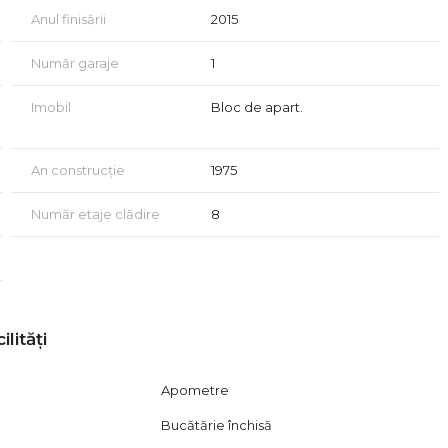
 la doar câteva minute de restaurante, cafenele, parcuri și
Anul finisării
2015
Număr garaje
1
ionare, vă rugăm să ne contactați.
 ipotecar!
Imobil
Bloc de apart.
nergetic va fi disponibil la vânzare.
acord de vizionare conform art. 2.096-2.102 din Codul Civil
An construcție
1975
Număr etaje clădire
8
ilități
Apometre
Bucătărie închisă