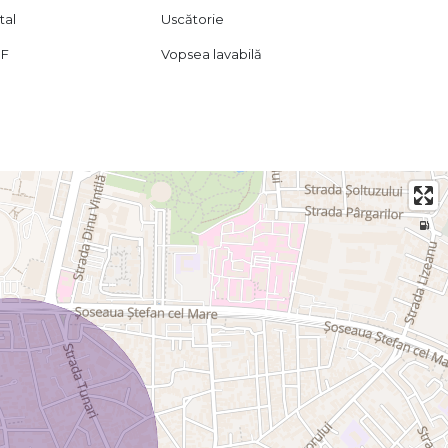
tal
Uscătorie
DF
Vopsea lavabilă