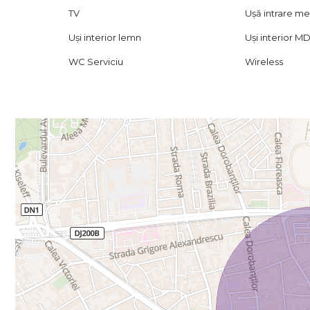
TV
Ușă intrare me
Uși interior lemn
Uși interior M
WC Serviciu
Wireless