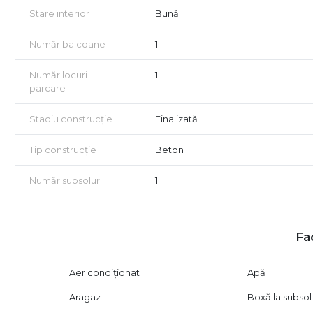
📍 Localizare excelentă, într-o zonă centrală și elegantă,
Stare interior
Bună
mijloace de transport.
Număr balcoane
1
Pentru mai multe informații sau pentru a programa o viz
Oferim consultanță GRATUITĂ pentru achiziții prin credit
Număr locuri
1
Nu avem informații despre clasa energetică. Certificatul e
parcare
Vizionarea imobilului se face doar în baza semnării unui 
Stadiu construcție
Finalizată
Tip construcție
Beton
Număr subsoluri
1
Fac
Aer condiționat
Apă
Aragaz
Boxă la subsol