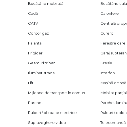
Bucătărie mobilată
Bucătărie util
Cadă
Calorifere
CATV
Centrală prop
Contor gaz
Curent
Faianță
Ferestre care
Frigider
Garaj subteran
Geamuri tripan
Gresie
Iluminat stradal
Interfon
Lift
Mașină de spăl
Mijloace de transport în comun
Mobilat parțial
Parchet
Parchet lamin
Rulouri / obloane electrice
Rulouri / obl
Supraveghere video
Telecomandă p