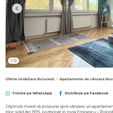
Previous
1
/
12
Oferte imobiliare Bucuresti
Apartamente de vânzare Bucu
Trimite pe
WhatsApp
Distribuie pe
Facebook
CityImob Invest vă propune spre vânzare un apartament
bloc solid din 1975, poziționat în zona Eminescu – Polon