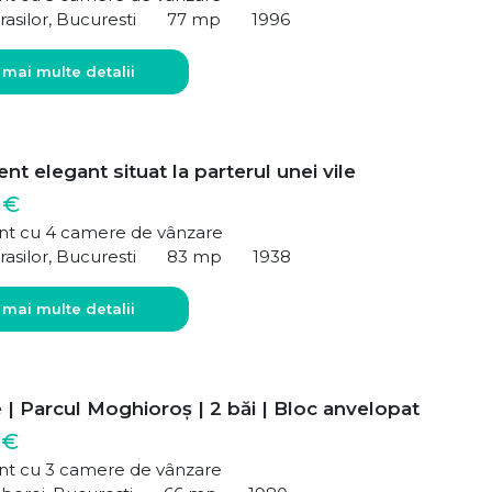
rasilor, Bucuresti
77 mp
1996
 mai multe detalii
t elegant situat la parterul unei vile
 €
t cu 4 camere de vânzare
rasilor, Bucuresti
83 mp
1938
 mai multe detalii
| Parcul Moghioroș | 2 băi | Bloc anvelopat
 €
t cu 3 camere de vânzare