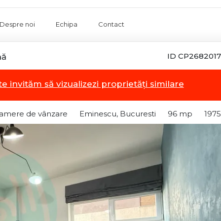
Despre noi
Echipa
Contact
ID CP2682017
nă
te invităm să vizualizezi proprietăți similare
camere de vânzare
Eminescu, Bucuresti
96 mp
1975