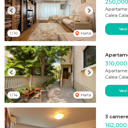
250,000
Apartamen
Previous
Next
Calea Cala
Vezi
1
/
10
Harta
Apartamen
310,000
Apartamen
Previous
Next
Calea Cala
Vezi
1
/
14
Harta
3 camere 
162,000