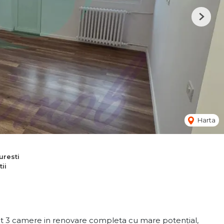
Next
Harta
resti
ii
nt 3 camere in renovare completa cu mare potențial,