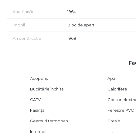
• 3 camere luminoase, compartimentare eficienta
• Etaj 8/10, bloc civilizat si bine intreținut
Anul finisării
1964
• 62 mp utili
• Balcon de 6mp cu vedere deschisa catre zona verde
Imobil
Bloc de apart.
• Vecinatate excelenta, linistita si civilizata
An construcție
1968
Aproape de tot ce conteaza:
• ParkLake Mall & Parcul IOR: 1 minut
• Metrou Dristor si Titan: 10 minute pietonal
Fac
• Statiile STB: la cativa pasi
• Scoli, gradinite, piete, farmacii, sali de sport, restaurante
Acoperiș
Apă
Este locul unde iesi din bloc si intri direct in parc. Unde
Bucătărie închisă
Calorifere
Recomandat pentru
CATV
Contor electri
• Tineri profesionisti cu ritm urban
Faianță
Ferestre PVC
• Cupluri sau familii la inceput de drum
• Investitori care vor randament ridicat si inchiriere rapida
Geamuri termopan
Gresie
* Pozele au scop strict informativ, ele reprezinta randari
Internet
Lift