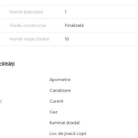
Număr balcoane
1
Stadiu construcție
Finalizată
Număr etaje clădire
10
ilități
Apometre
 weekendul incepe la tine la usa.
Canalizare
c
Curent
Gaz
Iluminat stradal
 aproximative ale apartamentului complet finisaj, in acest
Loc de joacă copii