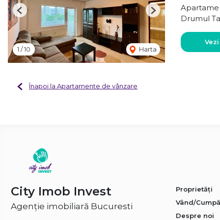
Apartamen
Previous
Next
Drumul Ta
Vezi
1
/
10
Harta
Înapoi la Apartamente de vânzare
City Imob Invest
Proprietăți
Vând/Cumpă
Agenție imobiliară Bucuresti
Despre noi