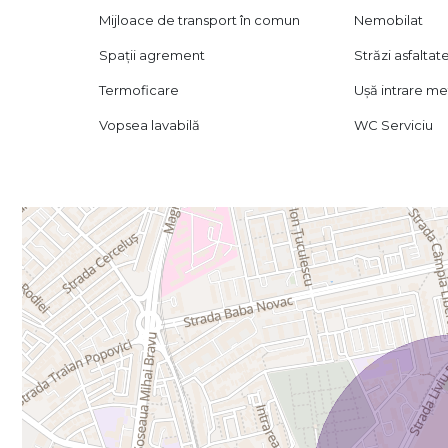
moment se afla in proces de renovare.
Mijloace de transport în comun
Nemobilat
Vizionarea se face exclusiv pe baza unui acord de viziona
Spații agrement
Străzi asfaltat
Certificatul energetic va fi prezentat la momentul vanzar
Pentru detalii sau vizionare, ne gasesti aici – mereu cu b
Termoficare
Ușă intrare me
Vopsea lavabilă
WC Serviciu