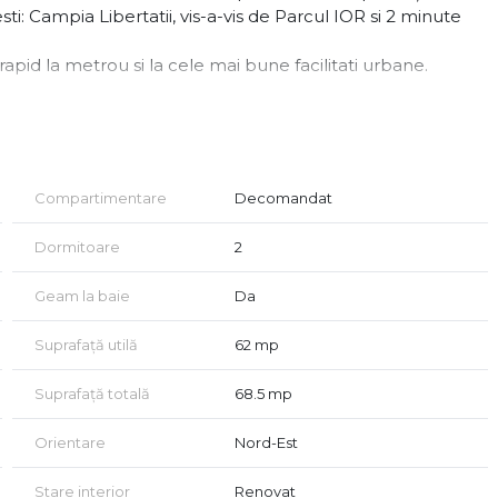
ti: Campia Libertatii, vis-a-vis de Parcul IOR si 2 minute
 rapid la metrou si la cele mai bune facilitati urbane.
mic, cu lift schimbat si scara renovata, apartamentul ofera o
Compartimentare
Decomandat
 mutare:
Dormitoare
2
Geam la baie
Da
Suprafață utilă
62 mp
Suprafață totală
68.5 mp
pecabil.
Orientare
Nord-Est
Stare interior
Renovat