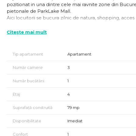
pozitionat in una dintre cele mai ravnite zone din Bucures
pietonale de ParkLake Mall.
Aici locuitorii se bucura zilnic de natura, shopping, acces
Situat la etajul 8 din 10 intr-un bloc solid, reabilitat ter
Citește mai mult
vedere deschisa si lumina naturala pe tot parcursul zilei.
Renovare TOTALA in curs
Tip apartament
Apartament
Apartamentul se preda ca nou, gata pentru mobilare si
Număr camere
3
• Instalatii electrice si sanitare complet inlocuite
• Baie renovata integral cu finisaje moderne
Număr bucătării
1
• Tamplarie interioara noua
• Parchet laminat high-quality
Etaj
4
• Gresie si faianta noi in bucatarie si baie
• Pereti proaspat vopsiti in culori neutre
Suprafață construită
79 mp
Tu vii cu stilul, decorul si energia ta, restul a fost facut im
Disponibilitate
Imediat
Detalii cheie
Confort
1