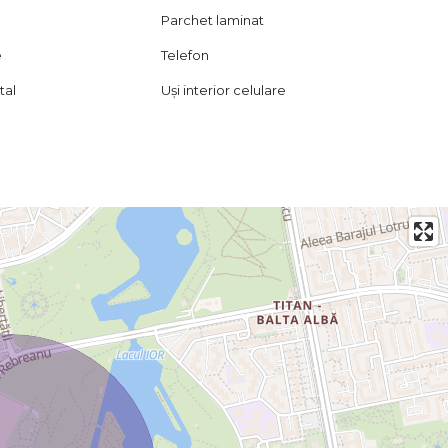
Parchet laminat
re, conform art. 2096–2102 Cod Civil.
e
Telefon
ii.
usola spre reusita.
tal
Uși interior celulare