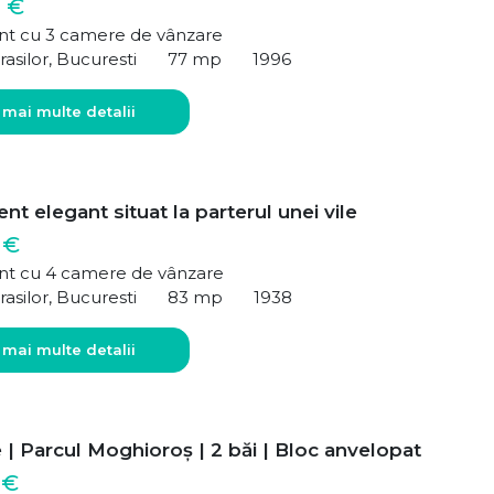
 €
t cu 3 camere de vânzare
rasilor, Bucuresti
77 mp
1996
 mai multe detalii
t elegant situat la parterul unei vile
 €
t cu 4 camere de vânzare
rasilor, Bucuresti
83 mp
1938
 mai multe detalii
| Parcul Moghioroș | 2 băi | Bloc anvelopat
 €