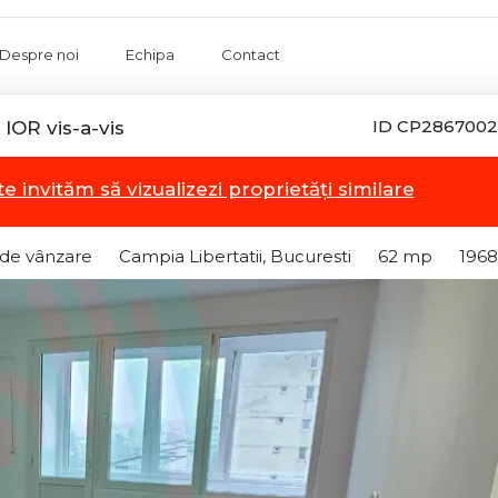
Despre noi
Echipa
Contact
ID CP2867002
IOR vis-a-vis
te invităm să vizualizezi proprietăți similare
de vânzare
Campia Libertatii, Bucuresti
62 mp
1968