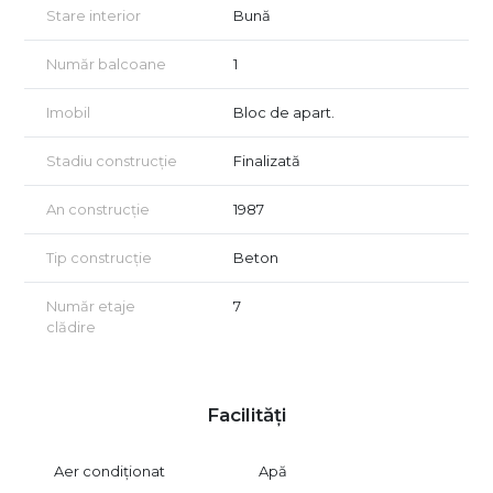
subînchirierea, oferind flexibilitate suplimentară pentru
Stare interior
Bună
organizarea activității sau optimizarea costurilor.
Ambele spații beneficiază de centrală termică proprie, iar
Număr balcoane
1
proprietarii oferă flexibilitate în amenajare, existând
posibilitatea adaptării în funcție de specificul activității.
Imobil
Bloc de apart.
Prin poziționare, compartimentare și posibilitatea de
Stadiu construcție
Finalizată
extindere, această proprietate este ideală pentru cabinete,
firme de servicii, centre educaționale, birouri sau activități
mixte.
An construcție
1987
Dacă această proprietate a reușit să vă capteze atenția, vă
Tip construcție
Beton
invităm să o descoperiți în detaliu!
Vizionarea imobilului se face doar în baza semnării unui acord
Număr etaje
7
de vizionare, conform articolului 2096–2102 din Codul Civil.
clădire
Facilități
Aer condiționat
Apă