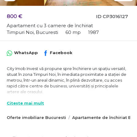
800 €
ID CP3016127
Apartament cu 3 camere de închiriat
Timpuri Noi, Bucuresti
60 mp
1987
WhatsApp
Facebook
City Imob Invest vă propune spre închiriere un spațiu versatil,
situat în zona Timpuri Noi, în imediata proximitate a stației de
metrou, într-un areal dinamic, în plină dezvoltare, cu acces
rapid către centre de business, universități și principalele
artere ale orașului.
Poziționat în prim plan, dar ușor retras de la bulevardul
Citește mai mult
principal, spațiul beneficiază de vizibilitate și acces facil,
păstrând în același timp un nivel bun de liniște pentru
Oferte imobiliare Bucuresti
Apartamente de închiriat Buc
desfășurarea activităților profesionale precum: cabinet
notarial, avocatură, centru educațional, birouri, firmă de
servicii, showroom sau activitate mixtă, în funcție de modul de