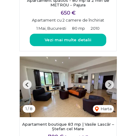
Apartament spatios - 80 mp la 2 min de
METROU - Pajura
650 €
Apartament cu 2 camere de închiriat
1 Mai, Bucuresti
80 mp
2010
Vezi mai multe detalii
Previous
Next
1
/
8
Harta
Apartament boutique 83 mp | Vasile Lascăr –
Ștefan cel Mare