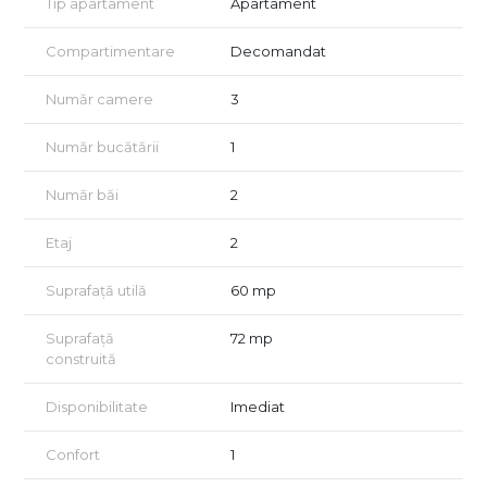
organizare al spațiului.
Tip apartament
Apartament
Proprietatea este amplasată la etajul 2 din 7 al unui imobil
Compartimentare
Decomandat
construit în 1987, poziționat în prim plan, dar ușor retras de la
bulevardul principal, oferind un cadru potrivit pentru activități
Număr camere
3
profesionale.
Apartamentul are o suprafață de 61 mp, compartimentat în 3
Număr bucătării
1
camere, fiind potrivit pentru birouri, cabinet notarial,
avocatură sau activități administrative.
Număr băi
2
Un element important care diferențiază această ofertă:
Pe același etaj, lipit de acest apartament, se află un spațiu
Etaj
2
suplimentar de 133 mp, rezultat din unirea a trei apartamente
care comunică între ele.
Suprafață utilă
60 mp
Astfel, proprietatea oferă trei variante de închiriere:
Suprafață
72 mp
60 mp (3 camere) – 800 euro/lună
construită
133 mp – 2.000 euro/lună
Disponibilitate
Imediat
193 mp total (spațiu integral) – negociabil, în funcție de condiții
Confort
1
În cazul închirierii integrale, proprietarii acceptă