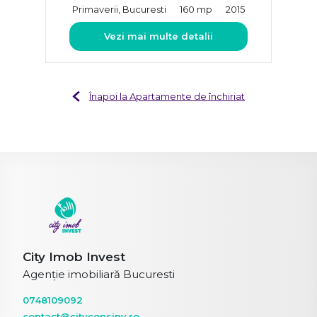
Primaverii, Bucuresti
160 mp
2015
Vezi mai multe detalii
Înapoi la Apartamente de închiriat
City Imob Invest
Agenție imobiliară Bucuresti
0748109092
contact@cityconsinv.ro