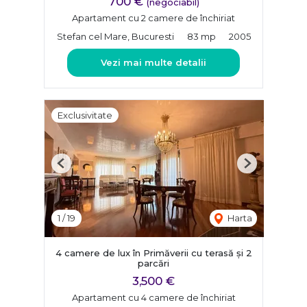
700 €
(negociabil)
Apartament cu 2 camere de închiriat
Stefan cel Mare, Bucuresti
83 mp
2005
Vezi mai multe detalii
Exclusivitate
Previous
Next
1
/
19
Harta
4 camere de lux în Primăverii cu terasă și 2
parcări
3,500 €
Apartament cu 4 camere de închiriat