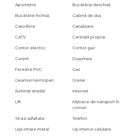
Apometre
Bucătărie deschisă
Bucătărie închisă
Cabină de duș
Calorifere
Canalizare
CATV
Centrală proprie
Contor electric
Contor gaz
Curent
Dușumea
Ferestre PVC
Gaz
Geamuri termopan
Gresie
Iluminat stradal
Internet
Lift
Mijloace de transport în
comun
Străzi asfaltate
Telefon
Ușă intrare metal
Uși interior celulare