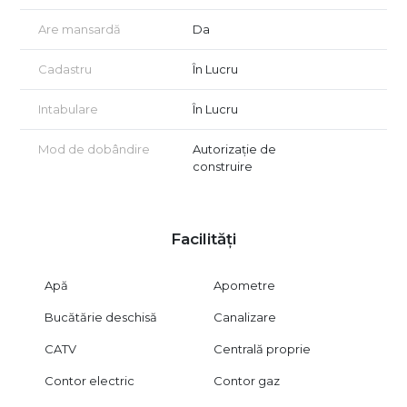
zona Promenada – A3.
Are mansardă
Da
Un apartament ideal pentru tineri, cupluri sau investitori care
caută o proprietate modernă, eficientă și cu un spațiu exterior
Cadastru
În Lucru
ce aduce un plus real de valoare.
Prețul nu include TVA.
Intabulare
În Lucru
Avans minim 25% la antecontract. Finalizare: sfârșitul anului
2025.
Mod de dobândire
Autorizație de
construire
Pentru mai multe informații sau pentru a programa o vizionare,
vă rugăm să ne contactați.
Oferim consultanță GRATUITĂ pentru achiziții prin credit
ipotecar!
Facilități
Nu avem informații despre clasa energetică. Certificatul
energetic va fi disponibil la vânzare.
Apă
Apometre
Vizionarea imobilului se face doar în baza semnării unui acord
Bucătărie deschisă
Canalizare
de vizionare conform art. 2.096-2.102 din Codul Civil.
CATV
Centrală proprie
Contor electric
Contor gaz