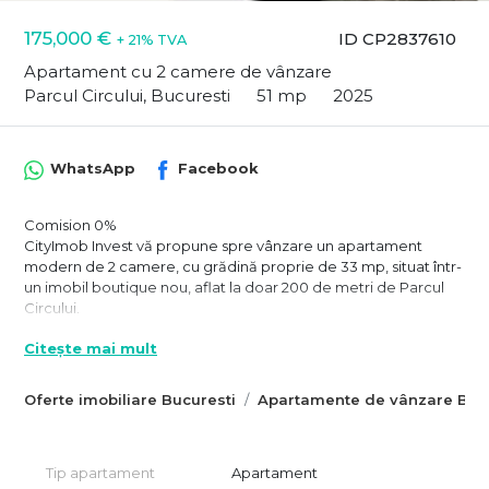
175,000 €
ID CP2837610
+ 21% TVA
Apartament cu 2 camere de vânzare
Parcul Circului, Bucuresti
51 mp
2025
WhatsApp
Facebook
Comision 0%
CityImob Invest vă propune spre vânzare un apartament
modern de 2 camere, cu grădină proprie de 33 mp, situat într-
un imobil boutique nou, aflat la doar 200 de metri de Parcul
Circului.
O locuință ideală pentru cei care caută liniște, intimitate și
Citește mai mult
acces rapid la natură, în una dintre cele mai frumoase zone ale
Bucureștiului.
Oferte imobiliare Bucuresti
Apartamente de vânzare Bucu
Apartamentul are 51 mp utili, este situat la parter și beneficiază
de o compartimentare practică și flexibilă:
dormitor luminos,
Tip apartament
Apartament