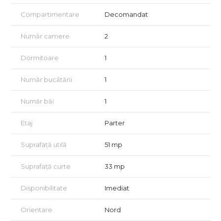
un al doilea spațiu ce poate fi folosit ca birou sau dormitor,
Compartimentare
Decomandat
baie complet utilată,
Număr camere
2
bucătărie open-space,
Dormitoare
1
grădină de 33 mp, un adevărat colț privat pentru relaxare,
familie sau socializare.
Număr bucătării
1
Acest tip de proprietate este rar pe piață – o combinație
ideală între confortul unui apartament nou și avantajele unei
Număr băi
1
case, cu spațiu exterior propriu.
Beneficii care fac diferența:
Etaj
Parter
imobil boutique cu doar 6 apartamente, oferind liniște și
Suprafață utilă
51 mp
intimitate;
clădire robustă, S+P+2+M, construită integral din cărămidă
Suprafață curte
33 mp
Porotherm (interior + exterior);
Disponibilitate
Imediat
încălzire în pardoseală (sau radiatoare la alegere);
centrală termică proprie Ariston, comandă wireless;
Orientare
Nord