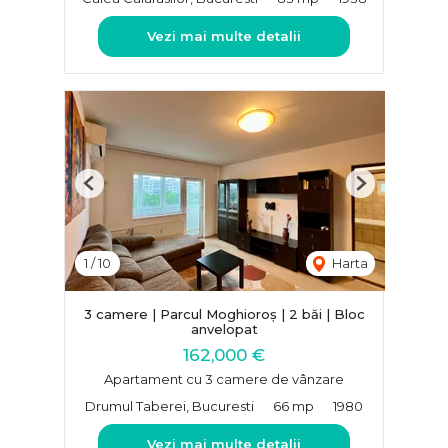
Vezi mai multe detalii
Previous
Next
1
/
10
Harta
3 camere | Parcul Moghioroș | 2 băi | Bloc
anvelopat
162,000 €
Apartament cu 3 camere de vânzare
Drumul Taberei, Bucuresti
66 mp
1980
Vezi mai multe detalii