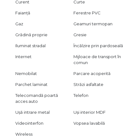
Curent
Curte
Faianță
Ferestre PVC
Gaz
Geamuri termopan
Grădină proprie
Gresie
Iluminat stradal
Încălzire prin pardoseală
Internet
Mijloace de transport în
comun
Nemobilat
Parcare acoperită
Parchet laminat
Străzi asfaltate
Telecomandă poartă
Telefon
acces auto
Ușă intrare metal
Uși interior MDF
Videointerfon
Vopsea lavabilă
Wireless