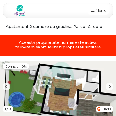
Meniu
Apatament 2 camere cu gradina, Parcul Circului
Această proprietate nu mai este activă,
te invităm să vizualizezi proprietăți similare
Comision 0%
Previous
Nex
1
/
8
Harta