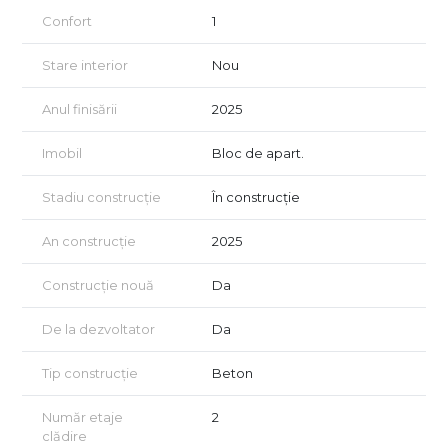
tâmplărie Salamander cu geam tripan;
Confort
1
izolație premium: Porotherm 25 cm + vată bazaltică 10 cm;
Stare interior
Nou
casa scării placată cu granit și mână curentă din inox;
Anul finisării
2025
videointerfon;
finisaje la alegere în limita bugetului de 100 lei/mp.
Imobil
Bloc de apart.
Optional, se poate achiziționa loc de parcare exterior – 15.000
Stadiu construcție
În construcție
EUR + TVA.
Zona este extrem de liniștită, cu trafic redus, fiind apreciată
An construcție
2025
pentru confortul urban complet pe care îl oferă:
Construcție nouă
Da
Parcul Circului chiar peste drum;
De la dezvoltator
Da
supermarketuri (Mega Image, Lidl), farmacii, restaurante;
școli și licee în proximitate;
Tip construcție
Beton
acces rapid la STB, tramvai, troleibuz;
Număr etaje
2
la câteva minute de Veranda Mall – Obor și la 10–12 minute de
clădire