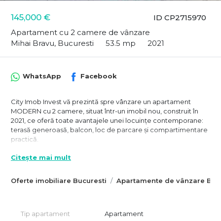
145,000 €
ID CP2715970
Apartament cu 2 camere de vânzare
Mihai Bravu, Bucuresti
53.5 mp
2021
WhatsApp
Facebook
City Imob Invest vă prezintă spre vânzare un apartament
MODERN cu 2 camere, situat într-un imobil nou, construit în
2021, ce oferă toate avantajele unei locuințe contemporane:
terasă generoasă, balcon, loc de parcare și compartimentare
practică.
🔍 Caracteristici & plusuri
Citește mai mult
Suprafață utilă: 53,5 mp, foarte bine optimizată;
Oferte imobiliare Bucuresti
Apartamente de vânzare Bucu
Terasă de 24 mp + balcon — spații exterioare rare și extrem de
valoroase pentru relaxare sau socializare;
Tip apartament
Apartament
Baie cu geam — lumină naturală și ventilație permanentă, un