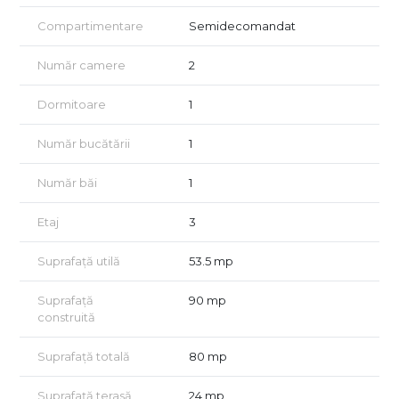
avantaj greu de găsit;
Compartimentare
Semidecomandat
Loc de parcare în curtea imobilului, inclus în preț;
Număr camere
2
Apartamentul se vinde complet mobilat și finisat modern, gata
pentru locuire sau închiriere;
Dormitoare
1
Luminos, cu expunere excelentă și compartimentare practică.
Număr bucătării
1
📍 Zona & accesibilitate
Număr băi
1
Metrou Mihai Bravu – la aproximativ 10-15 minute de mers pe
jos;
Etaj
3
Parcul Tineretului și Parcul Lumea Copiilor – in apropiere;
Suprafață utilă
53.5 mp
In apropiere regasim: supermarketuri, restaurante, cafenele,
săli de fitness, etc.
Suprafață
90 mp
Conexiuni excelente la transportul public: autobuze, tramvaie
construită
și metrou, care fac legătura rapidă cu zonele centrale (Unirii,
Piața Universității).
Suprafață totală
80 mp
🎯 Pentru cine este ideal
Suprafață terasă
24 mp