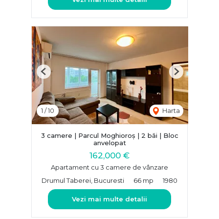
Previous
Next
1
/
10
Harta
3 camere | Parcul Moghioroș | 2 băi | Bloc
anvelopat
162,000 €
Apartament cu 3 camere de vânzare
Drumul Taberei, Bucuresti
66 mp
1980
Vezi mai multe detalii