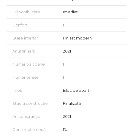
Tineri sau cupluri – datorită spațiului eficient, terasei
generoase și băii cu geam;
Disponibilitate
Imediat
Investitori – apartamentul a fost închiriat până în prezent, iar
cererea pe această zonă este foarte mare;
Confort
1
Cupluri sau profesioniști activi care își doresc proximitate față
Stare interior
Finisat modern
de metrou, dar și liniște într-o zonă rezidențială;
Cei care apreciază spațiile exterioare (terasă + balcon), greu
Anul finisării
2021
de găsit în apartamentele de 2 camere din zonă.
Număr balcoane
1
✅ Avantaje definitorii
Bloc nou (2021), construcție solidă și eficientă energetic;
Număr terase
1
Terasă de 24 mp + balcon – extindere reală a spațiului de
Imobil
Bloc de apart.
locuit;
Stadiu construcție
Finalizată
Baie cu geam – confort și sănătate prin ventilație naturală;
Loc de parcare inclus;
An construcție
2021
Mobilier și finisaje moderne – apartament pregătit pentru
Construcție nouă
Da
mutare sau pentru închiriere imediată;