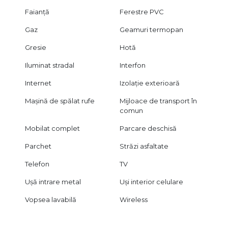
Faianță
Ferestre PVC
Gaz
Geamuri termopan
Gresie
Hotă
Iluminat stradal
Interfon
Internet
Izolație exterioară
Mașină de spălat rufe
Mijloace de transport în
comun
Mobilat complet
Parcare deschisă
Parchet
Străzi asfaltate
Telefon
TV
Ușă intrare metal
Uși interior celulare
Vopsea lavabilă
Wireless