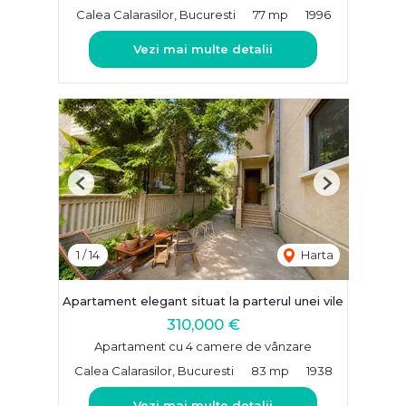
Calea Calarasilor, Bucuresti
77 mp
1996
Vezi mai multe detalii
Previous
Next
1
/
14
Harta
Apartament elegant situat la parterul unei vile
310,000 €
Apartament cu 4 camere de vânzare
Calea Calarasilor, Bucuresti
83 mp
1938
Vezi mai multe detalii