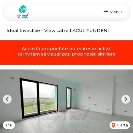
Meniu
Ideal Investitie - View catre LACUL FUNDENI
Această proprietate nu mai este activă,
te invităm să vizualizezi proprietăți similare
Previous
Nex
1
/
11
Harta