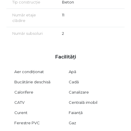
Tip construcție
Beton
Număr etaje
11
clădire
Număr subsoluri
2
Facilități
Aer condiționat
Apă
Bucătărie deschisă
Cadă
Calorifere
Canalizare
CATV
Centrală imobil
Curent
Faianță
Ferestre PVC
Gaz