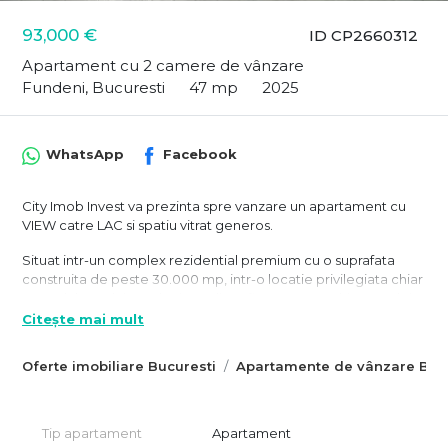
93,000 €
ID CP2660312
Apartament cu 2 camere de vânzare
Fundeni, Bucuresti
47 mp
2025
WhatsApp
Facebook
City Imob Invest va prezinta spre vanzare un apartament cu
VIEW catre LAC si spatiu vitrat generos.
Situat intr-un complex rezidential premium cu o suprafata
construita de peste 30.000 mp, intr-o locatie privilegiata chiar
pe malul Lacului Fundeni gandit sa fie un reper arhitectural si
de standard de viata in zona. Acesta se remarca prin: spatii
Citește mai mult
verzi ample, arbori si arbusti, green parking, panouri solare si
fotovoltaice, terase largi, locuri de joaca pentru copii, parc
Oferte imobiliare Bucuresti
Apartamente de vânzare Bucu
privat si o promenada pe malul lacului si reprezinta doar o
parte din facilitatile ansamblului.
Cele mai importante caracteristici ale apartamentul sunt
Tip apartament
Apartament
reprezentate de: spatiul vitrat generos, view-ul sperb catre lac