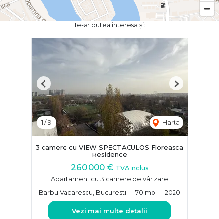
Te-ar putea interesa și:
Previous
Next
1
/
9
Harta
3 camere cu VIEW SPECTACULOS Floreasca
Residence
260,000 €
TVA inclus
Apartament cu 3 camere de vânzare
Barbu Vacarescu, Bucuresti
70 mp
2020
Vezi mai multe detalii