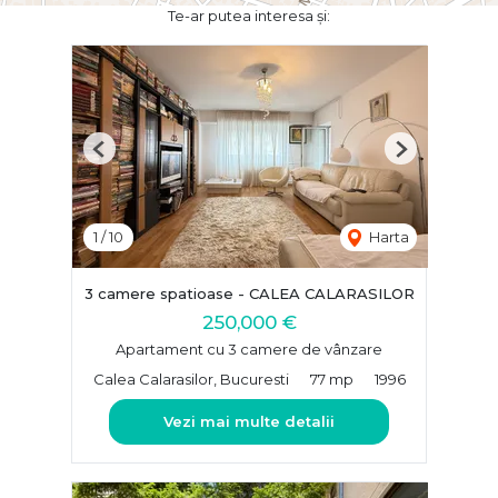
Te-ar putea interesa și:
Previous
Next
1
/
10
Harta
3 camere spatioase - CALEA CALARASILOR
250,000 €
Apartament cu 3 camere de vânzare
Calea Calarasilor, Bucuresti
77 mp
1996
Vezi mai multe detalii