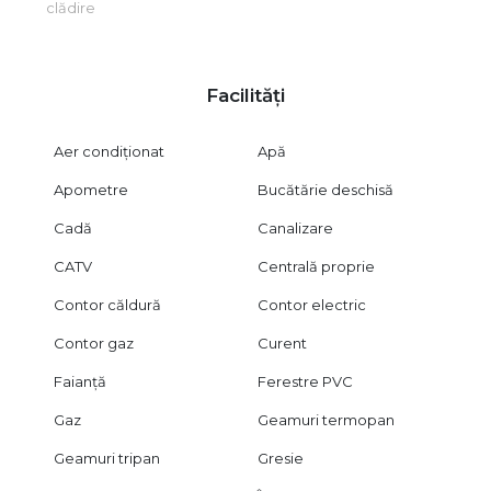
clădire
achizitionarea prin credit ipotecar.
Nu avem informatii despre clasa energetica in care este
incadrat imobilul, certificatul energetic va fi disponibil la
vanzare.
Facilități
Aer condiționat
Apă
Apometre
Bucătărie deschisă
Cadă
Canalizare
CATV
Centrală proprie
Contor căldură
Contor electric
Contor gaz
Curent
Faianță
Ferestre PVC
Gaz
Geamuri termopan
Geamuri tripan
Gresie