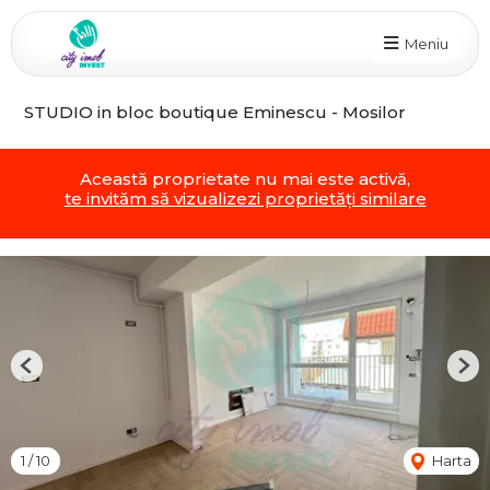
Meniu
STUDIO in bloc boutique Eminescu - Mosilor
Această proprietate nu mai este activă,
te invităm să vizualizezi proprietăți similare
Previous
Nex
1
/
10
Harta