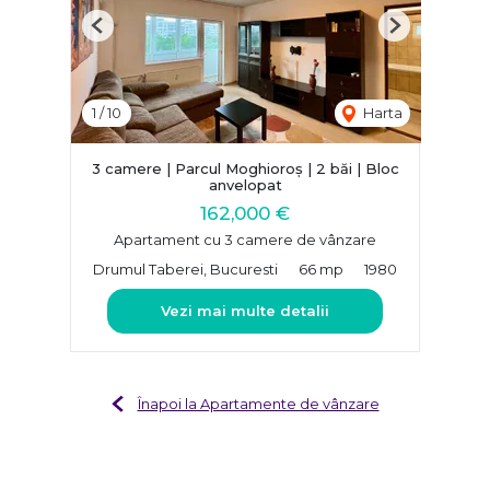
Previous
Next
1
/
10
Harta
3 camere | Parcul Moghioroș | 2 băi | Bloc
anvelopat
162,000 €
Apartament cu 3 camere de vânzare
Drumul Taberei, Bucuresti
66 mp
1980
Vezi mai multe detalii
Înapoi la Apartamente de vânzare