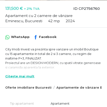
131,500 €
ID CP2756760
+ 21% TVA
Apartament cu 2 camere de vânzare
Eminescu, Bucuresti
42 mp
2024
WhatsApp
Facebook
City Imob Invest va prezinta spre vanzare un imobil Boutique
cu 15 apartamente in total de 2 si 3 camere, cu regim de
inaltime P+3, FINALIZAT.
Proiectul are un DESIGN MODERN, cu spatii vitrate generoase
si caramida aparenta la exterior.
Este amplasat intr-o zona linistita, preponderent de case, in
Citește mai mult
acelasi timp este pozitionat foarte aproape de metrou OBOR
(9' pietonale), ideal pentru PERSOANELE ACTIVE sau
persoanele care-si doresc o zona LINISTITA cu multipe
Oferte imobiliare Bucuresti
Apartamente de vânzare Bucu
facilitati: statii RATB LA 3', distanta mica pana la metrou, SCOLI
in imediata apropiere si marketuri, banci, farmacii la 2 pasi.
Proiectul reprezinta o investitie pe termen lung si pentru cei
Tip apartament
Apartament
care doresc sa inchirieze, atat pentru locuinta, cat si pentru