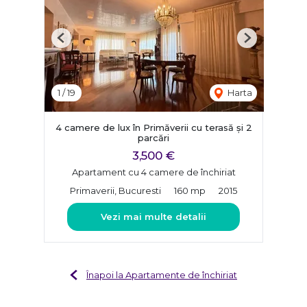
Previous
Next
1
/
19
Harta
4 camere de lux în Primăverii cu terasă și 2
parcări
3,500 €
Apartament cu 4 camere de închiriat
Primaverii, Bucuresti
160 mp
2015
Vezi mai multe detalii
Înapoi la Apartamente de închiriat