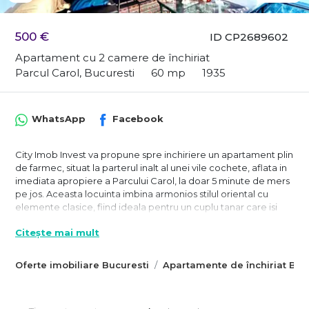
500 €
ID CP2689602
Apartament cu 2 camere de închiriat
Parcul Carol, Bucuresti
60 mp
1935
WhatsApp
Facebook
City Imob Invest va propune spre inchiriere un apartament plin
de farmec, situat la parterul inalt al unei vile cochete, aflata in
imediata apropiere a Parcului Carol, la doar 5 minute de mers
pe jos. Aceasta locuinta imbina armonios stilul oriental cu
elemente clasice, fiind ideala pentru un cuplu tanar care isi
doreste un spatiu cu personalitate, elegant si confortabil.
Citește mai mult
Apartamentul are o suprafata de 60mp si este format dintr-o
camera de zi, un dormitor, o zona de dining integrata cu
Oferte imobiliare Bucuresti
Apartamente de închiriat Buc
bucataria si o baie dotata cu cabina de dus. Locuinta
beneficiaza de tamplarie PVC cu geam termopan, centrala
termica noua si este bine izolata datorita constructiei solide a