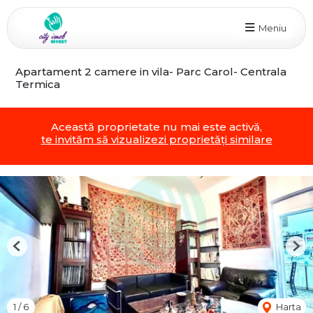
Meniu
Apartament 2 camere in vila- Parc Carol- Centrala
Termica
Această proprietate nu mai este activă,
te invităm să vizualizezi proprietăți similare
Previous
Nex
1
/
6
Harta