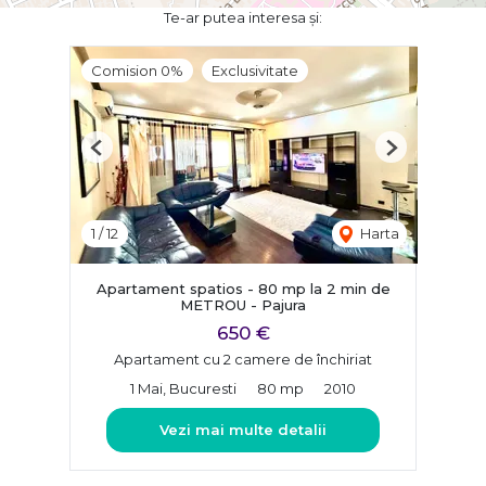
Te-ar putea interesa și:
Comision 0%
Exclusivitate
Previous
Next
1
/
12
Harta
Apartament spatios - 80 mp la 2 min de
METROU - Pajura
650 €
Apartament cu 2 camere de închiriat
1 Mai, Bucuresti
80 mp
2010
Vezi mai multe detalii