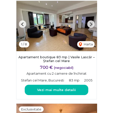
Previous
Next
1
/
8
Harta
Apartament boutique 83 mp | Vasile Lascăr –
Ștefan cel Mare
700 €
(negociabil)
Apartament cu 2 camere de închiriat
Stefan cel Mare, Bucuresti
83 mp
2005
Vezi mai multe detalii
Exclusivitate