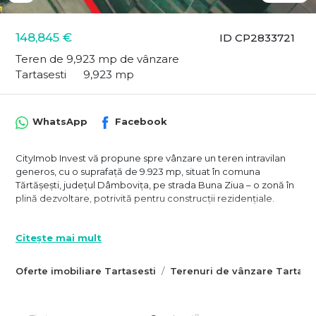
148,845 €
ID CP2833721
Teren de 9,923 mp de vânzare
Tartasesti
9,923 mp
WhatsApp
Facebook
CityImob Invest vă propune spre vânzare un teren intravilan
generos, cu o suprafață de 9.923 mp, situat în comuna
Tărtășești, județul Dâmbovița, pe strada Buna Ziua – o zonă în
plină dezvoltare, potrivită pentru construcții rezidențiale.
Terenul are formă regulată, dreptunghiulară, cu o deschidere
de 17,4 metri la strada principală, iar accesul se face direct de
Citește mai mult
pe un drum asfaltat. Utilitățile – apă, gaze, electricitate– se află
la limita proprietății, ceea ce permite demararea rapidă a unui
Oferte imobiliare Tartasesti
Terenuri de vânzare Tartase
proiect de dezvoltare.
Amplasare excelentă, cu acces facil către București: