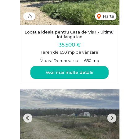
1
/
7
Harta
Locatia ideala pentru Casa de Vis ! - Ultimul
lot langa lac
35,500 €
Teren de 650 mp de vânzare
Moara Domneasca
650 mp
Vezi mai multe detalii
Previous
Next