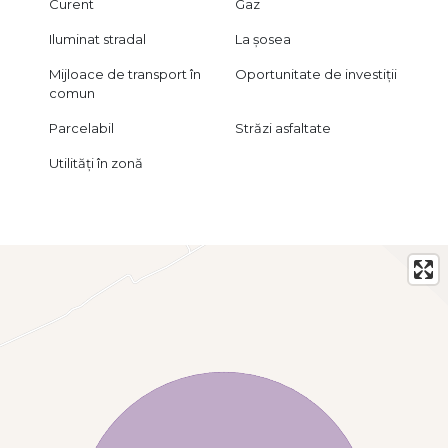
Curent
Gaz
potențial de creștere.
Iluminat stradal
La șosea
📞 Pentru detalii suplimentare sau pentru a programa o
vizionare, nu ezitați să ne contactați.
Mijloace de transport în
Oportunitate de investiții
comun
Oferim consultanță GRATUITĂ pentru achiziții prin credit
ipotecar.
Parcelabil
Străzi asfaltate
Vizionarea se face doar în baza semnării unui acord, conform
Utilități în zonă
art. 2.096–2.102 din Codul Civil.