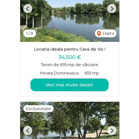
Previous
Next
1
/
8
Harta
Locatia ideala pentru Casa de Vis !
34,500 €
Teren de 655 mp de vânzare
Moara Domneasca
655 mp
Vezi mai multe detalii
Exclusivitate
Previous
Next