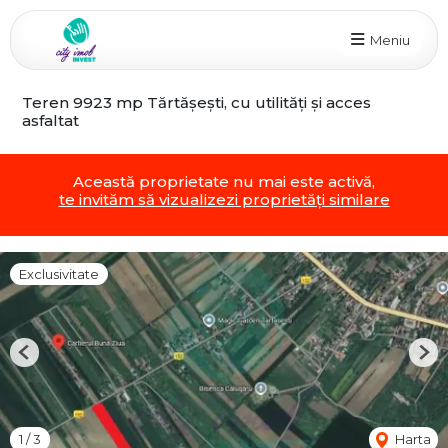
Meniu
Teren 9923 mp Tărtășești, cu utilități și acces
asfaltat
Această proprietate nu mai este activă,
te invităm să vizualizezi proprietăți similare
Exclusivitate
Previous
Nex
1
/
3
Harta