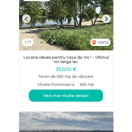
Previous
Next
1
/
7
Harta
Locatia ideala pentru Casa de Vis ! - Ultimul
lot langa lac
35,500 €
Teren de 650 mp de vânzare
Moara Domneasca
650 mp
Vezi mai multe detalii