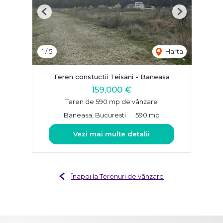
Previous
Next
1
/
5
Harta
Teren constuctii Teisani - Baneasa
159,000 €
Teren de 590 mp de vânzare
Baneasa, Bucuresti
590 mp
Vezi mai multe detalii
Înapoi la Terenuri de vânzare