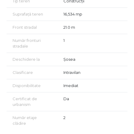
Tip teren
Construcții
încadrat în zona UTR 7 – Lme7a- subzonă clădiri de locuit P+2.
Ideal pentru proiecte rezidențiale de mici ansambluri de case
Suprafață teren
16,534 mp
sau vile înșiruite.
Lotul se află la 2 minute pietonale de statia de autobuz 446
Front stradal
21.0 m
(care ajunge direct la Piața Presei), 2 minute de Mega Image și
la aproximativ 15 minute de Mănăstirea Snagov sau pădure.
Număr fronturi
1
Pentru mai multe informații sau pentru a programa o vizionare,
stradale
vă rugăm să ne contactați.
Oferim consultanță GRATUITĂ pentru achiziții prin credit
Deschidere la
Șosea
ipotecar.
Vizionarea se face doar în baza semnării unui acord conform
art. 2.096-2.102 din Codul Civil
Clasificare
Intravilan
Disponibilitate
Imediat
Certificat de
Da
urbanism
Număr etaje
2
clădire