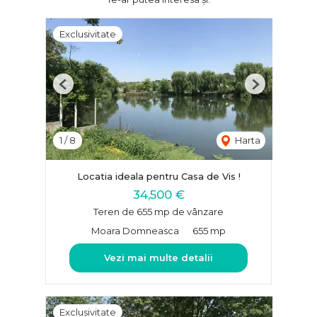
Exclusivitate
Previous
Next
1
/
8
Harta
Locatia ideala pentru Casa de Vis !
34,500 €
Teren de 655 mp de vânzare
Moara Domneasca
655 mp
Vezi mai multe detalii
Exclusivitate