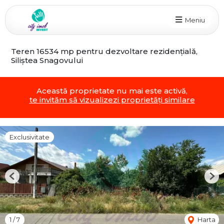
Meniu
Teren 16534 mp pentru dezvoltare rezidențială,
Siliștea Snagovului
Această proprietate nu mai este activă,
te invităm să vizualizezi proprietăți similare
Exclusivitate
Previous
Nex
1
/
7
Harta