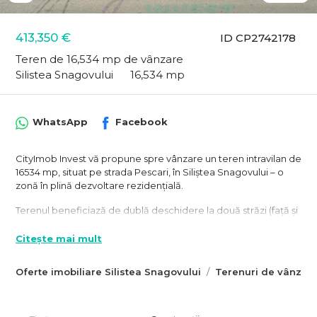
413,350 €
ID CP2742178
Teren de 16,534 mp de vânzare
Silistea Snagovului
16,534 mp
WhatsApp
Facebook
CityImob Invest vă propune spre vânzare un teren intravilan de
16534 mp, situat pe strada Pescari, în Siliștea Snagovului – o
zonă în plină dezvoltare rezidențială.
Terenul beneficiază de dublă deschidere la două străzi (față și
spate), toate utilitățile la limita proprietății la strada din față –
canalizare, apă, curent electric, gaze, fibră optică – iar strada
Citește mai mult
de acces este asfaltată, ceea ce îl face imediat pregătit
pentru dezvoltare.
Oferte imobiliare Silistea Snagovului
Terenuri de vânzare
Forma trapezoidală, cu deschidere de în față de 21,59 ml și în
spate de 44,35 ml, asigură flexibilitate în proiectare. Lotul este
liber de construcții, având Certificat de Urbanism valabil, fiind