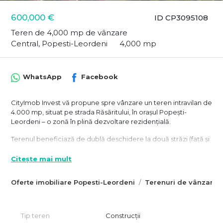
600,000 €
ID CP3095108
Teren de 4,000 mp de vânzare
Central, Popesti-Leordeni
4,000 mp
WhatsApp
Facebook
CityImob Invest vă propune spre vânzare un teren intravilan de
4.000 mp, situat pe strada Răsăritului, în orașul Popești-
Leordeni – o zonă în plină dezvoltare rezidențială.
Terenul beneficiază de dublă deschidere la două străzi (față și
spate), toate utilitățile la limita proprietății – canalizare, apă,
curent electric, gaze, fibră optică – iar strada de acces este
Citește mai mult
asfaltată, ceea ce îl face imediat pregătit pentru dezvoltare.
Oferte imobiliare Popesti-Leordeni
Terenuri de vânzare 
Forma trapezoidală, cu deschidere de 30 ml și adâncime de
132 ml, asigură flexibilitate în proiectare. Lotul este liber de
construcții, având Certificat de Urbanism valabil, fiind încadrat
în zona 2Lp – locuințe individuale cu regim de înălțime maxim
Tip teren
Construcții
P+2, POT de 35% și CUT de 1.