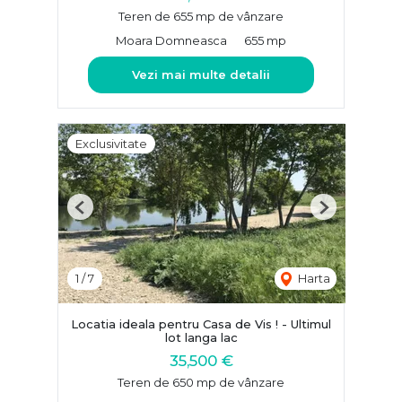
Teren de 655 mp de vânzare
Moara Domneasca
655 mp
Vezi mai multe detalii
Exclusivitate
Previous
Next
1
/
7
Harta
Locatia ideala pentru Casa de Vis ! - Ultimul
lot langa lac
35,500 €
Teren de 650 mp de vânzare