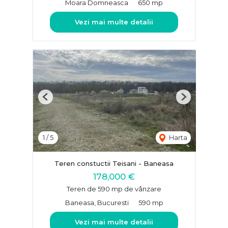
Moara Domneasca
650 mp
Vezi mai multe detalii
Previous
Next
1
/
5
Harta
Teren constuctii Teisani - Baneasa
178,000 €
Teren de 590 mp de vânzare
Baneasa, Bucuresti
590 mp
Vezi mai multe detalii