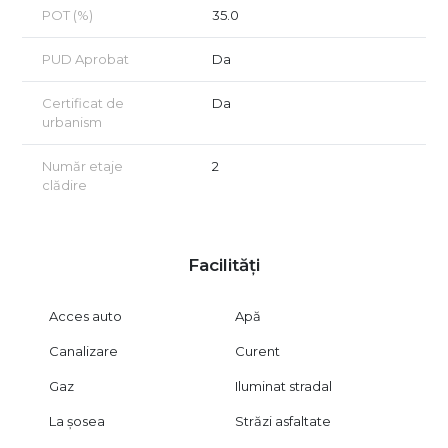
POT (%)
35.0
PUD Aprobat
Da
Certificat de
Da
urbanism
Număr etaje
2
clădire
Facilități
Acces auto
Apă
Canalizare
Curent
Gaz
Iluminat stradal
La șosea
Străzi asfaltate