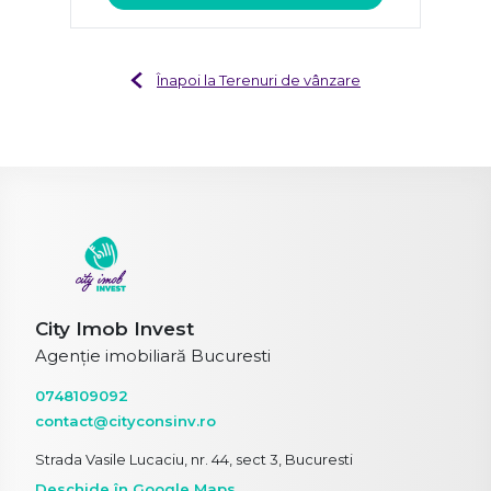
Înapoi la Terenuri de vânzare
City Imob Invest
Agenție imobiliară Bucuresti
0748109092
contact@cityconsinv.ro
Strada Vasile Lucaciu, nr. 44, sect 3, Bucuresti
Deschide în Google Maps