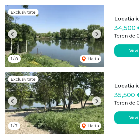
Exclusivitate
Locatia i
34,500 
Teren de 
Previous
Next
Vezi
1
/
8
Harta
Exclusivitate
Locatia i
35,500 
Teren de 
Previous
Next
Vezi
1
/
7
Harta