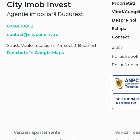
City Imob Invest
Proprietăți
Vând/Cumpă
Agenție imobiliară Bucuresti
Despre noi
0748109092
Echipa
contact@cityconsinv.ro
Contact
Strada Vasile Lucaciu, nr. 44, sect 3, Bucuresti
ANPC
Deschide în Google Maps
Politică cook
Politică de co
Vânzări apartamente
Vânzări cas