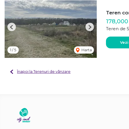
Teren con
178,000
Teren de 
Previous
Next
Vezi
1
/
5
Harta
Înapoi la Terenuri de vânzare