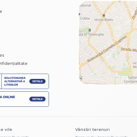
r
ies
nfidențialitate
e vile
Vânzări terenuri