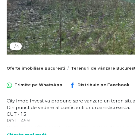
1
/
4
Oferte imobiliare Bucuresti
Terenuri de vânzare Bucurest
Trimite pe
WhatsApp
Distribuie pe
Facebook
City Imob Invest va propune spre vanzare un teren situat 
Din punct de vedere al coeficientilor urbanistici exista:
CUT - 1.3
POT - 45%
Pe teren se afla o constructie veche, in stare de degrada
de natura investitiei si solutia de urbanism.
Citește mai mult