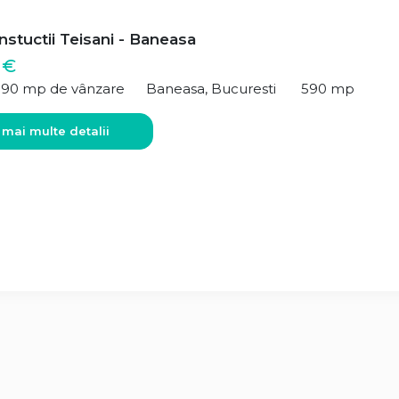
stuctii Teisani - Baneasa
 €
590 mp de vânzare
Baneasa, Bucuresti
590 mp
 mai multe detalii