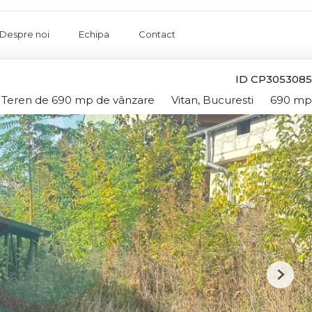
Despre noi
Echipa
Contact
ID CP3053085
Teren de 690 mp de vânzare
Vitan, Bucuresti
690 mp
Next