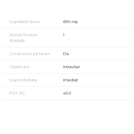
 cladire cu destinatie multipla: birouri, cladire comerciala,
Suprafață teren
690 mp
vizionare!
Număr fronturi
1
stradale
achizitionarea cu credit!
Construcție pe teren
Da
Clasificare
Intravilan
Disponibilitate
Imediat
POT (%)
45.0