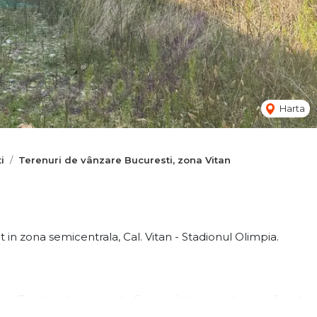
Harta
i
Terenuri de vânzare Bucuresti, zona Vitan
in zona semicentrala, Cal. Vitan - Stadionul Olimpia.
re. Constructie ce poate fi demolata sau extinsa, in functie