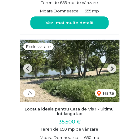
Teren de 655 mp de vânzare
Moara Domneasca
655 mp
Vezi mai multe detalii
Exclusivitate
Previous
Next
1
/
7
Harta
Locatia ideala pentru Casa de Vis ! - Ultimul
lot langa lac
35,500 €
Teren de 650 mp de vânzare
Moara Domneasca
650 mp