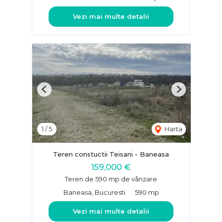
Vezi mai multe detalii
Previous
Next
1
/
5
Harta
Teren constuctii Teisani - Baneasa
159,000 €
Teren de 590 mp de vânzare
Baneasa, Bucuresti
590 mp
Vezi mai multe detalii