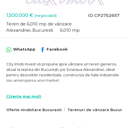
1,500,000 €
ID CP2752657
(negociabil)
Teren de 6,010 mp de vânzare
Alexandriei, Bucuresti
6,010 mp
WhatsApp
Facebook
City Imob Invest vă propune spre vânzare un teren generos,
situat la ieșirea din București, pe Șoseaua Alexandriei, ideal
pentru dezvoltări rezidențiale, construcția de hale industriale
sau amenajarea unui market.
Caracteristici ale terenului:
Citește mai mult
Suprafață totală: 6.000 mp, compusă din 3 loturi.
Deschidere:
Oferte imobiliare Bucuresti
Terenuri de vânzare Bucurest
La Șoseaua Alexandriei: 60 ml
La un drum asfaltat secundar: aproximativ 60 ml
Indicatori urbanistici: