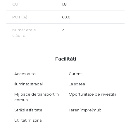
CUT
1.8
POT (%)
60.0
Număr etaje
2
clădire
Facilități
Acces auto
Curent
Iluminat stradal
La șosea
Mijloace de transport în
Oportunitate de investiții
comun
Străzi asfaltate
Teren împrejmuit
Utilități în zonă