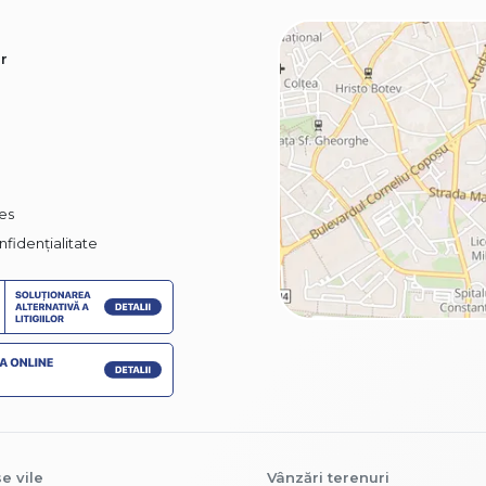
r
ies
nfidențialitate
e vile
Vânzări terenuri