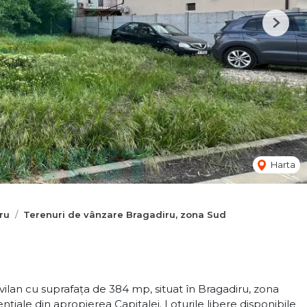
Next
Harta
ru
Terenuri de vânzare Bragadiru, zona Sud
ilan cu suprafața de 384 mp, situat în Bragadiru, zona
nțiale din apropierea Capitalei. Loturile libere disponibile