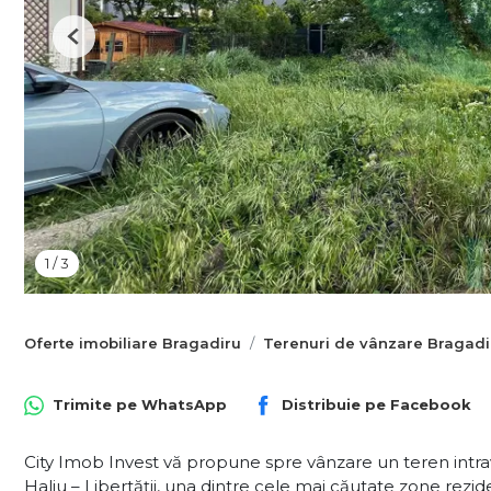
Previous
1
/
3
Oferte imobiliare Bragadiru
Terenuri de vânzare Bragadi
Trimite pe
WhatsApp
Distribuie pe
Facebook
City Imob Invest vă propune spre vânzare un teren intrav
Haliu – Libertății, una dintre cele mai căutate zone rezide