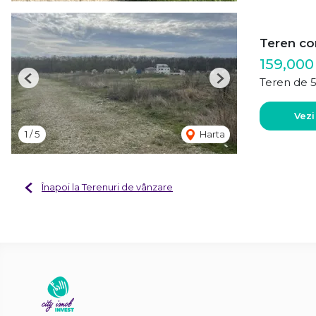
Teren con
159,000
Teren de 
Previous
Next
Vezi
1
/
5
Harta
Înapoi la Terenuri de vânzare