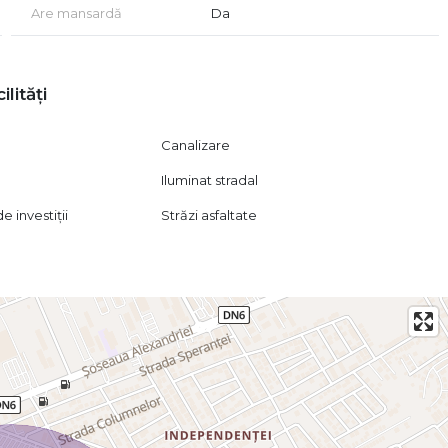
Are mansardă
Da
re. În apropiere se regăsesc supermarketuri precum Lidl,
li, grădinițe și numeroase servicii care asigură confortul
omerciale precum Leroy Merlin și alte zone comerciale
ilități
cea, Șoseaua Alexandriei, Centura Bucureștiului și
ând deplasarea atât către București, cât și către localitățile
Canalizare
Iluminat stradal
 o investiție într-o zonă aflată într-o continuă apreciere,
 investiții
Străzi asfaltate
rin combinația dintre poziționare, utilități, reglementările
n zonă.
vă invităm să o descoperiți în detaliu! Acordăm asistență
ecar! Vizionarea terenului se face doar în baza semnării unui
ul Civil.