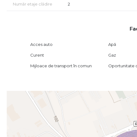
Număr etaje clădire
2
predominanța caselor noi și ritmul constant de dezvolta
Kaufland, Penny și Mega Image, farmacii, restaurante, șco
vieții de zi cu zi. De asemenea, accesul către centre c
importante se realizează în doar câteva minute.
Fac
Poziționarea permite acces rapid către Prelungirea Ghen
principalele puncte de interes din vestul Capitalei, facilit
Acces auto
Apă
învecinate.
Curent
Gaz
Fie că doriți să construiți locuința familiei sau că urmăriți
Mijloace de transport în comun
Oportunitate de
acest teren reprezintă o oportunitate dificil de replicat p
urbanistice avantajoase și raritatea loturilor disponibile î
Dacă această proprietate a reușit să vă capteze atenția, 
gratuită celor care doresc achiziționarea prin credit ipot
acord de vizionare, conform articolului 2096–2102 din Cod