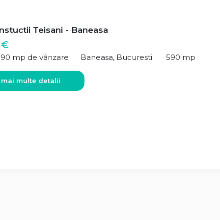
stuctii Teisani - Baneasa
 €
590 mp de vânzare
Baneasa, Bucuresti
590 mp
 mai multe detalii