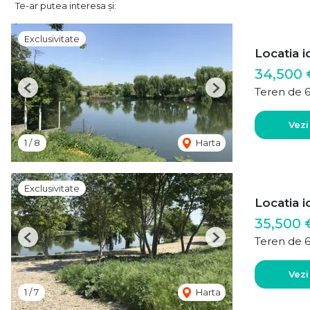
Te-ar putea interesa și:
Exclusivitate
Locatia i
34,500 
Teren de 
Previous
Next
Vezi
1
/
8
Harta
Exclusivitate
Locatia i
35,500 
Teren de 
Previous
Next
Vezi
1
/
7
Harta