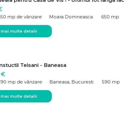
deala pentru Casa de Vis ! - Ultimul lot langa lac
€
650 mp de vânzare
Moara Domneasca
650 mp
 mai multe detalii
stuctii Teisani - Baneasa
 €
590 mp de vânzare
Baneasa, Bucuresti
590 mp
 mai multe detalii