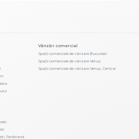
Vânzări comercial
Spații comerciale de vânzare Bucuresti
Spații comerciale de vânzare Venus
l
Spații comerciale de vânzare Venus, Central
ni
asca
ului
esti
sti
esti, Ferdinand