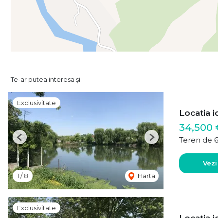
Te-ar putea interesa și:
Exclusivitate
Locatia i
34,500 
Teren de 
Previous
Next
Vezi
1
/
8
Harta
Exclusivitate