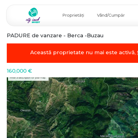
Proprietăți
Vând/Cumpăr
PADURE de vanzare - Berca -Buzau
Această proprietate nu mai este activă,
160,000 €