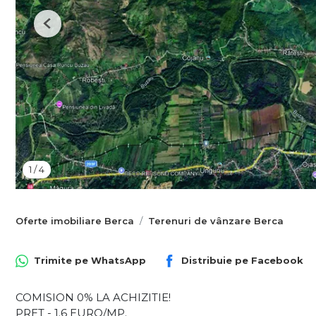
Previous
1
/
4
Oferte imobiliare Berca
Terenuri de vânzare Berca
Trimite pe
WhatsApp
Distribuie pe
Facebook
COMISION 0% LA ACHIZITIE!
PRET - 1.6 EURO/MP.