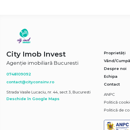
City Imob Invest
Proprietăți
Vând/Cumpă
Agenție imobiliară Bucuresti
Despre noi
0748109092
Echipa
contact@cityconsinv.ro
Contact
Strada Vasile Lucaciu, nr. 44, sect 3, Bucuresti
ANPC
Deschide în Google Maps
Politică cook
Politică de co