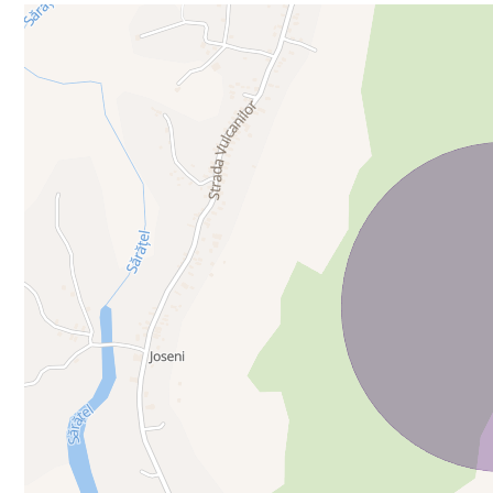
Daca oferta noastra v-a capatat atentia, va rog sa ne cont