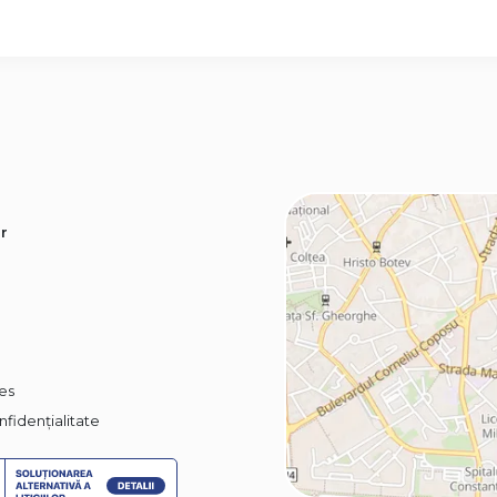
r
ies
nfidențialitate