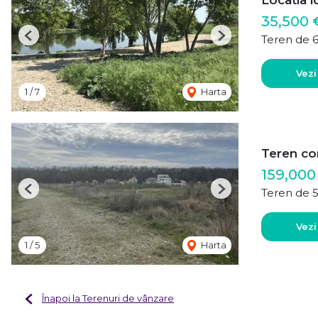
Locatia i
35,500 
Teren de 
Previous
Next
Vezi
1
/
7
Harta
Teren con
159,000
Teren de 
Previous
Next
Vezi
1
/
5
Harta
Înapoi la Terenuri de vânzare