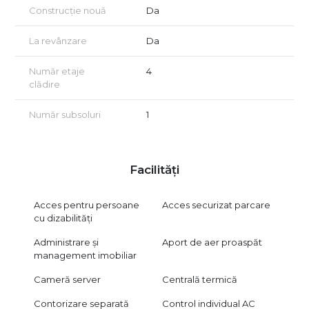
rugăm să ne contactați.
Construcție nouă
Da
Consultanță GRATUITĂ pentru achiziții prin credit ipotecar!
La revânzare
Da
Certificatul energetic va fi disponibil la vânzare.
Număr etaje
4
Vizionarea se face doar în baza unui acord de vizionare,
clădire
conform art. 2.096-2.102 din Codul Civil.
Număr subsoluri
1
Facilități
Acces pentru persoane
Acces securizat parcare
cu dizabilități
Administrare și
Aport de aer proaspăt
management imobiliar
Cameră server
Centrală termică
Contorizare separată
Control individual AC