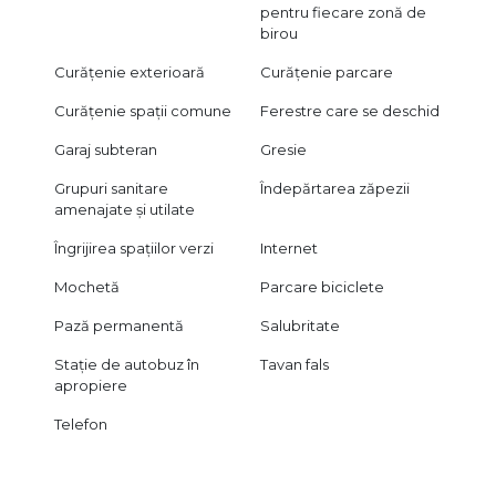
pentru fiecare zonă de
birou
Curățenie exterioară
Curățenie parcare
Curățenie spații comune
Ferestre care se deschid
Garaj subteran
Gresie
Grupuri sanitare
Îndepărtarea zăpezii
amenajate și utilate
Îngrijirea spațiilor verzi
Internet
Mochetă
Parcare biciclete
Pază permanentă
Salubritate
Stație de autobuz în
Tavan fals
apropiere
Telefon