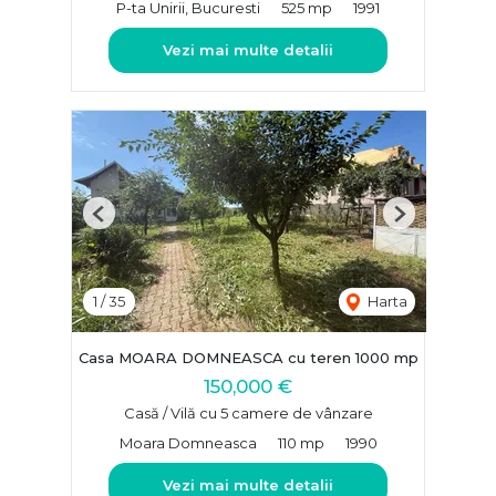
P-ta Unirii, Bucuresti
525 mp
1991
Vezi mai multe detalii
Previous
Next
1
/
35
Harta
Casa MOARA DOMNEASCA cu teren 1000 mp
150,000 €
Casă / Vilă cu 5 camere de vânzare
Moara Domneasca
110 mp
1990
Vezi mai multe detalii