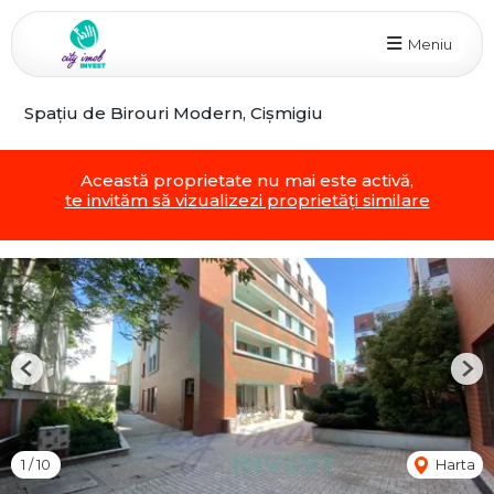
Meniu
Spațiu de Birouri Modern, Cișmigiu
Această proprietate nu mai este activă,
te invităm să vizualizezi proprietăți similare
Previous
Nex
1
/
10
Harta