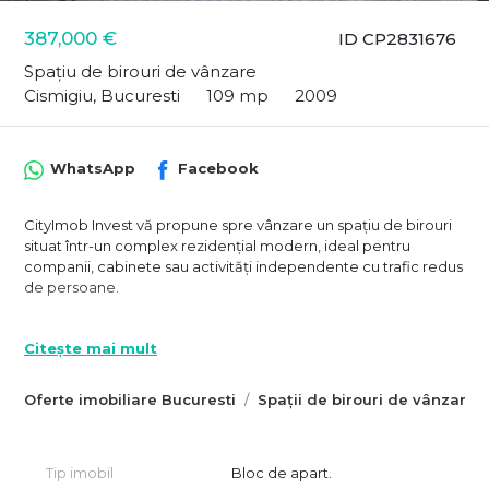
387,000 €
ID CP2831676
Spațiu de birouri de vânzare
Cismigiu, Bucuresti
109 mp
2009
WhatsApp
Facebook
CityImob Invest vă propune spre vânzare un spațiu de birouri
situat într-un complex rezidențial modern, ideal pentru
companii, cabinete sau activități independente cu trafic redus
de persoane.
Spațiul are o suprafață utilă de 109,48 mp, din care 94,80 mp
open space, 2 grupuri sanitare și o bucătărie închisă.
Citește mai mult
Luminos și bine compartimentat, oferă multiple posibilități de
Oferte imobiliare Bucuresti
Spații de birouri de vânzare 
amenajare.
Facilități:
Tip imobil
Bloc de apart.
Centrală termică proprie pe gaz