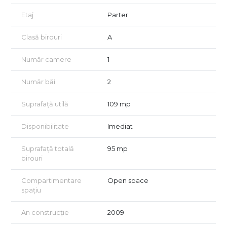
Aer condiționat
Etaj
Parter
Infrastructură modernă pentru echipamente IT
Clasă birouri
A
Complexul este aerisit, intim, cu multă vegetație, zonă pentru
biciclete, rampă pentru cărucioare și acces securizat cu
Număr camere
1
barieră și portar.
Număr băi
2
Localizare centrală, cu acces rapid la transportul în comun:
Suprafață utilă
109 mp
1 minut până la stația STB
10 minute până la metrou Gara de Nord
Disponibilitate
Imediat
12 minute până la metrou Piața Victoriei
Suprafață totală
95 mp
Opțional, se pot achiziționa până la 3 locuri de parcare
birouri
subterane, la prețul de 30.000 euro/loc.
Compartimentare
Open space
Sunt disponibile și alte două spații similare, de 111,70 mp și 79,87
spațiu
mp, în același bloc, ideale pentru extindere sau
compartimentare suplimentară.
An construcție
2009
Pentru mai multe informații și programarea unei vizionări, vă