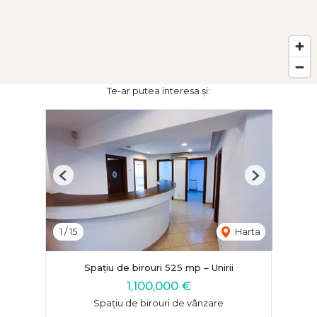
Te-ar putea interesa și:
Previous
Next
1
/
15
Harta
Spațiu de birouri 525 mp – Unirii
1,100,000 €
Spațiu de birouri de vânzare