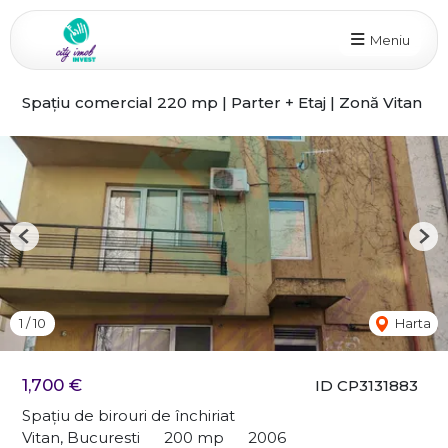
Meniu
Spațiu comercial 220 mp | Parter + Etaj | Zonă Vitan
Previous
Nex
1
/
10
Harta
1,700 €
ID CP3131883
Spațiu de birouri de închiriat
Vitan, Bucuresti
200 mp
2006