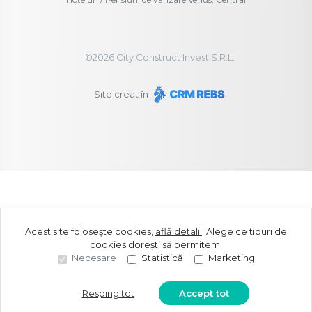
©
2026
City Construct Invest S.R.L.
Site creat în
Acest site folosește cookies,
află detalii
.
Alege ce tipuri de
cookies dorești să permitem:
Necesare
Statistică
Marketing
Resping tot
Accept tot
Sună acum
Solicită vizionare