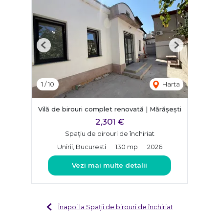
Previous
Next
1
/
10
Harta
Vilă de birouri complet renovată | Mărășești
2,301 €
Spațiu de birouri de închiriat
Unirii, Bucuresti
130 mp
2026
Vezi mai multe detalii
Înapoi la Spații de birouri de închiriat