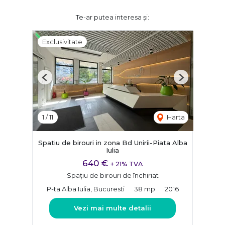
Te-ar putea interesa și:
Exclusivitate
Previous
Next
1
/
11
Harta
Spatiu de birouri in zona Bd Unirii-Piata Alba
Iulia
640 €
+ 21% TVA
Spațiu de birouri de închiriat
P-ta Alba Iulia, Bucuresti
38 mp
2016
Vezi mai multe detalii