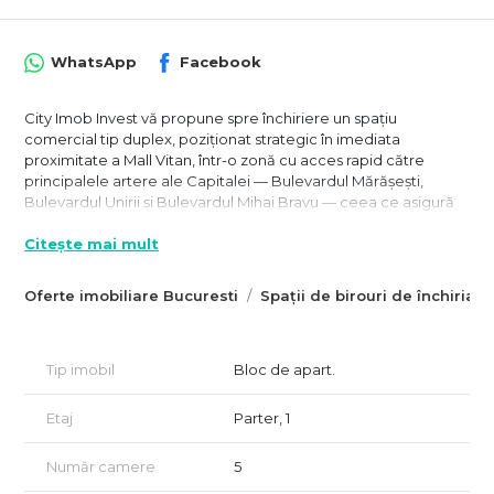
WhatsApp
Facebook
City Imob Invest vă propune spre închiriere un spațiu
comercial tip duplex, poziționat strategic în imediata
proximitate a Mall Vitan, într-o zonă cu acces rapid către
principalele artere ale Capitalei — Bulevardul Mărășești,
Bulevardul Unirii și Bulevardul Mihai Bravu — ceea ce asigură
vizibilitate, accesibilitate și conexiuni eficiente către toate
Citește mai mult
zonele orașului. Amplasarea este ideală pentru activități
profesionale sau comerciale care necesită acces facil pentru
clienți și parteneri.
Oferte imobiliare Bucuresti
Spații de birouri de închiriat 
Spațiul este dispus pe două niveluri (parter și etajul 1) într-un
imobil construit în 2006, format din doar două unități tip
duplex, ceea ce oferă un plus de intimitate și control
Tip imobil
Bloc de apart.
operațional. Proprietatea are o suprafață totală de 220 mp,
câte aproximativ 110 mp pe fiecare nivel, și beneficiază de
Etaj
Parter, 1
dublu acces, un avantaj important pentru organizarea
fluxurilor de lucru sau separarea funcțională a activităților.
Număr camere
5
Compartimentarea este versatilă și ușor adaptabilă pentru