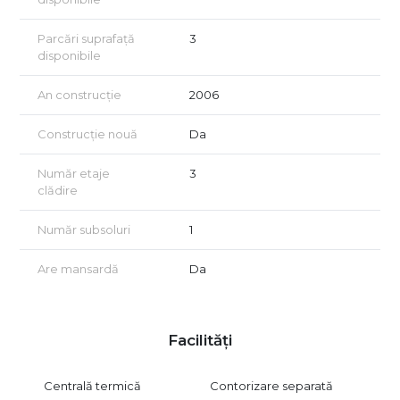
Parcări suprafață
3
disponibile
An construcție
2006
Construcție nouă
Da
Număr etaje
3
clădire
Număr subsoluri
1
Are mansardă
Da
Facilități
Centrală termică
Contorizare separată