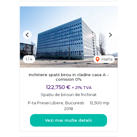
Previous
Next
1
/
4
Harta
Inchiriere spatii birou in cladire casa A -
comision 0%
122,750 €
+ 21% TVA
Spațiu de birouri de închiriat
P-ta Presei Libere, Bucuresti
12,500 mp
2018
Vezi mai multe detalii