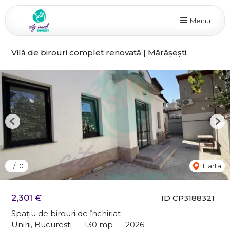
Meniu
Vilă de birouri complet renovată | Mărășești
Previous
Nex
1
/
10
Harta
2,301 €
ID CP3188321
Spațiu de birouri de închiriat
Unirii, Bucuresti
130 mp
2026