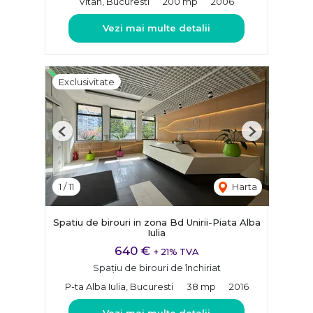
Vitan, Bucuresti
200 mp
2006
Vezi mai multe detalii
Exclusivitate
Previous
Next
1
/
11
Harta
Spatiu de birouri in zona Bd Unirii-Piata Alba
Iulia
640 €
+ 21% TVA
Spațiu de birouri de închiriat
P-ta Alba Iulia, Bucuresti
38 mp
2016
Vezi mai multe detalii