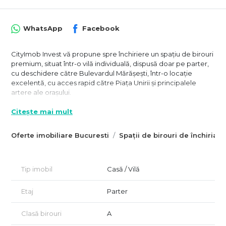
WhatsApp
Facebook
CityImob Invest vă propune spre închiriere un spațiu de birouri
premium, situat într-o vilă individuală, dispusă doar pe parter,
cu deschidere către Bulevardul Mărășești, într-o locație
excelentă, cu acces rapid către Piața Unirii și principalele
artere ale orașului.
Proprietatea este amplasată singură în curte și beneficiază de
Citește mai mult
aproximativ 130 mp utili de spații de birouri, complet renovate
atât la interior, cât și la exterior, fiind pregătită pentru utilizare
Oferte imobiliare Bucuresti
Spații de birouri de închiriat 
imediată.
Unul dintre marile avantaje ale proprietății îl reprezintă curtea
privată de aproximativ 150 mp, amenajată și împărțită în mai
Tip imobil
Casă / Vilă
multe zone funcționale. În partea din spate a imobilului se află
un spațiu intim și retras, ideal pentru recreerea angajaților,
Etaj
Parter
organizarea unor întâlniri informale sau amenajarea unei zone
de relaxare în aer liber.
Clasă birouri
A
Proprietatea dispune de trei locuri de parcare proprii,