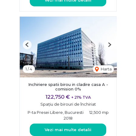
Previous
Next
1
/
4
Harta
Inchiriere spatii birou in cladire casa A -
comision 0%
122,750 €
+ 21% TVA
Spațiu de birouri de închiriat
P-ta Presei Libere, Bucuresti
12,500 mp
2018
Vezi mai multe detalii