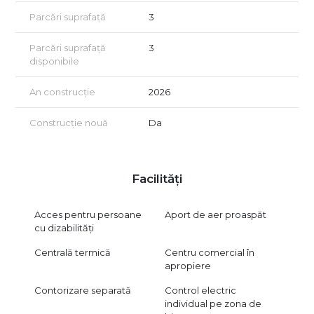
Disponibilă imediat.
Parcări suprafață
3
Vă invităm să descoperiți o proprietate care îmbină
Parcări suprafață
3
reprezentativitatea unei vile individuale cu confortul și
disponibile
funcționalitatea unui spațiu de birouri modern.
An construcție
2026
Doriți să o descoperiți? Vă invităm la o vizionare!
Vizionarea se face doar în baza semnării unui acord de
Construcție nouă
Da
vizionare conform art. 2.096–2.102 din Codul Civil.
Facilități
Acces pentru persoane
Aport de aer proaspăt
cu dizabilități
Centrală termică
Centru comercial în
apropiere
Contorizare separată
Control electric
individual pe zona de